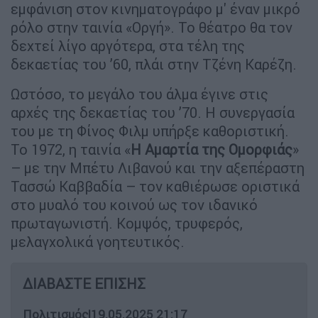
εμφάνιση στον κινηματογράφο μ' έναν μικρό
ρόλο στην ταινία «Οργή». Το θέατρο θα τον
δεχτεί λίγο αργότερα, στα τέλη της
δεκαετίας του ’60, πλάι στην Τζένη Καρέζη.
Ωστόσο, το μεγάλο του άλμα έγινε στις
αρχές της δεκαετίας του ’70. Η συνεργασία
του με τη Φίνος Φιλμ υπήρξε καθοριστική.
Το 1972, η ταινία «
Η Αμαρτία της Ομορφιάς
»
– με την Μπέτυ Λιβανού και την αξεπέραστη
Τασσώ Καββαδία – τον καθιέρωσε οριστικά
στο μυαλό του κοινού ως τον ιδανικό
πρωταγωνιστή. Κομψός, τρυφερός,
μελαγχολικά γοητευτικός.
ΔΙΑΒΑΣΤΕ ΕΠΙΣΗΣ
Πολιτισμός
|
19.05.2025 21:17