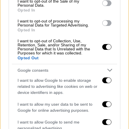
I want to opt-out of the Sale of my
συνείδησης του ’70 και ’80, τον βρήκε πάντα
Personal Data.
Opted In
παρόντα, πάντα έτοιμο να εξελιχθεί.
I want to opt-out of processing my
«Ο ελληνικός κινηµατογράφος µπορούσε και
Personal Data for Targeted Advertising.
Opted In
δηµιουργούσε αστέρια, η τηλεόραση δεν
νοµίζω ότι µπορεί να δηµιουργήσει. Μπορεί
I want to opt-out of Collection, Use,
Retention, Sale, and/or Sharing of my
κάποιος να γίνει αναγνωρίσιµος και να τον
Personal Data that Is Unrelated with the
Purposes for which it was collected.
βλέπει ο κόσµος, αλλά στον χρόνο δεν
Opted Out
µπορεί να σταθεί»
είχε δηλώσει στο TV
Έθνος
.
Google consents
I want to allow Google to enable storage
related to advertising like cookies on web or
device identifiers in apps.
I want to allow my user data to be sent to
Google for online advertising purposes.
I want to allow Google to send me
personalized advertising.