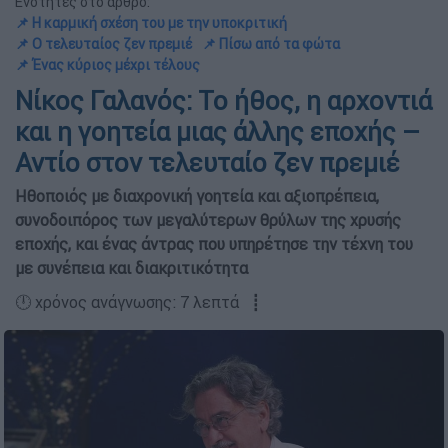
Ενότητες στο άρθρο:
📌 Η καρμική σχέση του με την υποκριτική
📌 Ο τελευταίος ζεν πρεμιέ
📌 Πίσω από τα φώτα
📌 Ένας κύριος μέχρι τέλους
Νίκος Γαλανός: Το ήθος, η αρχοντιά
και η γοητεία μιας άλλης εποχής –
Αντίο στον τελευταίο ζεν πρεμιέ
Ηθοποιός με διαχρονική γοητεία και αξιοπρέπεια,
συνοδοιπόρος των μεγαλύτερων θρύλων της χρυσής
εποχής, και ένας άντρας που υπηρέτησε την τέχνη του
με συνέπεια και διακριτικότητα
🕛 χρόνος ανάγνωσης: 7 λεπτά ┋