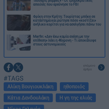
τέσσερις βόμβες» - Οι τρομοκρατικές
απειλές που ερεύνησε το FBI
Φρίκη στην Κρήτη: Τουρίστας μπήκε σε
κατάστημα και ρώτησε πόσο «κοστίζει»
ανήλικο κορίτσι για να ασελγήσει πάνω του
Marfin: «Δεν έχω καμία σχέση με την
επίθεση» λέει η 46χρονη - Τι αποκάλυψε
στους αστυνομικούς
επόμενο
άρθρο
#TAGS
Αλίκη Βουγιουκλάκη
ηθοποιός
Κάτια Δανδουλάκη
Η γη της ελιάς
Νίκος Γαλανός