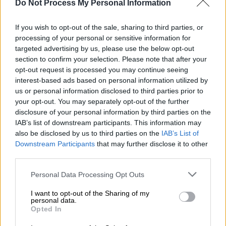
Το προσωνύμιο «ζεν πρεμιέ» του αποδόθηκε
Do Not Process My Personal Information
από πολύ νωρίς και έμεινε. Ο ίδιος, όμως,
If you wish to opt-out of the sale, sharing to third parties, or
φρόντισε να το αποδομήσει σε κάθε του
processing of your personal or sensitive information for
συνέντευξη. «Η ομορφιά δεν έχει να κάνει με
targeted advertising by us, please use the below opt-out
το πρόσωπο. Είναι θέμα ψυχής. Είναι αυτό
section to confirm your selection. Please note that after your
που εκπέμπει ένας άνθρωπος. Αν τύχει και
opt-out request is processed you may continue seeing
interest-based ads based on personal information utilized by
αυτό φανεί στο βλέμμα ή στο πρόσωπο,
us or personal information disclosed to third parties prior to
καλώς. Αλλά αυτό είναι η εξαίρεση, όχι ο
your opt-out. You may separately opt-out of the further
κανόνας».
disclosure of your personal information by third parties on the
IAB’s list of downstream participants. This information may
Στη διάρκεια των ετών, ερμήνευσε κάθε
also be disclosed by us to third parties on the
IAB’s List of
λογής ρόλους, από πλουσιόπαιδα και
Downstream Participants
that may further disclose it to other
third parties.
ρομαντικούς νέους μέχρι σκληρούς
χαρακτήρες, πατέρες και βαθιά δραματικά
Please note that this website/app uses one or more Google
Personal Data Processing Opt Outs
πρόσωπα. Η μετάβασή του από το
services and may gather and store information including but
not limited to your visit or usage behaviour. You may click to
I want to opt-out of the Sharing of my
ασπρόμαυρο στον έγχρωμο κινηματογράφο,
personal data.
grant or deny consent to Google and its third-party tags to
από τον ρομαντισμό της δεκαετίας του ’60
Opted In
use your data for below specified purposes in below Google
στη θεματολογία της κοινωνικής
consent section.