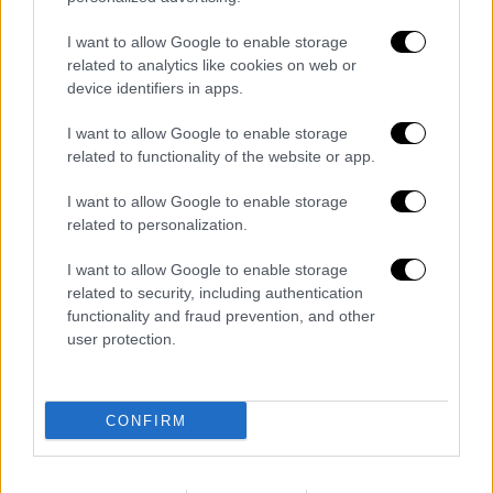
I want to allow Google to enable storage
related to analytics like cookies on web or
device identifiers in apps.
Εκπροσωπούσε, όπως έλεγε, «μια γενιά που
δούλευε με κέφι, ξενυχτούσε μαζί και
I want to allow Google to enable storage
έβγαινε στη σκηνή χωρίς ρολόι στο χέρι.
related to functionality of the website or app.
Μια εποχή που το θέατρο και το σινεμά ήταν
I want to allow Google to enable storage
γιορτή». Δεν επαναπαύτηκε ποτέ στον τίτλο
related to personalization.
του ζεν πρεμιέ. Στάθηκε συνοδοιπόρος σε
κάθε του ρόλο, όχι απλός διακοσμητικός
I want to allow Google to enable storage
related to security, including authentication
παρτενέρ. «
Δεν ήμουν απλώς ο ωραίος.
functionality and fraud prevention, and other
Εκπροσωπούσα ένα ήθος, μια γενιά, μια
user protection.
εποχή
» έλεγε.
Πίσω από τα φώτα
CONFIRM
Πίσω από τη λαμπερή εικόνα, ο Νίκος
Γαλανός ήταν ένας άνθρωπος ειλικρινής,