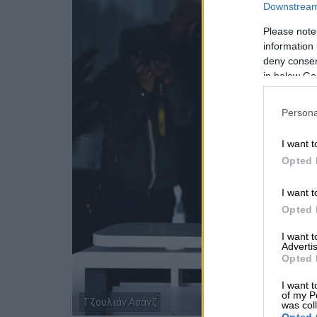
Downstream 
Please note
information 
deny consent
in below Go
Persona
I want t
Opted 
I want t
Opted 
I want 
Advertis
Opted 
I want t
of my P
Τζουλιάν Ασάνζ
was col