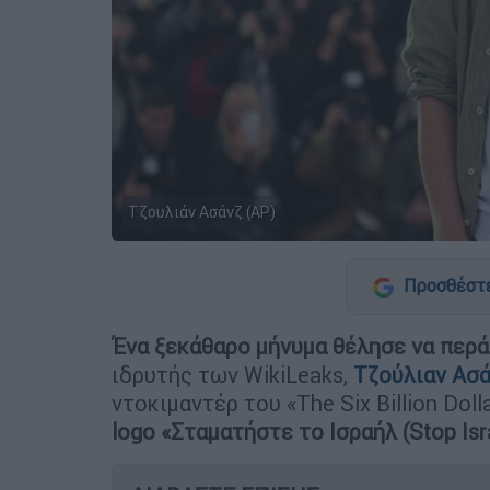
Τζουλιάν Ασάνζ (AP)
Προσθέστε
Ένα ξεκάθαρο μήνυμα θέλησε να περά
ιδρυτής των WikiLeaks,
Τζούλιαν Ασ
ντοκιμαντέρ του «The Six Billion Dol
logo «Σταματήστε το Ισραήλ (Stop Isr