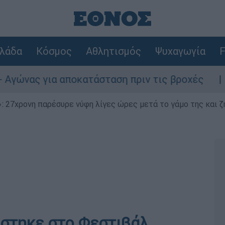
λάδα
Κόσμος
Αθλητισμός
Ψυχαγωγία
F
α αποκατάσταση πριν τις βροχές
Συναγερ
 27χρονη παρέσυρε νύφη λίγες ώρες μετά το γάμο της και ζη
ίστηκε στο Φεστιβάλ