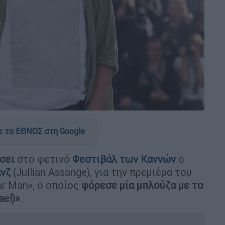
 το ΕΘΝΟΣ στη Google
σει
στο φετινό
Φεστιβάλ των Καννών
ο
άνζ
(Jullian Assange), για την πρεμιέρα του
lar Man», ο οποίος
φόρεσε μία μπλούζα με το
ael)»
.