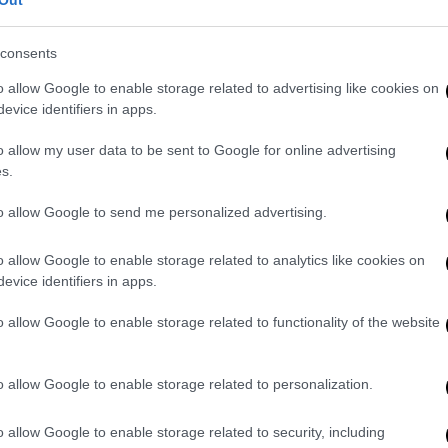
Out
ζίν Τζαρέκι,
τιμήθηκε με το πρώτο στην
consents
 Ντοκιμαντέρ
. Το βραβείο, το οποίο
o allow Google to enable storage related to advertising like cookies on
undation, παραδόθηκε στον Τζαρέκι τη
evice identifiers in apps.
ου Φεστιβάλ των Καννών.
o allow my user data to be sent to Google for online advertising
αγραφεί ένα συμπαθητικό πορτρέτο του Ασάνζ,
s.
ια την απόφασή του να δημοσιεύσει τα
ατα μέχρι απόρρητα πλάνα από αεροπορικές
to allow Google to send me personalized advertising.
α τράβηξαν την κουρτίνα για τις εσωτερικές
o allow Google to enable storage related to analytics like cookies on
Α και των συμμάχων της.
evice identifiers in apps.
ν ότι
είναι απερίσκεπτος, παρέχοντας μια
o allow Google to enable storage related to functionality of the website
ζονται πληροφορίες που θα μπορούσαν να
ικτές του πιστεύουν ότι είναι ένας
 να τα ρισκάρει όλα για να λογοδοτήσει
o allow Google to enable storage related to personalization.
o allow Google to enable storage related to security, including