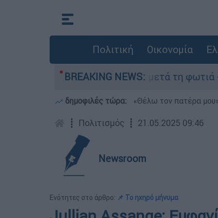
Πολιτική
Οικονομία
Ελ
» στο Πόρτο Γερμανό μετά τη φωτιά - Αγώνας γι
BREAKING NEWS:
δημοφιλές τώρα:
«Θέλω τον πατέρα μου»:
┋
Πολιτισμός
┋
21.05.2025 09:46
Newsroom
Ενότητες στο άρθρο:
📌 Το ηχηρό μήνυμα
Jullian Assange: Εμφαν