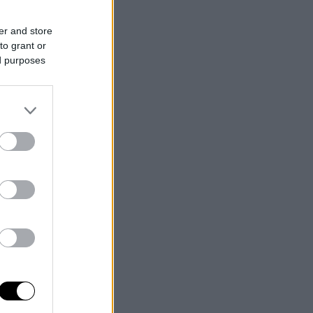
er and store
to grant or
ed purposes