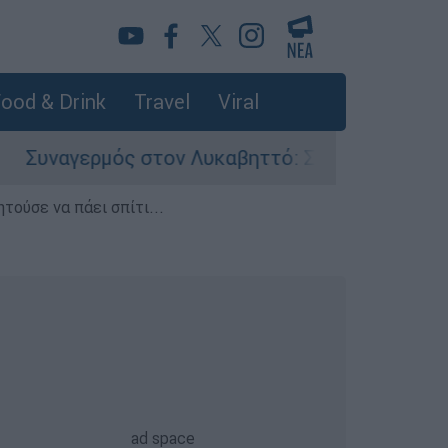
ood & Drink
Travel
Viral
μός στον Λυκαβηττό: Σορός σε προχωρημένη σήψ
τούσε να πάει σπίτι...