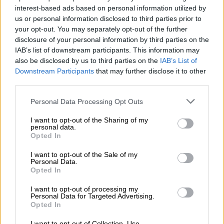
εκδηλώσεων, λόγου και μουσικής.
interest-based ads based on personal information utilized by
us or personal information disclosed to third parties prior to
Χαρακτηριστικό είναι ότι στο χώρο του
your opt-out. You may separately opt-out of the further
καφενείου και σε σημεία του χωριού, θα
disclosure of your personal information by third parties on the
αναβιώσουν εικόνες της εποχής…όταν ο
IAB’s list of downstream participants. This information may
also be disclosed by us to third parties on the
IAB’s List of
Μίκης περπατούσε στους δρόμους της
Downstream Participants
that may further disclose it to other
Ζάτουνας, πάντα με τη συνοδεία
third parties.
χωροφυλάκων.
Please note that this website/app uses one or more Google
Personal Data Processing Opt Outs
Το 4ο Διεθνές Φεστιβάλ Μίκη Θεοδωράκη
services and may gather and store information including but
not limited to your visit or usage behaviour. You may click to
I want to opt-out of the Sharing of my
ΑΡΚΑΔΙΕΣ Ζάτουνα, θα ξεκινήσει και θα
personal data.
grant or deny consent to Google and its third-party tags to
κλείσει με τον ύμνο της Παλαιστίνης, που
Opted In
use your data for below specified purposes in below Google
έγραψε ο Μίκης, μετά από πρόταση του
consent section.
I want to opt-out of the Sale of my
ιστορικού ηγέτη της Γιασέρ Αραφάτ, και
Personal Data.
Opted In
παρουσιάσθηκε για πρώτη φορά το 1982 από
τον μεγάλο μας – παγκόσμιο συνθέτη και
I want to opt-out of processing my
Personal Data for Targeted Advertising.
αγωνιστή, σε καταφύγιο στη Βηρυτό, στη
Opted In
συνέλευση της PLO παρουσία του Αραφάτ .
I want to opt-out of Collection, Use,