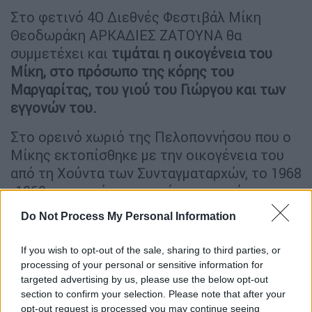
Στο φετινό 4Ο Διεθνές Φεστιβάλ Μίκη
Θεοδωράκη ΑΡΚΑΔΙΕΣ ΖΑΤΟΥΝΑ θα
συμμετέχει και
τιμάται η οικογένεια του
Μίκη, στο πρόσωπο της κόρης του
Μαργαρίτας, του γιού του Γιώργου και των
εγγονών του.
Στο ορεινό χωριό της Πελοποννήσου που ο
Μίκης εκτοπίσθηκε με την οικογένεια του
από τη Χούντα των Συνταγματαρχών, το 1968
-1969, και κατάφερε, αντί της απομόνωσης,
να εκπέμψει μηνύματα αγώνα και
Do Not Process My Personal Information
δημοκρατίας και να μας παραδώσει ένα
εξαιρετικό έργο, στο πλαίσιο των τριήμερων
If you wish to opt-out of the sale, sharing to third parties, or
εκδηλώσεων του φετινού Φεστιβάλ, θα
processing of your personal or sensitive information for
πραγματοποιηθούν, στο χώρο μπροστά από
targeted advertising by us, please use the below opt-out
section to confirm your selection. Please note that after your
το Μουσείο, πλήθος σημαντικών
opt-out request is processed you may continue seeing