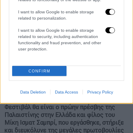
I want to allow Google to enable storage
related to personalization.
I want to allow Google to enable storage
related to security, including authentication
functionality and fraud prevention, and other
user protection.
Τις ημέρες του Φεστιβάλ, δίπλα στο
πορτρέτο του Μίκη, στην είσοδο του
CONFIRM
Μουσείου Μίκη Θεοδωράκη Ζάτουνας μαζί
με την ελληνική σημαία
θα κυματίζει και η
σημαία της Παλαιστίνης, ενώ
Data Deletion
Data Access
Privacy Policy
προσκεκλημένος στις εκδηλώσεις του
Φεστιβάλ θα είναι ο πρώην πρέσβης της
Παλαιστίνης στην Ελλάδα και φίλος του
Μίκη Ισματ Σαμπρί, που εργάσθηκε, στήριξε
και διευκόλυνε της μεγάλες πρωτοβουλίες