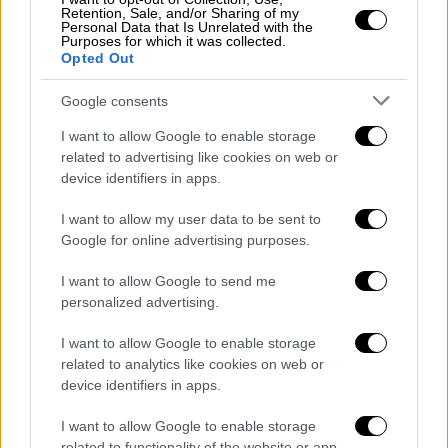
Retention, Sale, and/or Sharing of my
Ο ύμνος της Παλαιστίνης, ακούστηκε πάλι το
Personal Data that Is Unrelated with the
Purposes for which it was collected.
1994 στο Όσλο, στην ιστορική συνάντηση
Opted Out
των ηγετών Αραφάτ – Πέρες, όπου
υπογράφηκε η συμφωνία για την ίδρυση του
Google consents
Παλαιστινιακού κράτους, που σήμερα
I want to allow Google to enable storage
δραματικά παραβιάζεται.
related to advertising like cookies on web or
device identifiers in apps.
I want to allow my user data to be sent to
Google for online advertising purposes.
I want to allow Google to send me
personalized advertising.
I want to allow Google to enable storage
related to analytics like cookies on web or
device identifiers in apps.
I want to allow Google to enable storage
related to functionality of the website or app.