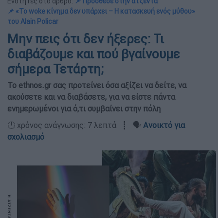
Ενότητες στο άρθρο:
📌 Πρόσθεσε στην ατζέντα
📌 «Το woke κίνημα δεν υπάρχει – Η κατασκευή ενός μύθου»
του Alain Policar
Μην πεις ότι δεν ήξερες: Τι
διαβάζουμε και πού βγαίνουμε
σήμερα Τετάρτη;
Το ethnos.gr σας προτείνει όσα αξίζει να δείτε, να
ακούσετε και να διαβάσετε, για να είστε πάντα
ενημερωμένοι για ό,τι συμβαίνει στην πόλη
🕛 χρόνος ανάγνωσης: 7 λεπτά ┋ 🗣️
Ανοικτό για
σχολιασμό