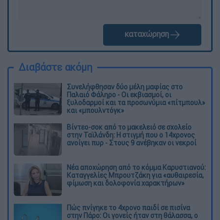
καταχώρηση
Διαβάστε ακόμη
Συνελήφθησαν δύο μέλη μαφίας στο
Παλαιό Φάληρο - Οι εκβιασμοί, οι
ξυλοδαρμοί και τα προσωνύμια «πίτμπουλ»
και «μπουλντόγκ»
Βίντεο-σοκ από το μακελειό σε σχολείο
στην Ταϊλάνδη: Η στιγμή που ο 14χρονος
ανοίγει πυρ - Στους 9 ανέβηκαν οι νεκροί
Νέα αποχώρηση από το κόμμα Καρυστιανού:
Καταγγελίες Μπρουτζάκη για «αυθαιρεσία,
φίμωση και δολοφονία χαρακτήρων»
Πώς πνίγηκε το 4χρονο παιδί σε πισίνα
στην Πάρο: Οι γονείς ήταν στη θάλασσα, ο