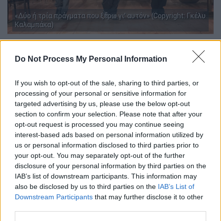
«Δύο ή τρία πράγματα που ξέρω γι’ αυτόν» (Copyright: Γκέλυ
Καλαμπάκα)
«Το woke κίνημα δεν υπάρχει – Η
Do Not Process My Personal Information
κατασκευή ενός μύθου» του Alain
Policar
If you wish to opt-out of the sale, sharing to third parties, or
processing of your personal or sensitive information for
Το βιβλίο «
Το woke κίνημα δεν υπάρχει – Η
targeted advertising by us, please use the below opt-out
κατασκευή ενός μύθου
» του
Alain Policar
από
section to confirm your selection. Please note that after your
τις
εκδόσεις Πόλις
επιχειρεί να φωτίσει μια
opt-out request is processed you may continue seeing
interest-based ads based on personal information utilized by
από τις πιο φορτισμένες έννοιες της
us or personal information disclosed to third parties prior to
σύγχρονης δημόσιας συζήτησης, τον
your opt-out. You may separately opt-out of the further
λεγόμενο «γουοκισμό». Ο συγγραφέας
disclosure of your personal information by third parties on the
υποστηρίζει ότι ο όρος αυτός δεν
IAB’s list of downstream participants. This information may
also be disclosed by us to third parties on the
IAB’s List of
περιγράφει ένα πραγματικό, ενιαίο
Downstream Participants
that may further disclose it to other
ιδεολογικό κίνημα, αλλά
αποτελεί κυρίως
third parties.
μια πολιτική και επικοινωνιακή κατασκευή