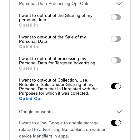
Please note that this website/app uses one or more Google
που χρησιμοποιείται για να δυσφημήσει
Personal Data Processing Opt Outs
services and may gather and store information including but
κοινωνικούς αγώνες ενάντια στις
not limited to your visit or usage behaviour. You may click to
I want to opt-out of the Sharing of my
διακρίσεις. Σύμφωνα με τον Policar, η έννοια
personal data.
grant or deny consent to Google and its third-party tags to
Opted In
του «woke» έχει αλλάξει τα τελευταία
use your data for below specified purposes in below Google
consent section.
χρόνια από έναν δημόσιο λόγο που την
I want to opt-out of the Sale of my
Personal Data.
παρουσιάζει ως απειλή για τον δυτικό
Opted In
πολιτισμό, ενώ στην πραγματικότητα
I want to opt-out of processing my
προέρχεται από μια μακρά παράδοση αγώνων
Personal Data for Targeted Advertising.
Opted In
για ισότητα και κοινωνική δικαιοσύνη
.
I want to opt-out of Collection, Use,
Ο όρος «
stay woke
» δεν είναι ένας
Retention, Sale, and/or Sharing of my
Personal Data that Is Unrelated with the
σύγχρονος νεολογισμός, αλλά έχει ρίζες που
Purposes for which it was collected.
φτάνουν πίσω στην εποχή της δουλοκρατίας
Opted Out
στις Ηνωμένες Πολιτείες. Αρχικά
Google consents
λειτουργούσε ως προτροπή για επαγρύπνηση
απέναντι στις κοινωνικές αδικίες και τις
I want to allow Google to enable storage
related to advertising like cookies on web or
διακρίσεις. Στη σύγχρονη δημόσια σφαίρα,
device identifiers in apps.
ωστόσο, η λέξη μετατράπηκε –σύμφωνα με