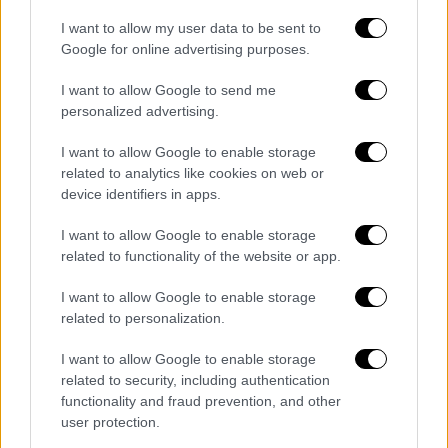
τον Policar– σε ένα ασαφές και συχνά
I want to allow my user data to be sent to
φορτισμένο σύνθημα, το οποίο
Google for online advertising purposes.
χρησιμοποιείται από ορισμένους πολιτικούς
I want to allow Google to send me
και σχολιαστές για να υπονομεύσει ή να
personalized advertising.
γελοιοποιήσει αιτήματα που σχετίζονται με
τον αντιρατσισμό, τον φεμινισμό ή την
I want to allow Google to enable storage
related to analytics like cookies on web or
αποικιοκρατική κληρονομιά της Δύσης
.
device identifiers in apps.
Ο συγγραφέας υποστηρίζει ότι η μετατροπή
I want to allow Google to enable storage
του «woke» σε έναν γενικευμένο όρο
related to functionality of the website or app.
καταγγελίας αποτελεί μια μορφή πολιτικής
στρατηγικής. Όπως εξηγεί, ο «γουοκισμός»
I want to allow Google to enable storage
related to personalization.
παρουσιάζεται συχνά ως ένα υπερβολικό ή
επικίνδυνο ιδεολογικό ρεύμα, το οποίο
I want to allow Google to enable storage
υποτίθεται ότι απειλεί την ελευθερία της
related to security, including authentication
έκφρασης, την ακαδημαϊκή έρευνα ή ακόμη
functionality and fraud prevention, and other
user protection.
και τη συνοχή των δυτικών κοινωνιών.