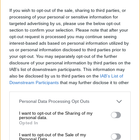
If you wish to opt-out of the sale, sharing to third parties, or
ΔΙΑΒΑΣΤΕ ΕΠΙΣΗΣ
processing of your personal or sensitive information for
targeted advertising by us, please use the below opt-out
Πολιτισμός
|
14.03.2026 16:40
section to confirm your selection. Please note that after your
opt-out request is processed you may continue seeing
Πέθανε ο σπουδαίος Γερμανός
interest-based ads based on personal information utilized by
φιλόσοφος Γιούργκεν Χάμπερμας σε
us or personal information disclosed to third parties prior to
ηλικία 96 ετών
your opt-out. You may separately opt-out of the further
disclosure of your personal information by third parties on the
IAB’s list of downstream participants. This information may
also be disclosed by us to third parties on the
IAB’s List of
Downstream Participants
that may further disclose it to other
Συνάδελφοί του τον αποχαιρέτησαν με
third parties.
συγκίνηση, τονίζοντας πως, σε αντίθεση με
Please note that this website/app uses one or more Google
τους αυστηρούς χαρακτήρες που υποδυόταν,
Personal Data Processing Opt Outs
services and may gather and store information including but
στην πραγματικότητα ήταν ιδιαίτερα ζεστός
not limited to your visit or usage behaviour. You may click to
I want to opt-out of the Sharing of my
και προσιτός άνθρωπος. Όπως ανέφεραν,
δεν
personal data.
grant or deny consent to Google and its third-party tags to
Opted In
αρνιόταν ποτέ φωτογραφίες με θαυμαστές
use your data for below specified purposes in below Google
consent section.
και συχνά αναπαριστούσε με χιούμορ τον
I want to opt-out of the Sale of my
Personal Data.