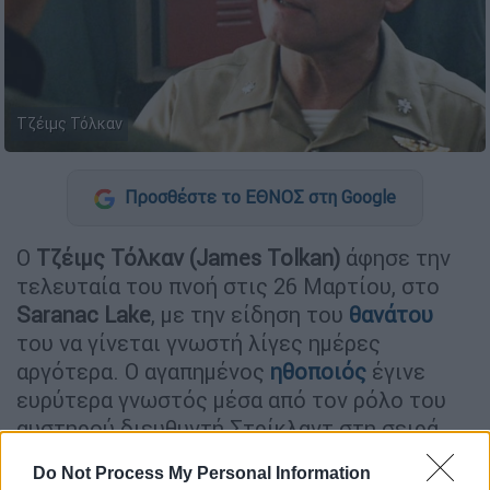
Τζέιμς Τόλκαν
Προσθέστε το ΕΘΝΟΣ στη Google
Ο
Τζέιμς Τόλκαν (James Tolkan)
άφησε την
τελευταία του πνοή στις 26 Μαρτίου, στο
Saranac Lake
, με την είδηση του
θανάτου
του να γίνεται γνωστή λίγες ημέρες
αργότερα. Ο αγαπημένος
ηθοποιός
έγινε
ευρύτερα γνωστός μέσα από τον ρόλο του
αυστηρού διευθυντή Στρίκλαντ στη σειρά
ταινιών «
Back to the Future
», αλλά και
Do Not Process My Personal Information
ως Τομ «Stinger» Τζάρντιαν στο «
Top Gun
».