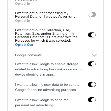
ρόλο του, αποκαλώντας τους «τεμπέληδες»,
Opted In
όπως έκανε και στις ταινίες.
I want to opt-out of processing my
Personal Data for Targeted Advertising.
Η πορεία του ξεκίνησε από το θέατρο, ενώ
Opted In
σπούδασε υποκριτική δίπλα σε σπουδαίους
I want to opt-out of Collection, Use,
δασκάλους όπως η
Stella Adler
και ο
Lee
Retention, Sale, and/or Sharing of my
Personal Data that Is Unrelated with the
Strasberg
. Συνεργάστηκε με σημαντικούς
Purposes for which it was collected.
δημιουργούς, ανάμεσά τους και ο
Sidney
Opted Out
Lumet
, συμμετέχοντας σε ταινίες όπως το
Google consents
«Serpico» με τον
Al Pacino
.
I want to allow Google to enable storage
related to advertising like cookies on web or
device identifiers in apps.
I want to allow my user data to be sent to
Google for online advertising purposes.
video
I want to allow Google to send me
personalized advertising.