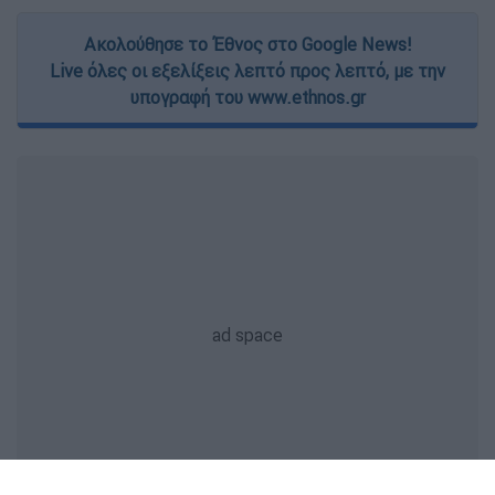
Ακολούθησε το Έθνος στο Google News!
Live όλες οι εξελίξεις λεπτό προς λεπτό, με την
υπογραφή του www.ethnos.gr