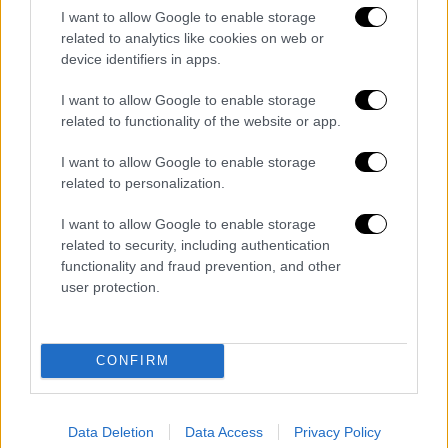
I want to allow Google to enable storage
related to analytics like cookies on web or
device identifiers in apps.
Οι εμβληματικοί ρόλοι
I want to allow Google to enable storage
Ο ρόλος του στο «Back to the Future» τον
related to functionality of the website or app.
καθιέρωσε ως έναν από τους πιο
I want to allow Google to enable storage
χαρακτηριστικούς «σκληρούς» χαρακτήρες
related to personalization.
της εποχής, με έντονο όμως κωμικό
στοιχείο. Επανεμφανίστηκε και στις
I want to allow Google to enable storage
related to security, including authentication
συνέχειες της ταινίας, ενσαρκώνοντας
functionality and fraud prevention, and other
ακόμη και πρόγονο του ίδιου χαρακτήρα.
user protection.
Στη συνέχεια, ξεχώρισε και στο «Top Gun»
δίπλα στον Τομ Κρουζ, ενώ παρέμεινε
CONFIRM
ενεργός στον χώρο της υποκριτικής μέχρι
και το 2011, αφήνοντας πίσω του μια μακρά
και αξιόλογη πορεία.
Data Deletion
Data Access
Privacy Policy