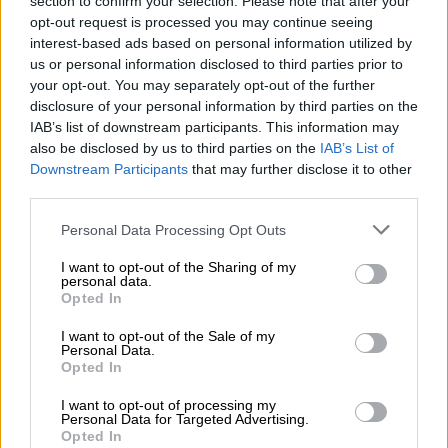
section to confirm your selection. Please note that after your
opt-out request is processed you may continue seeing
interest-based ads based on personal information utilized by
us or personal information disclosed to third parties prior to
your opt-out. You may separately opt-out of the further
disclosure of your personal information by third parties on the
IAB’s list of downstream participants. This information may
also be disclosed by us to third parties on the
IAB’s List of
Downstream Participants
that may further disclose it to other
third parties.
Please note that this website/app uses one or more Google
Personal Data Processing Opt Outs
services and may gather and store information including but
not limited to your visit or usage behaviour. You may click to
I want to opt-out of the Sharing of my
personal data.
Ιστορία
|
14.01.2021 23:04
grant or deny consent to Google and its third-party tags to
Opted In
Το τελευταίο «γύρισμα»: Η βουτιά στο
use your data for below specified purposes in below Google
consent section.
κενό του σκηνοθέτη που συγκλόνισε το
I want to opt-out of the Sale of my
Personal Data.
Hollywood
Opted In
Ο δημιουργός του Top Gun, ο άνθρωπος που
I want to opt-out of processing my
Personal Data for Targeted Advertising.
έκανε σούπερ σταρ τον Τομ Κρουζ, είχε
Opted In
κρατήσει για τον εαυτό του το πιο...