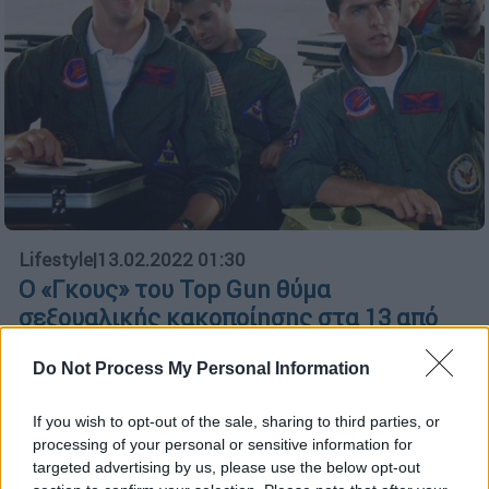
Lifestyle
|
13.02.2022 01:30
Ο «Γκους» του Top Gun θύμα
σεξουαλικής κακοποίησης στα 13 από
τον μέντορά του
Do Not Process My Personal Information
Σε συνέντευξή του στο Esquire ο ηθοποιός
που σε λίγους μήνες γίνεται 60 ετών, μίλησε
If you wish to opt-out of the sale, sharing to third parties, or
και για τη συμμετοχή του στη νέα σειρά του
processing of your personal or sensitive information for
Netflix «Inventing Anna»
targeted advertising by us, please use the below opt-out