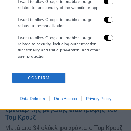
και από τον Ιούνιο μεταφέρεται την περίοδο
I want to allow Google to enable storage
των Χριστουγέννων του 2020
related to functionality of the website or app.
I want to allow Google to enable storage
related to personalization.
I want to allow Google to enable storage
related to security, including authentication
functionality and fraud prevention, and other
user protection.
CONFIRM
Σινεμά
|
20.12.2019 15:34
Data Deletion
Data Access
Privacy Policy
«Top Gun: Maverick»: Εντυπωσιακό το 2ο
τρέιλερ της μεγάλης επιστροφής του
Τομ Κρουζ
Μετά από 34 ολόκληρα χρόνια, ο Τομ Κρουζ