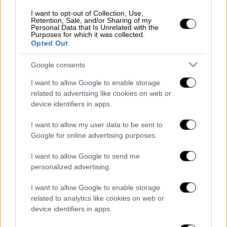
κινηματογραφικό φινάλε
I want to opt-out of Collection, Use,
Retention, Sale, and/or Sharing of my
Personal Data that Is Unrelated with the
Purposes for which it was collected.
Opted Out
Google consents
I want to allow Google to enable storage
related to advertising like cookies on web or
device identifiers in apps.
I want to allow my user data to be sent to
Σινεμά
|
03.04.2020 11:39
Google for online advertising purposes.
«Top Gun: Maverick»: Νέα ημερομηνία
I want to allow Google to send me
κυκλοφορίας για την ταινία του Τομ
personalized advertising.
Κρουζ
I want to allow Google to enable storage
Μία από τις πιο αναμενόμενες
related to analytics like cookies on web or
υπερπαραγωγές της χρονιάς, το «Top Gun:
device identifiers in apps.
Maverick», αλλάζει ημερομηνία κυκλοφορίας