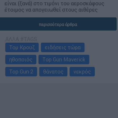
είναι (ξανά) στο τιμόνι του αεροσκάφους
έτοιμος να απογειωθεί στους αιθέρες
περισσότερα άρθρα
ΑΛΛΑ #TAGS
Τομ Κρουζ
ειδήσεις τώρα
ηθοποιός
Top Gun Maverick
Top Gun 2
θάνατος
νεκρός