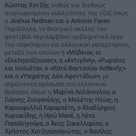
Κώστας Χατζής
, καθώς και διεθνώς
αναγνωρισμένοι καλλιτέχνες της τζαζ όπως
ο
Joshua Redman και ο Antonio Farao
.
Παράλληλα, το θεατρικό σκέλος του
φεστιβάλ περιλαμβάνει εμβληματικά έργα
του παγκόσμιου και ελληνικού ρεπερτορίου,
μεταξύ των οποίων η
«Μήδεια», οι
«Εκκλησιάζουσες», η «Αντιγόνη», «Ρωμαίος
και Ιουλιέτα», ο «Κατά Φαντασίαν Ασθενής»
και ο «Υπηρέτης Δύο Αφεντάδων»
, με
σημαίνοντα πρόσωπα του ελληνικού
θεάτρου, όπως η
Μαρίνα Ασλάνογλου, ο
Γιάννης Ζουγανέλης, ο Μελέτης Ηλίας, η
Καρυοφυλλιά Καραμπέτη, ο Βλαδίμηρος
Κυριακίδης, η Ηρώ Μανέ, η Λένα
Παπαληγούρα, ο Άκης Σακελλαρίου, ο
Χρήστος Χατζηπαναγιώτης, ο Βασίλης