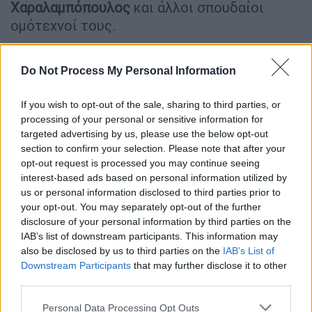
Χαραλαμπόπουλος
και άλλοι σπουδαίοι
ομότεχνοί τους.
Ανακαλύψτε αναλυτικά ολόκληρο το
πρόγραμμα του «Φεστιβάλ Ολυμπίων»
Do Not Process My Personal Information
πατώντας
εδώ
.
If you wish to opt-out of the sale, sharing to third parties, or
Ιδιαίτερη θέση στο πρόγραμμα του
processing of your personal or sensitive information for
targeted advertising by us, please use the below opt-out
«Φεστιβάλ Ολυμπίων» κατέχουν οι
section to confirm your selection. Please note that after your
αθλητικές και φιλαθλητικές εκδηλώσεις
opt-out request is processed you may continue seeing
καθώς και οι μουσικές δράσεις που θα
interest-based ads based on personal information utilized by
πραγματοποιηθούν από τις 11 έως τις 19
us or personal information disclosed to third parties prior to
your opt-out. You may separately opt-out of the further
Ιουλίου
.
disclosure of your personal information by third parties on the
IAB’s list of downstream participants. This information may
ΑΘΛΗΤΙΚΕΣ ΔΡΑΣΤΗΡΙΟΤΗΤΕΣ
also be disclosed by us to third parties on the
IAB’s List of
Downstream Participants
that may further disclose it to other
Το Σάββατο 11 Ιουλίου, το κοινό θα έχει την
third parties.
ευκαιρία να μυηθεί στην τέχνη και
στην
αγωνιστική φιλοσοφία της ξιφασκίας μέσα
Please note that this website/app uses one or more Google
Personal Data Processing Opt Outs