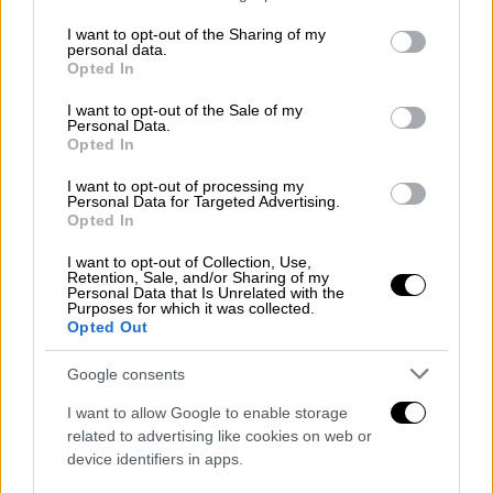
services and may gather and store information including but
από τη δράση «Νίκησε με το Σπαθί σου»
, ενώ
not limited to your visit or usage behaviour. You may click to
I want to opt-out of the Sharing of my
την Κυριακή 12 Ιουλίου, τη σκυτάλη θα
personal data.
grant or deny consent to Google and its third-party tags to
Opted In
πάρουν το skateboard και το roller skating,
use your data for below specified purposes in below Google
δύο από τα πιο δυναμικά και σύγχρονα
consent section.
I want to opt-out of the Sale of my
Personal Data.
Ολυμπιακά αθλήματα.
Opted In
ΣΚΗΝΗ ΝΕΩΝ ΣΥΓΚΡΟΤΗΜΑΤΩΝ
I want to opt-out of processing my
Personal Data for Targeted Advertising.
Από την Δευτέρα 13 έως την Παρασκευή 17
Opted In
Ιουλίου,
νέοι δημιουργοί και ανερχόμενα
I want to opt-out of Collection, Use,
μουσικά σχήματα από όλη την Ελλάδα θα
Retention, Sale, and/or Sharing of my
Personal Data that Is Unrelated with the
έχουν την ευκαιρία να παρουσιάσουν το έργο
Purposes for which it was collected.
Opted Out
τους σε ένα ευρύ κοινό
, μέσα από ανοιχτή
πρόσκληση συμμετοχής και διαδικασία
Google consents
επιλογής από ειδική πενταμελή επιτροπή. Η
I want to allow Google to enable storage
Επιτροπή Ολυμπίων και Ζαππείου
related to advertising like cookies on web or
Κληροδοτήματος θα διαθέσει δωρεάν τον
device identifiers in apps.
χώρο και τον απαραίτητο τεχνικό εξοπλισμό,