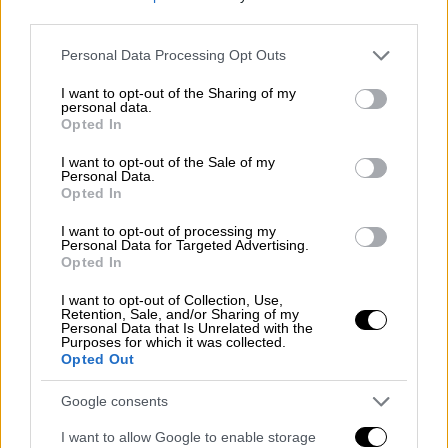
Η συντονίστρια του καλλιτεχνικού
third parties.
προγράμματος και υπεύθυνη για το κομμάτι
Please note that this website/app uses one or more Google
Personal Data Processing Opt Outs
των εικαστικών,
Θούλη Μυσιρλόγλου
, έκανε
services and may gather and store information including but
μια σύντομη αναδρομή στην ιστορία του
not limited to your visit or usage behaviour. You may click to
I want to opt-out of the Sharing of my
personal data.
θεσμού, και ειδικά στην απόφαση του Γιάννη
grant or deny consent to Google and its third-party tags to
Opted In
Μπουτάρη το 2014 να περιορίσει τον
use your data for below specified purposes in below Google
consent section.
υπέρογκο επί θητείας Παπαγεωργόπουλου
I want to opt-out of the Sale of my
Personal Data.
προϋπολογισμό και να μειώσει τον χρόνο
Opted In
των «Δημητρίων», ώστε να αποκτήσει τον
I want to opt-out of processing my
χαρακτήρα του φεστιβάλ.
Personal Data for Targeted Advertising.
Opted In
«Είχαμε διαπιστώσει ότι τα "Δημήτρια"
I want to opt-out of Collection, Use,
έπαψαν να αφορούν την πόλη και έκτοτε
Retention, Sale, and/or Sharing of my
Personal Data that Is Unrelated with the
κάναμε στοχευμένες κινήσεις, για να
Purposes for which it was collected.
μετατρέψουμε τις εκδηλώσεις σε ένα
Opted Out
σύγχρονο διακαλλιτεχνικό φεστιβάλ» είπε η
Google consents
κ. Μυσιρλόγλου και πρόσθεσε: «το "σπίτι"
ξαναφτιάχτηκε, αλλά δεν έγινε ακόμη
I want to allow Google to enable storage