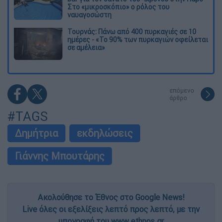
Στο «μικροσκόπιο» ο ρόλος του
ναυαγοσώστη
Τουρνάς: Πάνω από 400 πυρκαγιές σε 10
ημέρες - «Το 90% των πυρκαγιών οφείλεται
σε αμέλεια»
επόμενο
άρθρο
#TAGS
Δημήτρια
εκδηλώσεις
Γιάννης Μπουτάρης
Ακολούθησε το Έθνος στο Google News!
Live όλες οι εξελίξεις λεπτό προς λεπτό, με την
υπογραφή του www.ethnos.gr