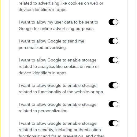
related to advertising like cookies on web or
«οικοδομή». Ωστόσο, μας χαροποιεί ότι
device identifiers in apps.
μπήκε στον χάρτη των ευρωπαϊκών
φεστιβάλ».
I want to allow my user data to be sent to
Google for online advertising purposes.
Η έναρξη των «Δημητρίων» θα γίνει το
I want to allow Google to send me
απόγευμα του Σαββάτου 28 Σεπτεμβρίου με
personalized advertising.
σημείο αναφοράς ένα εμβληματικό
τοπόσημο της Θεσσαλονίκης, τον
Λευκό
I want to allow Google to enable storage
Πύργο
. Η
Parallaxi
, το παλαιότερο Free press
related to analytics like cookies on web or
device identifiers in apps.
σε κυκλοφορία στην Ελλάδα και μια
συνέργεια φορέων του πολιτισμού, όπως το
I want to allow Google to enable storage
ΚΘΒΕ, το Κρατικό Ωδείο, το Φεστιβάλ
related to functionality of the website or app.
Κινηματογράφου Θεσσαλονίκης, το Μουσείο
I want to allow Google to enable storage
Βυζαντινού Πολιτισμού, η Εφορεία
related to personalization.
Αρχαιοτήτων Πόλης Θεσσαλονίκης,
μεμονωμένοι καλλιτέχνες, οργανώνουν και
I want to allow Google to enable storage
συμμετέχουν σε ένα πολυθέαμα
related to security, including authentication
functionality and fraud prevention, and other