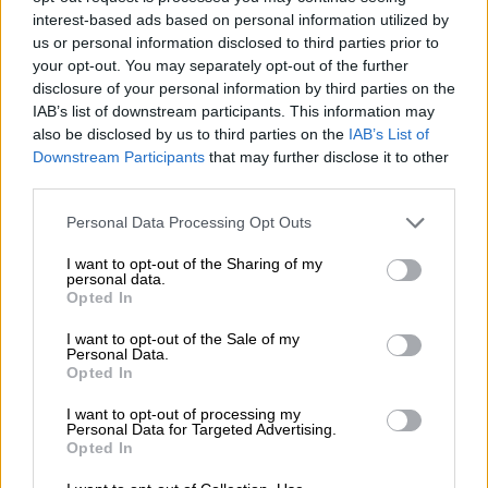
Ιστορίες», έρχεται στα 54α Δημήτρια της
interest-based ads based on personal information utilized by
Θεσσαλονίκης
us or personal information disclosed to third parties prior to
your opt-out. You may separately opt-out of the further
disclosure of your personal information by third parties on the
IAB’s list of downstream participants. This information may
also be disclosed by us to third parties on the
IAB’s List of
Downstream Participants
that may further disclose it to other
third parties.
Please note that this website/app uses one or more Google
Personal Data Processing Opt Outs
services and may gather and store information including but
not limited to your visit or usage behaviour. You may click to
I want to opt-out of the Sharing of my
personal data.
grant or deny consent to Google and its third-party tags to
Opted In
use your data for below specified purposes in below Google
consent section.
I want to opt-out of the Sale of my
Personal Data.
Opted In
Θέατρο
|
26.09.2019 11:43
I want to opt-out of processing my
Καμπαρέ, afro beat, αυτοσχεδιασμοί και
Personal Data for Targeted Advertising.
Opted In
ειρωνεία του μπαλέτου στη
Θεσσαλονίκη