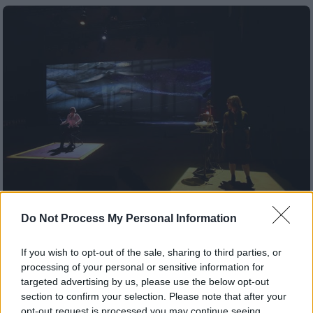
Do Not Process My Personal Information
Θέατρο
|
27.09.2019 16:00
«Παράξενες Ιστορίες» για τον Έντγκαρ
If you wish to opt-out of the sale, sharing to third parties, or
Άλαν Πόε στη Θεσσαλονίκη
processing of your personal or sensitive information for
targeted advertising by us, please use the below opt-out
Μια διαφορετική παράσταση, παραγωγή του
section to confirm your selection. Please note that after your
Φεστιβάλ Αθηνών 2019, οι «Παράξενες
opt-out request is processed you may continue seeing