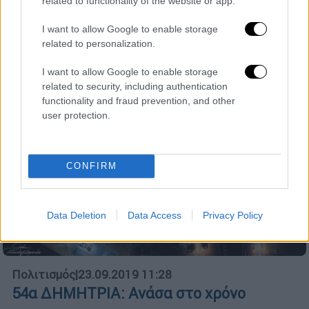
related to functionality of the website or app.
Με σημείο αναφοράς τον Λευκό Πύργο
ξεκινούν το Σάββατο 28 Σεπτεμβρίου οι
I want to allow Google to enable storage
εκδηλώσεις του Δήμου Θεσσαλονίκης
related to personalization.
I want to allow Google to enable storage
related to security, including authentication
functionality and fraud prevention, and other
user protection.
CONFIRM
Data Deletion
Data Access
Privacy Policy
Πολιτισμός
|
23.09.2019 11:28
54α ΔΗΜΗΤΡΙΑ: Ανάσα στο χρόνο