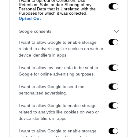
I want to opt-out of Collection, Use,
Retention, Sale, and/or Sharing of my
Τρεις πρωτοποριακές παραστάσεις χορού
Personal Data that Is Unrelated with the
Purposes for which it was collected.
φιλοξενούν τα 54α «Δημήτρια» του δήμου
Opted Out
Θεσσαλονίκης
Google consents
I want to allow Google to enable storage
related to advertising like cookies on web or
device identifiers in apps.
I want to allow my user data to be sent to
Google for online advertising purposes.
I want to allow Google to send me
personalized advertising.
I want to allow Google to enable storage
Πολιτισμός
|
25.09.2019 15:05
related to analytics like cookies on web or
device identifiers in apps.
Τα 54α «Δημήτρια» με το πολιτικό
αποτύπωμα Μπουτάρη
I want to allow Google to enable storage