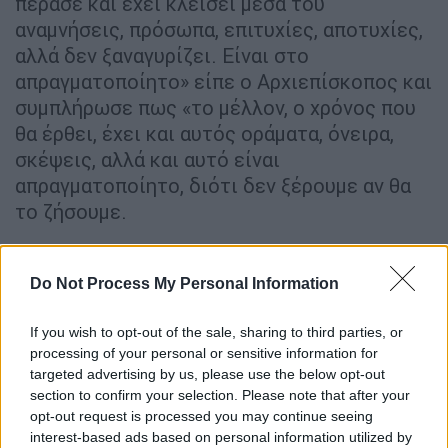
πέρασε και έχει κλείσει μέσα του
αναμνήσεις, πρόσωπα, επιτυχίες, αποτυχίες,
αλλά δεν ξαναγυρίζει. Είναι στο
απραγματοποίητο» είπε ο Αρχιεπίσκοπος και
συμπλήρωσε πως «το μέλλον, ο χρόνος που
θα έρθει, έχει και αυτός οράματα, όνειρα,
σκέψεις, αλλά και αυτό είναι
απραγματοποίητο, διότι δεν ξέρουμε αν θα
το ζήσουμε.
Και ερχόμαστε στο τώρα, που είναι το πιο
ουσιαστικό. Πού φτάσαμε; Γιατί φτάσαμε; Τι
Do Not Process My Personal Information
θα φέρει το αύριο; Για μας αυτή η
ατμόσφαιρα η εκκλησιαστική είναι πόνος,
If you wish to opt-out of the sale, sharing to third parties, or
processing of your personal or sensitive information for
είναι δάκρυ να μη μπορούμε να χαρούμε, να
targeted advertising by us, please use the below opt-out
ζήσουμε αυτό που διάλεξε η ψυχή μας και η
section to confirm your selection. Please note that after your
ζωή μας, να είμαστε στο θυσιαστήριο, να
opt-out request is processed you may continue seeing
κοινωνούμε και να μεταδίδουμε την Θεία
interest-based ads based on personal information utilized by