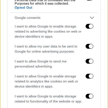
τον λαό να τον προστατεύει
».
Purposes for which it was collected.
Opted Out
Σε άλλο σημείο, ο Αρχιεπίσκοπος επισήμανε
Google consents
πως η Εκκλησία έχει δύο έννοιες, δύο
τρόπους που πορεύεται στη ζωή της, την
I want to allow Google to enable storage
related to advertising like cookies on web or
ακρίβεια και την Οικονομία. «Η Ακρίβεια
device identifiers in apps.
είναι ο τρόπος που οι άνθρωποι θέλουν να
ζήσουν την Αλήθεια όπως είναι, ενώ η
I want to allow my user data to be sent to
οικονομία βλέπει τις αδυναμίες και λυγίζει
Google for online advertising purposes.
γιατί θέλει να βοηθήσει τον άνθρωπο. Έτσι
I want to allow Google to send me
και αυτό που γίνεται σήμερα είναι μία
personalized advertising.
οικονομία και μέσα στην οικονομία αυτή
πρέπει να δούμε και τον εαυτό μας. Πόσες
I want to allow Google to enable storage
related to analytics like cookies on web or
φορές, που πήγαμε στο μυστήριο της Θείας
device identifiers in apps.
εξομολογήσεως, είδαμε ότι φταίμε και
θέλουμε από τον Θεό και Πατέρα μας να
I want to allow Google to enable storage
οικονομήσει τα πράγματα, να μας
related to functionality of the website or app.