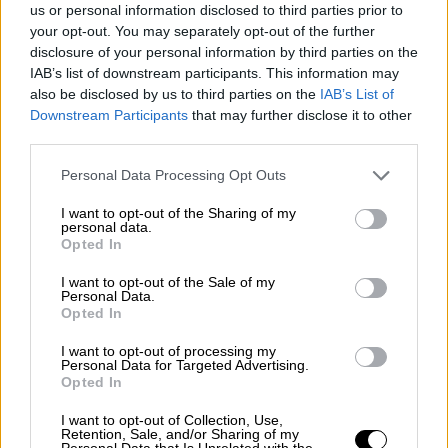
Κοινωνία, αλλά και οι άλλοι πονάνε και αυτοί
us or personal information disclosed to third parties prior to
your opt-out. You may separately opt-out of the further
που όρισαν τα μέτρα τα σκληρά δεν το
disclosure of your personal information by third parties on the
κάνουν με χαρά, αλλά είναι ανάγκη. Πρέπει να
IAB’s list of downstream participants. This information may
γίνει για να μην έχουμε κάτι χειρότερο. Είναι
also be disclosed by us to third parties on the
IAB’s List of
η ώρα που μας απασχολούν αυτά τα
Downstream Participants
that may further disclose it to other
third parties.
ερωτήματα. Το κλείσιμο των ιερών ναών και
η Θεία κοινωνία.
Please note that this website/app uses one or more Google
Personal Data Processing Opt Outs
services and may gather and store information including but
not limited to your visit or usage behaviour. You may click to
I want to opt-out of the Sharing of my
Μπροστά μας είναι δύο μεγάλα κεφάλαια.
personal data.
grant or deny consent to Google and its third-party tags to
Είναι το θέμα της Θείας Κοινωνίας, της
Opted In
use your data for below specified purposes in below Google
Θείας Ευχαριστίας και της συνάθροισης. Στο
consent section.
I want to opt-out of the Sale of my
πρώτο για εμάς,
για την Εκκλησία δεν χωράει
Personal Data.
Opted In
έκπτωση, γιατί η Εκκλησία είναι η Θεία
Ευχαριστία. Και η συνάθροιση είναι αναγκαία
I want to opt-out of processing my
Personal Data for Targeted Advertising.
για να ζήσουμε. Το πρώτο είναι έργο της
Opted In
Εκκλησίας, αλλά στο δεύτερο έχει λόγο και η
I want to opt-out of Collection, Use,
Πολιτεία, γιατί έχει πάρει την εντολή από
Retention, Sale, and/or Sharing of my
Personal Data that Is Unrelated with the