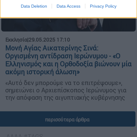
Data Deletion
Data Access
Privacy Policy
Εκκλησία
|
29.05.2025 17:10
Μονή Αγίας Αικατερίνης Σινά:
Οργισμένη αντίδραση Ιερώνυμου - «Ο
Ελληνισμός και η Ορθοδοξία βιώνουν μία
ακόμη ιστορική άλωση»
«Αυτό δεν μπορούμε να το επιτρέψουμε»,
σημειώνει ο Αρχιεπίσκοπος Ιερώνυμος για
την απόφαση της αιγυπτιακής κυβέρνησης
περισσότερα άρθρα
ΑΛΛΑ #TAGS