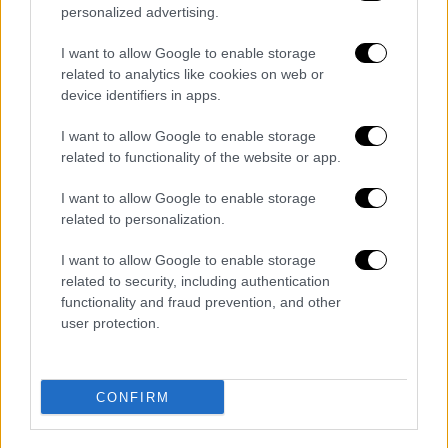
personalized advertising.
Κόσμος
|
29.05.2025 22:40
I want to allow Google to enable storage
Μονή Αγίας Αικατερίνης Σινά: Πώς η
related to analytics like cookies on web or
Αίγυπτος ρίχνει τίτλους τέλους μετά
device identifiers in apps.
από 15 αιώνες - Έκκληση Ιερωνύμου και
I want to allow Google to enable storage
σφοδρές αντιδράσεις
related to functionality of the website or app.
Παγκόσμια ανησυχία για το αρχαιότερο
I want to allow Google to enable storage
χριστιανικό μοναστήρι
related to personalization.
I want to allow Google to enable storage
related to security, including authentication
functionality and fraud prevention, and other
user protection.
CONFIRM