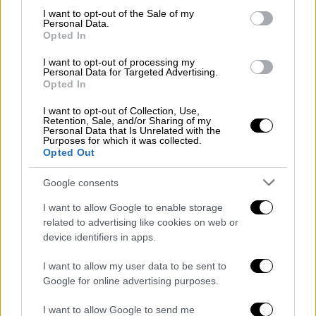
Επικοινωνία Φάμελλου με Ιερώνυμο για
consent section.
I want to opt-out of the Sale of my
Personal Data.
Σινά: «Να υπάρξει ο αναγκαίος σεβασμός
Opted In
στο ιδιοκτησιακό της Μονής»
I want to opt-out of processing my
Πρόταση για επίσκεψη υπερκομματικής
Personal Data for Targeted Advertising.
Opted In
αποστολής στη Μονή Σινά
I want to opt-out of Collection, Use,
Retention, Sale, and/or Sharing of my
Personal Data that Is Unrelated with the
Purposes for which it was collected.
Opted Out
Google consents
I want to allow Google to enable storage
related to advertising like cookies on web or
device identifiers in apps.
I want to allow my user data to be sent to
Google for online advertising purposes.
I want to allow Google to send me