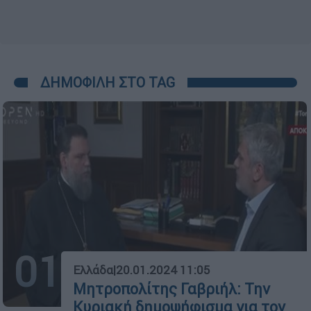
ΔΗΜΟΦΙΛΗ ΣΤΟ TAG
01
Ελλάδα
|
20.01.2024 11:05
Μητροπολίτης Γαβριήλ: Την
Κυριακή δημοψήφισμα για τον