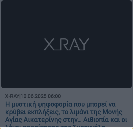
X-RAY
|
10.06.2025 06:00
Η μυστική ψηφοφορία που μπορεί να
κρύβει εκπλήξεις, το λιμάνι της Μονής
Αγίας Αικατερίνης στην… Αιθιοπία και οι
λόγοι παραίτησης της Συρεγγέλα