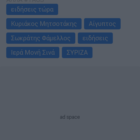
ειδήσεις τώρα
Κυριάκος Μητσοτάκης
Αίγυπτος
Σωκράτης Φάμελλος
ειδήσεις
Ιερά Μονή Σινά
ΣΥΡΙΖΑ