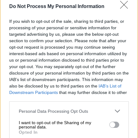
Τα σενάρια για πρωθυπουργοποίηση του
Do Not Process My Personal Information
Βενιζέλου και η αναμονή για «χρησμό» του
Τσίπρα
If you wish to opt-out of the sale, sharing to third parties, or
processing of your personal or sensitive information for
targeted advertising by us, please use the below opt-out
section to confirm your selection. Please note that after your
opt-out request is processed you may continue seeing
interest-based ads based on personal information utilized by
us or personal information disclosed to third parties prior to
your opt-out. You may separately opt-out of the further
disclosure of your personal information by third parties on the
IAB’s list of downstream participants. This information may
also be disclosed by us to third parties on the
IAB’s List of
Downstream Participants
that may further disclose it to other
third parties.
Please note that this website/app uses one or more Google
Personal Data Processing Opt Outs
services and may gather and store information including but
not limited to your visit or usage behaviour. You may click to
I want to opt-out of the Sharing of my
personal data.
grant or deny consent to Google and its third-party tags to
Opted In
Πολιτική
|
01.06.2025 14:10
use your data for below specified purposes in below Google