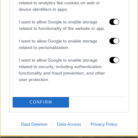
related to analytics like cookies on web or
device identifiers in apps.
I want to allow Google to enable storage
Οικονομία
|
07.09.2025 22:27
related to functionality of the website or app.
Πηγές υπουργείου Εθνικής Οικονομίας:
Δεν υπάρχει θέμα παραπομπής της
I want to allow Google to enable storage
related to personalization.
Ελλάδας στο Ευρωπαϊκό Δικαστήριο για
τον ΦΠΑ
I want to allow Google to enable storage
related to security, including authentication
Τι ξεκαθαρίζουν πηγές του υπουργείου
functionality and fraud prevention, and other
σχετικά με την Ευρωπαϊκή Οδηγία για
user protection.
μείωση ή και μηδενισμό του ΦΠΑ σε
τρόφιμα και φάρμακα
CONFIRM
Data Deletion
Data Access
Privacy Policy