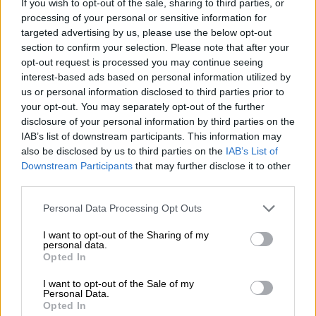
If you wish to opt-out of the sale, sharing to third parties, or
Γιώργου Μαζωνάκη
processing of your personal or sensitive information for
targeted advertising by us, please use the below opt-out
Συνεχίζεται η διαμάχη μεταξύ του Γιώργου
section to confirm your selection. Please note that after your
Μαζωνάκη και της οικογένειάς του
opt-out request is processed you may continue seeing
interest-based ads based on personal information utilized by
us or personal information disclosed to third parties prior to
your opt-out. You may separately opt-out of the further
disclosure of your personal information by third parties on the
IAB’s list of downstream participants. This information may
also be disclosed by us to third parties on the
IAB’s List of
Downstream Participants
that may further disclose it to other
third parties.
Please note that this website/app uses one or more Google
Personal Data Processing Opt Outs
services and may gather and store information including but
not limited to your visit or usage behaviour. You may click to
I want to opt-out of the Sharing of my
personal data.
grant or deny consent to Google and its third-party tags to
Opted In
use your data for below specified purposes in below Google
consent section.
I want to opt-out of the Sale of my
Personal Data.
Opted In
Οικονομία
|
07.09.2025 22:39