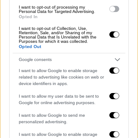
Οι κερδισμένοι και οι... χαμένοι του
I want to opt-out of processing my
Personal Data for Targeted Advertising.
πακέτου της ΔΕΘ - Διχασμένη η αγορά
Opted In
από τις εξαγγελίες Μητσοτάκη
I want to opt-out of Collection, Use,
Retention, Sale, and/or Sharing of my
Ποιοι ικανοποιήθηκαν και ποιοι όχι από το
Personal Data that Is Unrelated with the
πακέτο παροχών ύψους 1,6 δισ. ευρώ που
Purposes for which it was collected.
Opted Out
ανακοίνωσε ο πρωθυπουργός
Google consents
I want to allow Google to enable storage
related to advertising like cookies on web or
device identifiers in apps.
I want to allow my user data to be sent to
Google for online advertising purposes.
I want to allow Google to send me
personalized advertising.
I want to allow Google to enable storage