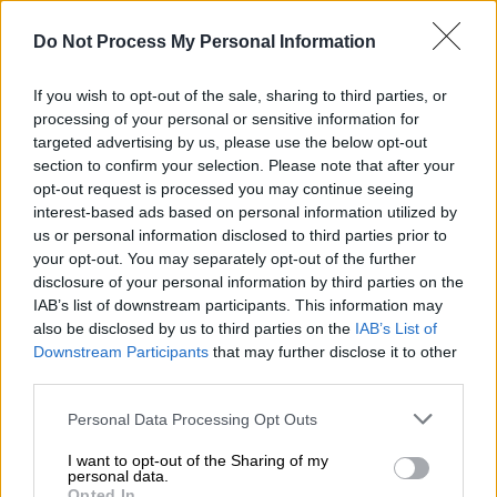
Do Not Process My Personal Information
If you wish to opt-out of the sale, sharing to third parties, or
processing of your personal or sensitive information for
targeted advertising by us, please use the below opt-out
section to confirm your selection. Please note that after your
opt-out request is processed you may continue seeing
interest-based ads based on personal information utilized by
us or personal information disclosed to third parties prior to
your opt-out. You may separately opt-out of the further
disclosure of your personal information by third parties on the
Ημέρα Υιοθεσίας - «Επαφή»
IAB’s list of downstream participants. This information may
also be disclosed by us to third parties on the
IAB’s List of
Downstream Participants
that may further disclose it to other
Αν δεν καταφέρετε να παραβρεθείτε στην
third parties.
εκδήλωση και ενδιαφέρεστε να υιοθετήσετε
κάποιο από τα ζωάκια επικοινωνήστε στο
Please note that this website/app uses one or more Google
Personal Data Processing Opt Outs
services and may gather and store information including but
epafi2010@gmail.com
ή με προσωπικό
not limited to your visit or usage behaviour. You may click to
I want to opt-out of the Sharing of my
μήνυμα στο messenger του σωματείου.
personal data.
grant or deny consent to Google and its third-party tags to
Opted In