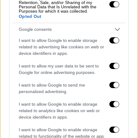
Retention, Sale, and/or Sharing of my
Personal Data that Is Unrelated with the
Purposes for which it was collected.
Opted Out
Google consents
I want to allow Google to enable storage
related to advertising like cookies on web or
device identifiers in apps.
I want to allow my user data to be sent to
Ελλάδα
|
13.12.2024 13:34
Google for online advertising purposes.
Νέο Ηράκλειο: Συνελήφθη 25χρονος για
ληστείες σε καταστήματα με την απειλή
I want to allow Google to send me
μαχαιριού – Βίντεο ντοκουμέντα από τη
personalized advertising.
δράση του
I want to allow Google to enable storage
Ο νεαρός εμπλέκεται σε τουλάχιστον
related to analytics like cookies on web or
τέσσερις περιπτώσεις ληστειών σε
device identifiers in apps.
καταστήματα
I want to allow Google to enable storage
related to functionality of the website or app.