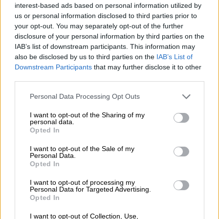
interest-based ads based on personal information utilized by
us or personal information disclosed to third parties prior to
your opt-out. You may separately opt-out of the further
disclosure of your personal information by third parties on the
IAB’s list of downstream participants. This information may
also be disclosed by us to third parties on the
IAB’s List of
Φιλοζωία
|
14.12.2024 07:49
Downstream Participants
that may further disclose it to other
Σήμερα στο Ηράκλειο Αττικής αλλάζουν
third parties.
ζωές: Ημέρα Υιοθεσίας αδέσποτων
Please note that this website/app uses one or more Google
Personal Data Processing Opt Outs
ζώων από το σωματείο «Επαφή»
services and may gather and store information including but
not limited to your visit or usage behaviour. You may click to
I want to opt-out of the Sharing of my
Το φιλοζωικό σωματείο «Επαφή» σήμερα,
personal data.
grant or deny consent to Google and its third-party tags to
Opted In
Σάββατο 14 Δεκεμβρίου, συμμετέχει σε
use your data for below specified purposes in below Google
ακόμη μία Ημέρα Υιοθεσίας
consent section.
I want to opt-out of the Sale of my
Personal Data.
Opted In
I want to opt-out of processing my
Personal Data for Targeted Advertising.
Opted In
I want to opt-out of Collection, Use,