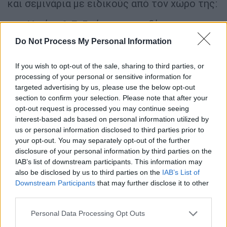
και σεμινάρια με ειδικούς από τον χώρο της:
Υγείας & Ευζωίας κατοικιδίων
Εκπαίδευσης & Συμπεριφοράς
Do Not Process My Personal Information
Διατροφής & Ολιστικής φροντίδας
If you wish to opt-out of the sale, sharing to third parties, or
Παιδικές Δραστηριότητες & Εκπαιδευτικά
processing of your personal or sensitive information for
Παιχνίδια
targeted advertising by us, please use the below opt-out
section to confirm your selection. Please note that after your
Φιλοζωικά εργαστήρια για ενίσχυση της
opt-out request is processed you may continue seeing
ενσυναίσθησης των παιδιών
interest-based ads based on personal information utilized by
us or personal information disclosed to third parties prior to
Καλλιτεχνικά δρώμενα με θέμα τα ζώα
your opt-out. You may separately opt-out of the further
Βιωματικά παιχνίδια
disclosure of your personal information by third parties on the
IAB’s list of downstream participants. This information may
Έκθεση Προϊόντων & Υπηρεσιών
also be disclosed by us to third parties on the
IAB’s List of
Downstream Participants
that may further disclose it to other
Καινοτόμα προϊόντα για την υγεία και
third parties.
φροντίδα των ζώων
Please note that this website/app uses one or more Google
Personal Data Processing Opt Outs
Νέες υπηρεσίες grooming, pet sitting,
services and may gather and store information including but