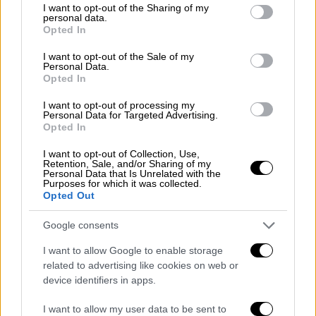
εκπαίδευσης κ.ά.
not limited to your visit or usage behaviour. You may click to
I want to opt-out of the Sharing of my
personal data.
grant or deny consent to Google and its third-party tags to
Προτάσεις διατροφής και βιώσιμων
Opted In
use your data for below specified purposes in below Google
λύσεων για κατοικίδια
consent section.
I want to opt-out of the Sale of my
Personal Data.
Φιλοζωικές Οργανώσεις & Υιοθεσίες
Opted In
Στο φεστιβάλ συμμετέχουν ενεργά
I want to opt-out of processing my
Personal Data for Targeted Advertising.
φιλοζωικές οργανώσεις που θα:
Opted In
Ενημερώνουν για τις δράσεις τους
I want to opt-out of Collection, Use,
Retention, Sale, and/or Sharing of my
Παρουσιάζουν σκυλάκια και γατάκια
Personal Data that Is Unrelated with the
Purposes for which it was collected.
προς υιοθεσία
Opted Out
Βοηθούν τους επισκέπτες να κάνουν το
βήμα για να αλλάξουν μια ζωή
Google consents
I want to allow Google to enable storage
related to advertising like cookies on web or
device identifiers in apps.
I want to allow my user data to be sent to