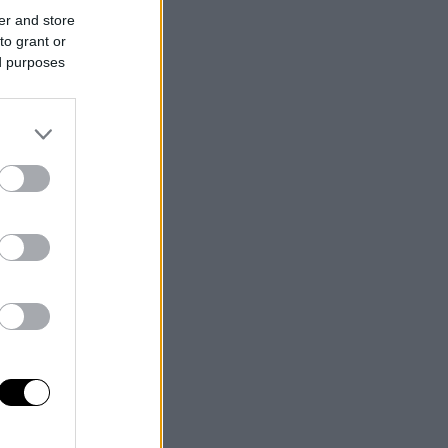
er and store
to grant or
ed purposes