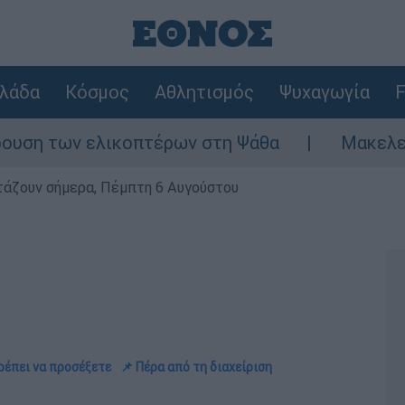
λάδα
Κόσμος
Αθλητισμός
Ψυχαγωγία
F
ελικοπτέρων στη Ψάθα
Μακελειό στη Βόρει
ρτάζουν σήμερα, Πέμπτη 6 Αυγούστου
πρέπει να προσέξετε
📌 Πέρα από τη διαχείριση