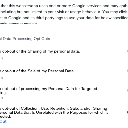
 that this website/app uses one or more Google services and may gath
including but not limited to your visit or usage behaviour. You may click 
 to Google and its third-party tags to use your data for below specifi
«κροτοφοβία» δεν περιγράφει πάντα τη ρίζα
ogle consent section.
απλά να «βγάλουμε τη νύχτα» της
ην ευζωία του σκύλου μας μακροπρόθεσμα
.
l Data Processing Opt Outs
o opt-out of the Sharing of my personal data.
στή διάγνωση των αιτιών.
Πρέπει να
In
θει ασφαλής με τους ήχους του
υσιαστικά την ποιότητα της ζωής του. Αν ο
o opt-out of the Sale of my Personal Data.
στρες,
η συμβουλή ενός εκπαιδευτή είναι
In
to opt-out of processing my Personal Data for Targeted
ing.
In
o opt-out of Collection, Use, Retention, Sale, and/or Sharing
ersonal Data that Is Unrelated with the Purposes for which it
lected.
Out