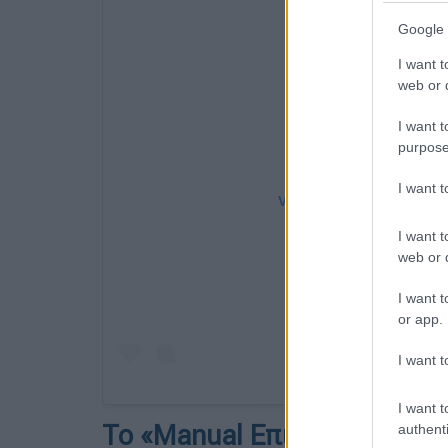
Google 
I want t
web or d
I want t
purpose
I want 
View this post on Instag
I want t
web or d
I want t
or app.
I want t
I want t
Το «Manual Επιβίωσης»: 7 
authenti