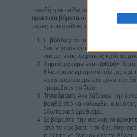
Επειδή η εκπαίδευση απαιτεί χρόνο, α
πρακτικά βήματα
που πρέπει να ακολ
στρες του σκύλου του:
Η
βόλτα
γίνεται νωρίς: Βγάζουμε
ξεκινήσουν οι πρώτες... δοκιμα
καθώς ένας ξαφνικός κρότος μπο
Δημιουργούμε ένα «
οχυρό
»: Κρατ
Κλείνουμε ερμητικά πόρτες και 
να περιορίσουμε όχι μόνο τον θό
τρομάζουν το ζώο.
Τηλεόραση
: Ανεβάζουμε την έντ
βοηθά στο να καλυφθεί ο κρότος
εξωτερικό ερέθισμα.
Σεβόμαστε την ανάγκη να
κρυφτε
από το κρεβάτι ή σε ένα συγκεκ
πιέζετε να βγει αν δεν το θέλει.