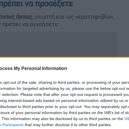
 πρέπει να προσέξετε
ονους ήχους
, γνωστή και ως «κροτοφοβία»,
 πρέπει να αγνοήσετε:
ειδικοί προτείνουν να... κοιμάστε
ocess My Personal Information
to opt-out of the sale, sharing to third parties, or processing of your per
formation for targeted advertising by us, please use the below opt-out s
r selection. Please note that after your opt-out request is processed y
τρέμουλο, ταχυκαρδία, δύσπνοια,
eing interest-based ads based on personal information utilized by us or
διάρροια.
disclosed to third parties prior to your opt-out. You may separately opt-
α πόδια, τα αυτιά κατεβασμένα, η επίμονη
losure of your personal information by third parties on the IAB’s list of
ά σημεία ή η απεγνωσμένη τάση φυγής που
. This information may also be disclosed by us to third parties on the
IA
Participants
that may further disclose it to other third parties.
ματισμό.