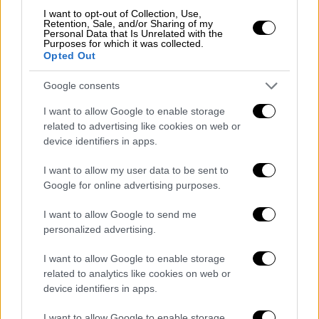
Paw Today
αναζητούν πλέον για τον
I want to opt-out of Collection, Use,
Retention, Sale, and/or Sharing of my
Μουτζούρη
ένα υπεύθυνο σπίτι
.
Personal Data that Is Unrelated with the
Purposes for which it was collected.
Είναι σημαντικό να τονίσουμε πως η
Opted Out
υιοθεσία θα πραγματοποιηθεί με όλες τις
Google consents
νόμιμες διαδικασίες, διασφαλίζοντας ότι ο
μικρός μας φίλος θα καταλήξει σε
I want to allow Google to enable storage
related to advertising like cookies on web or
ανθρώπους που
θα τον αγαπούν για όλη του
device identifiers in apps.
τη ζωή
.
I want to allow my user data to be sent to
Μπορείτε να εκδηλώσετε το ενδιαφέρον
Google for online advertising purposes.
σας εδώ
I want to allow Google to send me
personalized advertising.
I want to allow Google to enable storage
related to analytics like cookies on web or
device identifiers in apps.
I want to allow Google to enable storage