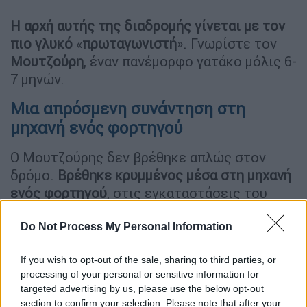
Η αρχή αυτής της διαδρομής γίνεται με τον
πιο γλυκό
«
πρωταγωνιστή
». Γνωρίστε τον
Μουτζούρη
, έναν πανέμορφο γατάκο μόλις 6-
7 μηνών.
Μια απρόσμενη συνάντηση στη
μηχανή ενός φορτηγού
Ο Μουτζούρης δεν βρέθηκε απλώς στον
δρόμο.
Βρέθηκε κρυμμένος μέσα στη μηχανή
ενός φορτηγού
, στις εγκαταστάσεις του
OPEN και του Έθνους. Αυτό το μικρό πλάσμα
αναζητούσε απλά λίγη ζεστασιά και
Do Not Process My Personal Information
προστασία.
If you wish to opt-out of the sale, sharing to third parties, or
Ευτυχώς, η τύχη του «χαμογέλασε». Σήμερα,
processing of your personal or sensitive information for
targeted advertising by us, please use the below opt-out
ασφαλής και φροντισμένος, ο Μουτζούρης
section to confirm your selection. Please note that after your