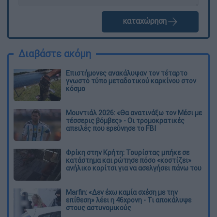
καταχώρηση
Διαβάστε ακόμη
Επιστήμονες ανακάλυψαν τον τέταρτο
γνωστό τύπο μεταδοτικού καρκίνου στον
κόσμο
Μουντιάλ 2026: «Θα ανατινάξω τον Μέσι με
τέσσερις βόμβες» - Οι τρομοκρατικές
απειλές που ερεύνησε το FBI
Φρίκη στην Κρήτη: Τουρίστας μπήκε σε
κατάστημα και ρώτησε πόσο «κοστίζει»
ανήλικο κορίτσι για να ασελγήσει πάνω του
Marfin: «Δεν έχω καμία σχέση με την
επίθεση» λέει η 46χρονη - Τι αποκάλυψε
στους αστυνομικούς