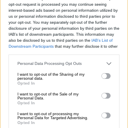
είναι έτοιμος να αφήσει πίσω του το
opt-out request is processed you may continue seeing
δύσκολο παρελθόν και να βρει το σπίτι που
interest-based ads based on personal information utilized by
του αξίζει.
us or personal information disclosed to third parties prior to
your opt-out. You may separately opt-out of the further
Παρά την ταλαιπωρία του, ο Μουτζούρης
disclosure of your personal information by third parties on the
IAB’s list of downstream participants. This information may
έμαθε γρήγορα να εμπιστεύεται τους
also be disclosed by us to third parties on the
IAB’s List of
ανθρώπους. Είναι ένα πάρα πολύ φιλικό
Downstream Participants
that may further disclose it to other
γατάκι, τόσο με τους ανθρώπους όσο και με
third parties.
άλλες γάτες.
Please note that this website/app uses one or more Google
Personal Data Processing Opt Outs
services and may gather and store information including but
Όσοι τον έχουν γνωρίσει από κοντά, μιλούν
not limited to your visit or usage behaviour. You may click to
I want to opt-out of the Sharing of my
για
έναν ακούραστο παιχνιδιάρη που δεν
personal data.
grant or deny consent to Google and its third-party tags to
Opted In
σταματά να ζητά την προσοχή
, ενώ το
use your data for below specified purposes in below Google
αγαπημένο του πράγμα στον κόσμο είναι
consent section.
I want to opt-out of the Sale of my
Personal Data.
-χωρίς αμφιβολία- η ανθρώπινη αγκαλιά!
Opted In
Υιοθετήστε υπεύθυνα
I want to opt-out of processing my
Personal Data for Targeted Advertising.
Opted In
Το ethnos.gr σε συνεργασία με την
Adopt a