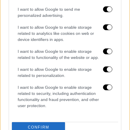
Από τη μηχανή ενός φορτηγού, στην
I want to allow Google to send me
αγκαλιά σας: Ο Μουτζούρης ψάχνει το
personalized advertising.
δικό του «για πάντα»
I want to allow Google to enable storage
Μια απρόσμενη συνάντηση στη μηχανή ενός
related to analytics like cookies on web or
φορτηγού
device identifiers in apps.
I want to allow Google to enable storage
related to functionality of the website or app.
POPULAR VIDEOS
I want to allow Google to enable storage
related to personalization.
Κεντρικό...
|
07.08.2026 19:53
I want to allow Google to enable storage
related to security, including authentication
Κεντρικό δελτίο ειδήσεων 07/08/2026
functionality and fraud prevention, and other
user protection.
Μεσημεριανό...
|
08.08.2026 14:03
CONFIRM