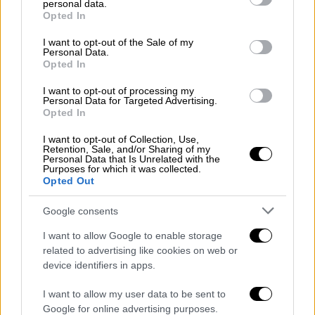
personal data.
grant or deny consent to Google and its third-party tags to
ότι κανένα ζώο δεν σώζεται μόνο από έναν
Opted In
use your data for below specified purposes in below Google
άνθρωπο - Σώζεται από όλους εκείνους που
consent section.
I want to opt-out of the Sale of my
αποφασίζουν να μην κοιτάξουν αλλού
Personal Data.
Opted In
I want to opt-out of processing my
Personal Data for Targeted Advertising.
Opted In
I want to opt-out of Collection, Use,
Retention, Sale, and/or Sharing of my
Personal Data that Is Unrelated with the
Purposes for which it was collected.
Opted Out
Google consents
I want to allow Google to enable storage
related to advertising like cookies on web or
device identifiers in apps.
I want to allow my user data to be sent to
Φιλοζωία
|
12.05.2026 20:01
Google for online advertising purposes.