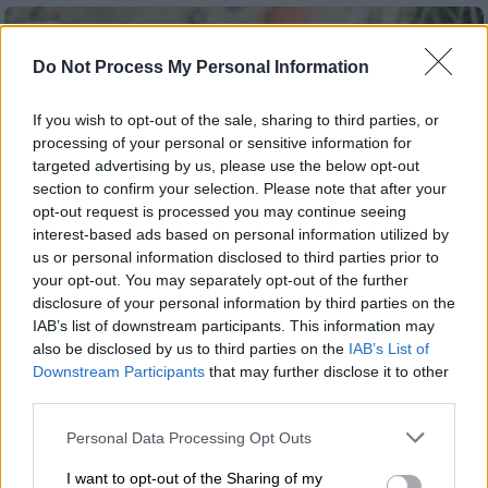
Do Not Process My Personal Information
If you wish to opt-out of the sale, sharing to third parties, or
processing of your personal or sensitive information for
targeted advertising by us, please use the below opt-out
section to confirm your selection. Please note that after your
opt-out request is processed you may continue seeing
interest-based ads based on personal information utilized by
us or personal information disclosed to third parties prior to
your opt-out. You may separately opt-out of the further
disclosure of your personal information by third parties on the
IAB’s list of downstream participants. This information may
also be disclosed by us to third parties on the
IAB’s List of
Φιλοζωία
|
01.06.2026 11:19
Downstream Participants
that may further disclose it to other
Βίκυ: Το κουτάβι που κάποιοι ήθελαν να
third parties.
θανατώσουν, σήμερα μας μαθαίνει τι
Please note that this website/app uses one or more Google
Personal Data Processing Opt Outs
σημαίνει δύναμη
services and may gather and store information including but
not limited to your visit or usage behaviour. You may click to
I want to opt-out of the Sharing of my
Η ιστορία της Βίκυς είναι μια υπενθύμιση