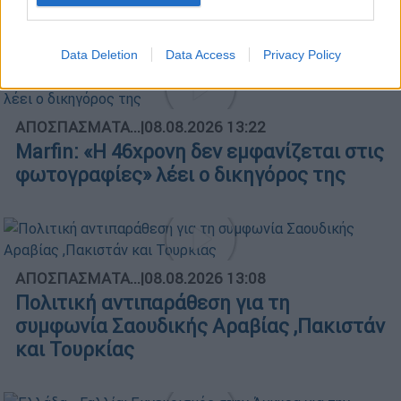
Μεσημεριανό δελτίο ειδήσεων
08/08/2026
Data Deletion
Data Access
Privacy Policy
ΑΠΟΣΠΑΣΜΑΤΑ...
|
08.08.2026 13:22
Marfin: «Η 46χρονη δεν εμφανίζεται στις
φωτογραφίες» λέει ο δικηγόρος της
ΑΠΟΣΠΑΣΜΑΤΑ...
|
08.08.2026 13:08
Πολιτική αντιπαράθεση για τη
συμφωνία Σαουδικής Αραβίας ,Πακιστάν
και Τουρκίας