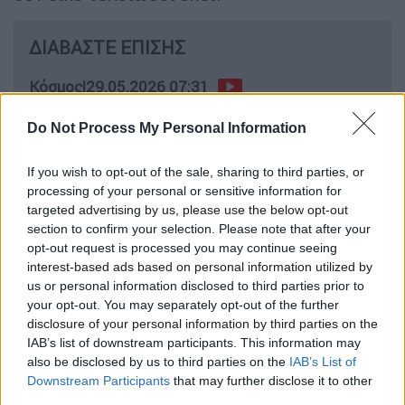
ΔΙΑΒΑΣΤΕ ΕΠΙΣΗΣ
Κόσμος
|
29.05.2026 07:31
Εξερράγη πύραυλος της Blue Origin
Do Not Process My Personal Information
στο Ακρωτήριο Κανάβεραλ:
Απίστευτα βίντεο
If you wish to opt-out of the sale, sharing to third parties, or
processing of your personal or sensitive information for
targeted advertising by us, please use the below opt-out
section to confirm your selection. Please note that after your
Μέσα στον θόρυβο των ορμητικών νερών, οι
opt-out request is processed you may continue seeing
πυροσβέστες άκουσαν ένα
αδύναμο κλάμα
.
interest-based ads based on personal information utilized by
us or personal information disclosed to third parties prior to
Ήταν ένα
μωρό ελάφι
που πάλευε αβοήθητο
your opt-out. You may separately opt-out of the further
με τα ρεύματα της πλημμύρας. Χωρίς
disclosure of your personal information by third parties on the
δεύτερη σκέψη, ο πυραγός Τζο Σινκλέρ πήρε
IAB’s list of downstream participants. This information may
την απόφαση να βουτήξει. Με τους
also be disclosed by us to third parties on the
IAB’s List of
Downstream Participants
that may further disclose it to other
συναδέλφους του να τον κρατούν γερά με
third parties.