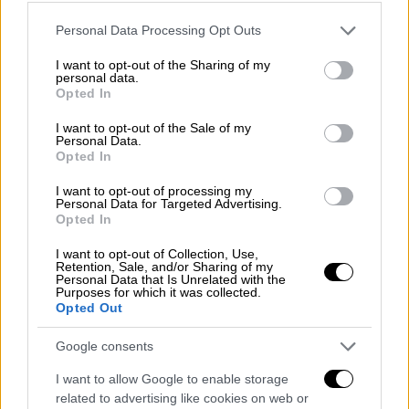
σχοινιά ασφαλείας, ο Σινκλέρ
πλησίασε το
τρομαγμένο ζώο και το πήρε στην αγκαλιά
Please note that this website/app uses one or more Google
Personal Data Processing Opt Outs
services and may gather and store information including but
του
.
not limited to your visit or usage behaviour. You may click to
I want to opt-out of the Sharing of my
personal data.
grant or deny consent to Google and its third-party tags to
Το μικροσκοπικό ελαφάκι μεταφέρθηκε
Opted In
use your data for below specified purposes in below Google
αμέσως σε τοπικό κέντρο περίθαλψης
consent section.
I want to opt-out of the Sale of my
άγριας ζωής, όπου πλέον είναι ασφαλές και
Personal Data.
Opted In
δέχεται την απαραίτητη φροντίδα.
I want to opt-out of processing my
Personal Data for Targeted Advertising.
Opted In
I want to opt-out of Collection, Use,
Retention, Sale, and/or Sharing of my
Personal Data that Is Unrelated with the
Purposes for which it was collected.
Opted Out
Google consents
I want to allow Google to enable storage
related to advertising like cookies on web or