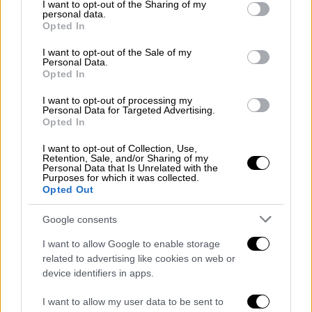
not limited to your visit or usage behaviour. You may click to
I want to opt-out of the Sharing of my
Ιnstagram μίλησε για «ένα όνειρο που
personal data.
grant or deny consent to Google and its third-party tags to
Opted In
εκπληρώθηκε» κι αναφέρθηκε με θερμά
use your data for below specified purposes in below Google
consent section.
λόγια στον Νίκο Μπίλλη, το δεξί του χέρι,
I want to opt-out of the Sale of my
Personal Data.
και στην υπόλοιπη ομάδα της κουζίνας και
Opted In
της σάλας.
I want to opt-out of processing my
Personal Data for Targeted Advertising.
Όσοι βρέθηκαν όλα αυτά τα χρόνια στα
Opted In
τραπέζια του γνωστού
εστιατορίου
,
I want to opt-out of Collection, Use,
δοκίμασαν πολλές πρωτοποριακές
Retention, Sale, and/or Sharing of my
Personal Data that Is Unrelated with the
συνθέσεις με την ιδιόχειρη σφραγίδα του
Purposes for which it was collected.
σεφ, που θέτει τον πήχη όλο και πιο ψηλά.
Opted Out
Το
εορταστικό μενού 14 σταδίων
της
Google consents
Πέμπτη
ς
23 Σεπτεμβρίου
, το οποίο θα
συνοδεύεται από 5 ποτήρια σαμπάνιας του
I want to allow Google to enable storage
related to advertising like cookies on web or
γαλλικού οίκου Philipponnat (€ 150 ανά
device identifiers in apps.
άτομο),
α
ποτυπώνε
ι αυτή την
εξελικτική
πορεία
συνδυάζοντας
πιάτα-σταθμούς
του
I want to allow my user data to be sent to