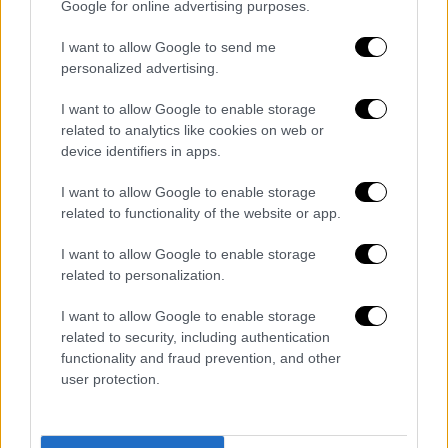
Βοtrini's
και καινούργιες δημιουργίες
.
Google for online advertising purposes.
Ο φινετσάτος «ξιφίας carpaccio µε τον
I want to allow Google to send me
personalized advertising.
τρόπο των ψαράδων στη νήσο Elba, αναφορά
σε µία κερκυραϊκή νερατζοσαλάτα», το
I want to allow Google to enable storage
«Gastro Esperanto», μια πολύ ιδιαίτερη τάρτα
related to analytics like cookies on web or
με φύλλο λαδιού, κολοκύθι, τηνιακό καρίκι
device identifiers in apps.
και τρούφα, το εξαιρετικό «Royal à la
I want to allow Google to enable storage
Grecque» με καραβίδα και θαλασσινά, που
related to functionality of the website or app.
αρωματίζεται με ελληνικό καφέ και κάρι και
το αρνάκι γάλακτος με μελιτζάνα και miso
I want to allow Google to enable storage
related to personalization.
συκομαΐδας είναι μερικά μόνο από όσα θα
σερβιριστούν, ενώ φινάλε θα γράψουν το
I want to allow Google to enable storage
περίφημο γλυκό τζατζίκι, bitter σοκολάτα με
related to security, including authentication
cremeux με φουντούκι, μέλι και λεμόνι και η
functionality and fraud prevention, and other
user protection.
γαλατόπιτα Θεσσαλίας.
Botrini’s
Αthens
Βασ. Γεωργίου Β΄24Β,