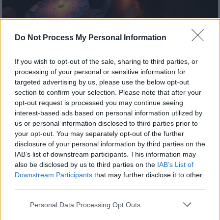
Do Not Process My Personal Information
Προσθέστε το ΕΘΝΟΣ στη Google
If you wish to opt-out of the sale, sharing to third parties, or
processing of your personal or sensitive information for
Έχει περάσει μια δεκαετία από
από τότε που
targeted advertising by us, please use the below opt-out
το
Botrini’s
έκανε πρεμιέρα
σε μια
section to confirm your selection. Please note that after your
μονοκατοικία του 1939 στο Χαλάνδρι. Μέχρι
opt-out request is processed you may continue seeing
interest-based ads based on personal information utilized by
τότε την δημιουργική κουζίνα του
Έκτορα
us or personal information disclosed to third parties prior to
Μποτρίνι
είχε κανείς τη δυνατότητα να την
your opt-out. You may separately opt-out of the further
γνωρίσει μόνο στο Etrusco στην Κέρκυρα. O
disclosure of your personal information by third parties on the
Ελληνο-ιταλός σεφ απέκτησε
μια
IAB’s list of downstream participants. This information may
also be disclosed by us to third parties on the
IAB’s List of
γαστρονομική βάση στην Αθήνα
κι απέσπασε
Downstream Participants
that may further disclose it to other
πολλές επιπλέον σημαντικές διακρίσεις ‒
third parties.
Χρυσούς Σκούφους, αστέρια από τα FNL
Please note that this website/app uses one or more Google
Best Restaurant Awards κι ένα αστέρι
Personal Data Processing Opt Outs
services and may gather and store information including but
Michelin. Ο ίδιος με ανάρτησή του στο