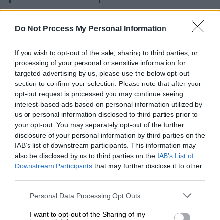
Το αθηναϊκό εστιατόριο του Έκτορα
Μποτρίνι «πλέκει» σε μια ιδιαίτερη
Do Not Process My Personal Information
γαστρονομική βραδιά πιάτα που ήταν εκεί
από την πρώτη του μέρα, πιάτα που
If you wish to opt-out of the sale, sharing to third parties, or
προστέθηκαν στην πορεία κι άλλα που
processing of your personal or sensitive information for
παρουσιάζονται για πρώτη φορά
targeted advertising by us, please use the below opt-out
section to confirm your selection. Please note that after your
opt-out request is processed you may continue seeing
interest-based ads based on personal information utilized by
us or personal information disclosed to third parties prior to
your opt-out. You may separately opt-out of the further
disclosure of your personal information by third parties on the
IAB’s list of downstream participants. This information may
also be disclosed by us to third parties on the
IAB’s List of
Downstream Participants
that may further disclose it to other
third parties.
Please note that this website/app uses one or more Google
Personal Data Processing Opt Outs
services and may gather and store information including but
not limited to your visit or usage behaviour. You may click to
I want to opt-out of the Sharing of my