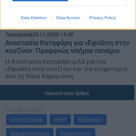
Data Deletion
Data Access
Privacy Policy
Τηλεόραση
|
23.11.2020 12:45
Αναστασία Κατηφόρη για «Εφιάλτη στην
κουζίνα»: Προφανώς υπήρχε σενάριο
Η Αναστασία Κατηφόρη μιλά για τον
«Εφιάλτη στην κουζίνα» και την κληρονομιά
από τη Νανά Καραγιάννη
περισσότερα άρθρα
ΑΛΛΑ #TAGS
εστιατόριο
chef
Κέρκυρα
βασανιστήρια
Κορονοϊός