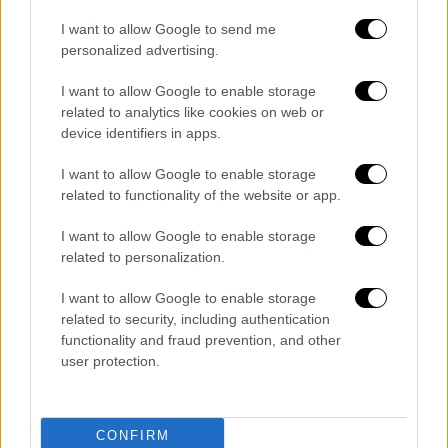
I want to allow Google to send me
personalized advertising.
I want to allow Google to enable storage
related to analytics like cookies on web or
Τηλεόραση
|
26.11.2020 10:40
device identifiers in apps.
Κορονοϊός: Ποιες εκπομπές σταματούν
I want to allow Google to enable storage
και ποιες αναβάλλουν την πρεμιέρα
related to functionality of the website or app.
τους
I want to allow Google to enable storage
Οι εκπομπές «Εφιάλτης στην Κουζίνα» με
related to personalization.
τον Έκτορα Μποτρίνι και «My Greece» με τη
Δέσποινα Βανδή ολοκληρώνουν πρόωρα τον
I want to allow Google to enable storage
κύκλο τους λόγω του νέου lockdown
related to security, including authentication
functionality and fraud prevention, and other
user protection.
CONFIRM