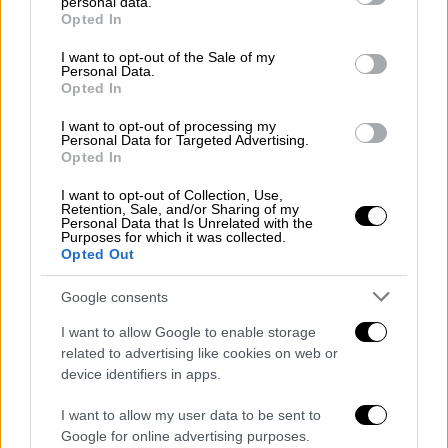
personal data.
grant or deny consent to Google and its third-party tags to
Opted In
use your data for below specified purposes in below Google
consent section.
I want to opt-out of the Sale of my
Personal Data.
Food & Drink
|
05.07.2021 19:36
Opted In
Η εταιρεία ΒΕΝΕΤΗ αναλαμβάνει τους
I want to opt-out of processing my
χώρους εστίασης της Εθνικής
Personal Data for Targeted Advertising.
Opted In
Πινακοθήκης
I want to opt-out of Collection, Use,
Σε λίγο καιρό θα γνωρίσουμε το
Retention, Sale, and/or Sharing of my
αναψυκτήριο «Ιλισός» και το εστιατόριο
Personal Data that Is Unrelated with the
Purposes for which it was collected.
«Παρθένης», η κουζίνα του οποίου θα φέρει
Opted Out
την υπογραφή του Έκτορα Μποτρίνι
Google consents
I want to allow Google to enable storage
related to advertising like cookies on web or
device identifiers in apps.
I want to allow my user data to be sent to
Google for online advertising purposes.