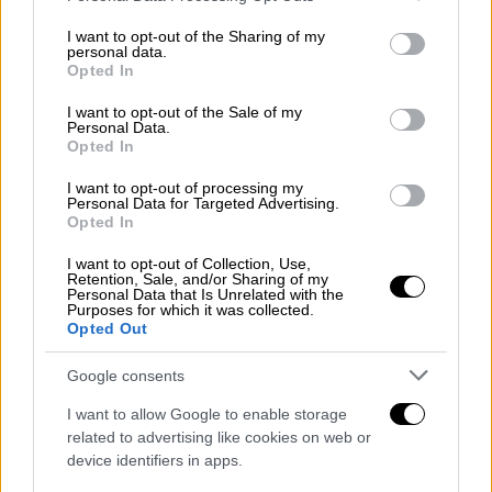
services and may gather and store information including but
not limited to your visit or usage behaviour. You may click to
I want to opt-out of the Sharing of my
personal data.
grant or deny consent to Google and its third-party tags to
Opted In
use your data for below specified purposes in below Google
consent section.
I want to opt-out of the Sale of my
Personal Data.
Opted In
I want to opt-out of processing my
Personal Data for Targeted Advertising.
Opted In
I want to opt-out of Collection, Use,
Ελλάδα
|
15.03.2024 15:10
Retention, Sale, and/or Sharing of my
Personal Data that Is Unrelated with the
Θεσσαλονίκη: Προφυλακίστηκε ο
Purposes for which it was collected.
Opted Out
55χρονος που μαχαίρωσε μάγειρα για
ένα κοντοσούβλι
Google consents
Υποστήριξε ότι βρισκόταν υπό την επήρεια
I want to allow Google to enable storage
αλκοόλ
related to advertising like cookies on web or
device identifiers in apps.