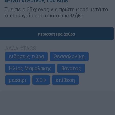
«Είναι χτεσινό», του είπε
Τι είπε ο 65χρονος για πρώτη φορά μετά το
χειρουργείο στο οποίο υπεβλήθη
περισσότερα άρθρα
ΑΛΛΑ #TAGS
ειδήσεις τώρα
Θεσσαλονίκη
Ηλίας Μαμαλάκης
θάνατος
μαχαίρι
ΣΕΦ
επίθεση