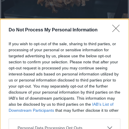
Do Not Process My Personal Information
If you wish to opt-out of the sale, sharing to third parties, or
Ελλάδα
|
17.03.2024 19:46
processing of your personal or sensitive information for
Οι γιατροί είπαν «σε 3 λεπτά θα είχες
targeted advertising by us, please use the below opt-out
section to confirm your selection. Please note that after your
πεθάνει» - Συγκλονίζει ο μάγειρας που
opt-out request is processed you may continue seeing
δέχθηκε μαχαιριά για κοντοσούβλι
interest-based ads based on personal information utilized by
us or personal information disclosed to third parties prior to
Σοκάρουν οι λεπτομέρειες που βλέπουν το
your opt-out. You may separately opt-out of the further
φως της δημοσιότητας για το μαχαίρωμα
disclosure of your personal information by third parties on the
του μάγειρα του ουζερί στη Θεσσαλονίκη
IAB’s list of downstream participants. This information may
also be disclosed by us to third parties on the
IAB’s List of
Downstream Participants
that may further disclose it to other
third parties.
Please note that this website/app uses one or more Google
Personal Data Processing Opt Outs