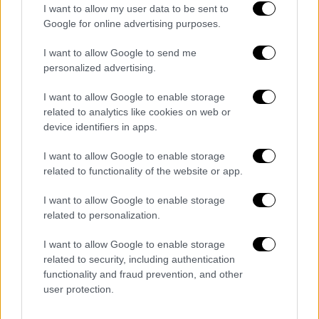
I want to allow my user data to be sent to
Google for online advertising purposes.
I want to allow Google to send me
personalized advertising.
I want to allow Google to enable storage
related to analytics like cookies on web or
device identifiers in apps.
I want to allow Google to enable storage
related to functionality of the website or app.
I want to allow Google to enable storage
related to personalization.
Ελλάδα
|
13.03.2024 22:41
«Ζω από θαύμα, έχασα 2,5 λίτρα αίμα» -
I want to allow Google to enable storage
Σοκάρει ο μάγειρας που μαχαιρώθηκε
related to security, including authentication
functionality and fraud prevention, and other
για μια μερίδα κοντοσούβλι
user protection.
Συγκλονίζει ο μάγειρας που μαχαιρώθηκε