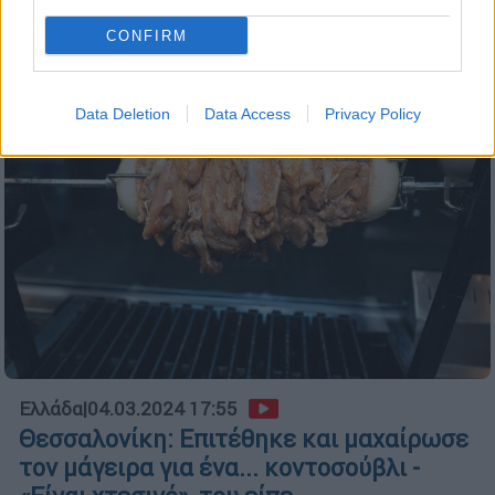
στη Θεσσαλονίκη με τα όσα έζησε
CONFIRM
Data Deletion
Data Access
Privacy Policy
Ελλάδα
|
04.03.2024 17:55
Θεσσαλονίκη: Επιτέθηκε και μαχαίρωσε
τον μάγειρα για ένα... κοντοσούβλι -