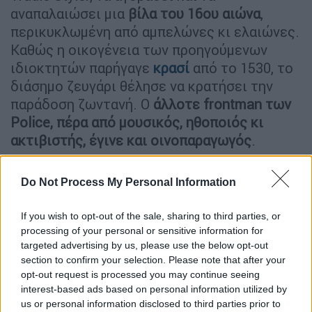
αναπαλαιώσει μια
βίλα του 16ου αιώνα
,
περικυκλωμένη από αμπελώνες κι ελαιώνες.
Καθώς η οικογένεια των προηγούμενων
ιδιοκτητών παρήγαγε
κρασί
από το 1530, το
διάσημο ζευγάρι θέλησε να κρατήσει την
παράδοση ζωντανή. Ο
άλλοτε frontman των
Police, πέρα από μουσικός, ηθοποιός κι
ακτιβιστής, έγινε και οινοπαραγωγός
.
Μαζί με τον 70χρονο ροκ σταρ, που ήρθε
Do Not Process My Personal Information
στην Αθήνα πριν από μια εβδομάδα για δύο
εμφανίσεις στο Ηρώδειο, ήρθαν και τα
If you wish to opt-out of the sale, sharing to third parties, or
κρασιά του
. Την ώρα που κάτω από την
processing of your personal or sensitive information for
Ακρόπολη έκαναν το soundcheck, όχι πολύ
targeted advertising by us, please use the below opt-out
μακριά, στο ξενοδοχείο King George, ο
section to confirm your selection. Please note that after your
opt-out request is processed you may continue seeing
Master of Wine
Γιάννης Καρακάση
ς και ο
interest-based ads based on personal information utilized by
γενικός διευθυντής του Il Palagio,
Tony
us or personal information disclosed to third parties prior to