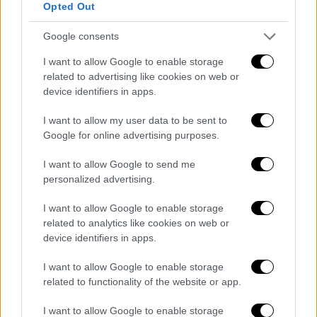
Opted Out
Google consents
I want to allow Google to enable storage
related to advertising like cookies on web or
device identifiers in apps.
I want to allow my user data to be sent to
Google for online advertising purposes.
I want to allow Google to send me
personalized advertising.
Από αριστερά προς τα δεξιά: Ο Alexander Andreadis, ο Tony
I want to allow Google to enable storage
andreadis_sasa_karakasis.jpeg
Sasa και ο Γιάννης Καρακάσης ΜW
related to analytics like cookies on web or
device identifiers in apps.
Δοκιμάσαμε επίσης το
Bacci Sulla Bocca
I want to allow Google to enable storage
(Vermentino), ένα πιο πολύπλοκο λευκό με
related to functionality of the website or app.
φρουτώδη κι ανθικά αρώματα και ζωηρή
οξύτητα που γεννήθηκε την εποχή της
I want to allow Google to enable storage