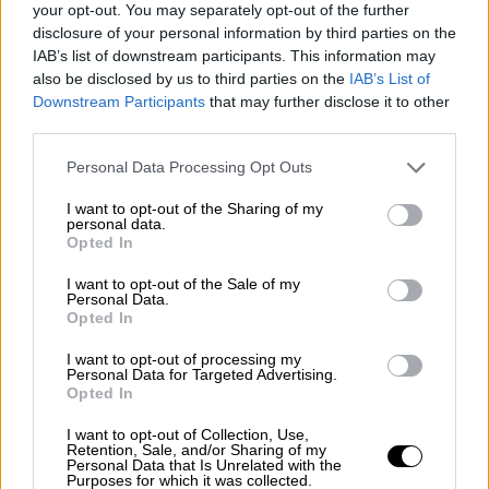
Sasa
, παρουσίαζαν 8 ετικέτες από το
your opt-out. You may separately opt-out of the further
πορτφόλιό του, κάποιες από τις οποίες
disclosure of your personal information by third parties on the
IAB’s list of downstream participants. This information may
παραπέμπουν σε λαοφιλείς επιτυχίες του.
also be disclosed by us to third parties on the
IAB’s List of
Το
Message in A Bottle
, ένα από τα
Downstream Participants
that may further disclose it to other
τραγούδια με τα οποία ο Sting άνοιξε τη
third parties.
συναυλία του, όσοι παρευρευρεθήκαμε στην
Please note that this website/app uses one or more Google
Personal Data Processing Opt Outs
γευσιγνωσία το δοκιμάσαμε στη μορφή ενός
services and may gather and store information including but
ευκολόπιοτου, δροσιστικού λευκού
not limited to your visit or usage behaviour. You may click to
I want to opt-out of the Sharing of my
personal data.
(Vermentino και Sangiovese) κι ενός
grant or deny consent to Google and its third-party tags to
Opted In
use your data for below specified purposes in below Google
ευχάριστου κόκκινου (Sangiovese, Ciliegiolo)
consent section.
με αρώματα κόκκινων φρούτων και γλυκών
I want to opt-out of the Sale of my
Personal Data.
μπαχαρικών.
Opted In
I want to opt-out of processing my
Personal Data for Targeted Advertising.
Opted In
I want to opt-out of Collection, Use,
Retention, Sale, and/or Sharing of my
Personal Data that Is Unrelated with the
Purposes for which it was collected.