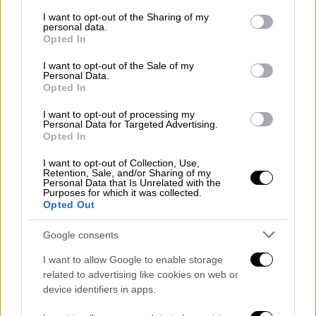
services and may gather and store information including but
not limited to your visit or usage behaviour. You may click to
I want to opt-out of the Sharing of my
personal data.
grant or deny consent to Google and its third-party tags to
Opted In
use your data for below specified purposes in below Google
consent section.
I want to opt-out of the Sale of my
Personal Data.
Opted In
I want to opt-out of processing my
Personal Data for Targeted Advertising.
Opted In
I want to opt-out of Collection, Use,
Retention, Sale, and/or Sharing of my
Personal Data that Is Unrelated with the
Purposes for which it was collected.
Opted Out
Google consents
I want to allow Google to enable storage
related to advertising like cookies on web or
Food & Drink
|
08.10.2021 07:42
device identifiers in apps.
Sting στο ποτήρι: Ο διάσημος ροκ σταρ