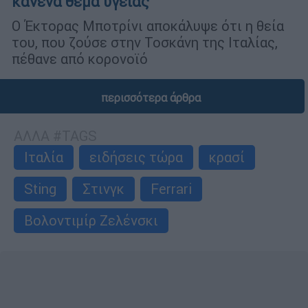
κανένα θέμα υγείας
Ο Έκτορας Μποτρίνι αποκάλυψε ότι η θεία
του, που ζούσε στην Τοσκάνη της Ιταλίας,
πέθανε από κορονοϊό
περισσότερα άρθρα
ΑΛΛΑ #TAGS
Ιταλία
ειδήσεις τώρα
κρασί
Sting
Στινγκ
Ferrari
Βολοντιμίρ Ζελένσκι