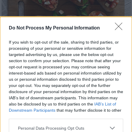
Do Not Process My Personal Information
If you wish to opt-out of the sale, sharing to third parties, or
processing of your personal or sensitive information for
targeted advertising by us, please use the below opt-out
section to confirm your selection. Please note that after your
Food & Drink
|
30.04.2022 08:20
opt-out request is processed you may continue seeing
Φτιάχνουμε μπρουσκέτες – Τρεις
interest-based ads based on personal information utilized by
συνταγές για τα λατρεμένα αντιπάστι
us or personal information disclosed to third parties prior to
your opt-out. You may separately opt-out of the further
Μεσογειακή απλότητα και ιταλικός αέρας!
disclosure of your personal information by third parties on the
Τα ακαταμάχητα ορεκτικά των γειτόνων, που
IAB’s list of downstream participants. This information may
φωνάζουν «Μεσόγειος» και συνοδεύουν
also be disclosed by us to third parties on the
IAB’s List of
άψογα το κρασί μας άλλα και ένα ουζάκι,
Downstream Participants
that may further disclose it to other
third parties.
γίνονται εύκολα στο σπίτι.
Please note that this website/app uses one or more Google
Personal Data Processing Opt Outs