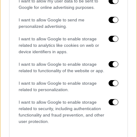
I want to allow my user data to be sent to
σε οινική σκηνή
Google for online advertising purposes.
Μια πρώτη γνωριμία με τα κρασιά του
I want to allow Google to send me
δημοφιλή Βρετανού καλλιτέχνη που στο
personalized advertising.
κτήμα του στην Τοσκάνη παίζει... στο ρυθμό
των τοπικών ποικιλιών
I want to allow Google to enable storage
related to analytics like cookies on web or
device identifiers in apps.
I want to allow Google to enable storage
related to functionality of the website or app.
I want to allow Google to enable storage
related to personalization.
I want to allow Google to enable storage
related to security, including authentication
functionality and fraud prevention, and other
Lifestyle
|
05.06.2021 17:13
user protection.
Ο Sting και η σύζυγός του σε