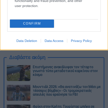
functionality and fraud prevention, and other
user protection.
CONFIRM
καταχώρηση
Data Deletion
Data Access
Privacy Policy
Διαβάστε ακόμη
Επιστήμονες ανακάλυψαν τον τέταρτο
γνωστό τύπο μεταδοτικού καρκίνου στον
κόσμο
Μουντιάλ 2026: «Θα ανατινάξω τον Μέσι με
τέσσερις βόμβες» - Οι τρομοκρατικές
απειλές που ερεύνησε το FBI
Φρίκη στην Κρήτη: Τουρίστας μπήκε σε