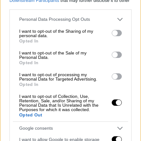
Downstream Participants
that may further disclose it to other
παραμείνουν κλειστά λόγω, κυρίως, των
third parties.
εκτεταμένων πλημμυρών σε δρόμους και
Please note that this website/app uses one or more Google
Personal Data Processing Opt Outs
ισόγεια.
services and may gather and store information including but
not limited to your visit or usage behaviour. You may click to
I want to opt-out of the Sharing of my
Στο μεταξύ, στη
Λιγουρία
με πρωτεύουσα τη
personal data.
grant or deny consent to Google and its third-party tags to
Opted In
Γένοβα, εξαιτίας της φουρτουνιασμένης
use your data for below specified purposes in below Google
θάλασσας, που έχει πολύ μεγάλα κύματα, ο
consent section.
I want to opt-out of the Sale of my
Personal Data.
περιφερειάρχης Τζοβάνι Τότι ζήτησε από
Opted In
τους κατοίκους να μην πλησιάζουν στην
ακτή.
I want to opt-out of processing my
Personal Data for Targeted Advertising.
Opted In
🌊 More awful images of the flooding
I want to opt-out of Collection, Use,
in Italy. This is Campi Bisenzio.....
Retention, Sale, and/or Sharing of my
pic.twitter.com/cwPsBDCpm6
Personal Data that Is Unrelated with the
Purposes for which it was collected.
Opted Out
— Volcaholic 🌋 (@volcaholic1)
November 3, 2023
Google consents
I want to allow Google to enable storage