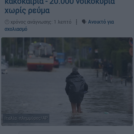
κακοκαιρία - 20.000 νοικοκυριά
χωρίς ρεύμα
🕛 χρόνος ανάγνωσης: 1 λεπτό ┋ 🗣️
Ανοικτό για
σχολιασμό
Ιταλία -πλημμύρες/ΑP