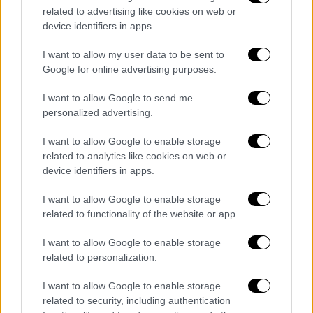
Η
Ένωση Βιομηχάνων της Τοσκάνης,
τέλος,
related to advertising like cookies on web or
σε μια πρώτη εκτίμηση των συνεπειών της
device identifiers in apps.
κακοκαιρίας, υπογραμμίζει ότι προκλήθηκαν
"σοβαρότατες ζημιές στο σύνολο του
I want to allow my user data to be sent to
Google for online advertising purposes.
παραγωγικού ιστού της περιοχής".
I want to allow Google to send me
Horrific scenes of flooding in Italy
personalized advertising.
last night/this
morning....
pic.twitter.com/ZcvFE3la
I want to allow Google to enable storage
related to analytics like cookies on web or
EN
device identifiers in apps.
— Volcaholic 🌋 (@volcaholic1)
I want to allow Google to enable storage
November 3, 2023
related to functionality of the website or app.
I want to allow Google to enable storage
related to personalization.
Τα σχολιά σας δημοσιεύονται άμεσα με δική σας ευθύνη. Το
ΕΘΝΟΣ θα παρεμβαίνει και τα προσβλητικά σχόλια θα
I want to allow Google to enable storage
διαγράφονται
related to security, including authentication