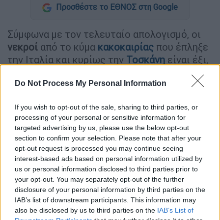
Προσθέστε το ΕΘΝΟΣ στη Google
Σύμφωνα με τον τελευταίο απολογισμό, οι
νεκροί
από το κύμα
κακοκαιρίας
που έπληξε
την Ιταλία και κυρίως την
Τοσκάνη
είναι έξι,
και δύο είναι οι
αγνοούμενοι
.
Do Not Process My Personal Information
Five killed as floods hit Italy's
Tuscany region
If you wish to opt-out of the sale, sharing to third parties, or
processing of your personal or sensitive information for
https://t.co/FoGtFxP1nx
targeted advertising by us, please use the below opt-out
section to confirm your selection. Please note that after your
— Karen Hollowell
opt-out request is processed you may continue seeing
(@KarenHollowel10)
November 3,
interest-based ads based on personal information utilized by
2023
us or personal information disclosed to third parties prior to
your opt-out. You may separately opt-out of the further
Στην κεντρική Ιταλία,
είκοσι χιλιάδες
disclosure of your personal information by third parties on the
IAB’s list of downstream participants. This information may
νοικοκυριά παραμένουν χωρίς
also be disclosed by us to third parties on the
IAB’s List of
ηλεκτροδότηση,
ενώ πολλά σχολεία θα