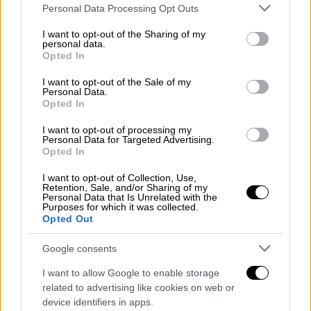
Please note that this website/app uses one or more Google
Personal Data Processing Opt Outs
services and may gather and store information including but
not limited to your visit or usage behaviour. You may click to
I want to opt-out of the Sharing of my
personal data.
grant or deny consent to Google and its third-party tags to
Opted In
use your data for below specified purposes in below Google
consent section.
I want to opt-out of the Sale of my
Personal Data.
Opted In
I want to opt-out of processing my
Personal Data for Targeted Advertising.
Opted In
I want to opt-out of Collection, Use,
Retention, Sale, and/or Sharing of my
Personal Data that Is Unrelated with the
Purposes for which it was collected.
Opted Out
Google consents
I want to allow Google to enable storage
related to advertising like cookies on web or
Food & Drink
|
08.10.2021 07:42
device identifiers in apps.