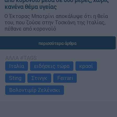
από κορονοϊό μέσα σε δύο μέρες, χωρίς
κανένα θέμα υγείας
Ο Έκτορας Μποτρίνι αποκάλυψε ότι η θεία
του, που ζούσε στην Τοσκάνη της Ιταλίας,
πέθανε από κορονοϊό
περισσότερα άρθρα
ΑΛΛΑ #TAGS
Ιταλία
ειδήσεις τώρα
κρασί
Sting
Στινγκ
Ferrari
Βολοντιμίρ Ζελένσκι