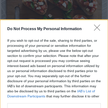
Do Not Process My Personal Information
If you wish to opt-out of the sale, sharing to third parties, or
processing of your personal or sensitive information for
targeted advertising by us, please use the below opt-out
section to confirm your selection. Please note that after your
Food & Drink
|
30.04.2022 08:20
opt-out request is processed you may continue seeing
Φτιάχνουμε μπρουσκέτες – Τρεις
interest-based ads based on personal information utilized by
συνταγές για τα λατρεμένα αντιπάστι
us or personal information disclosed to third parties prior to
your opt-out. You may separately opt-out of the further
Μεσογειακή απλότητα και ιταλικός αέρας!
disclosure of your personal information by third parties on the
Τα ακαταμάχητα ορεκτικά των γειτόνων, που
IAB’s list of downstream participants. This information may
φωνάζουν «Μεσόγειος» και συνοδεύουν
also be disclosed by us to third parties on the
IAB’s List of
άψογα το κρασί μας άλλα και ένα ουζάκι,
Downstream Participants
that may further disclose it to other
third parties.
γίνονται εύκολα στο σπίτι.