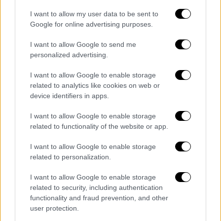
Sting στο ποτήρι: Ο διάσημος ροκ σταρ
I want to allow my user data to be sent to
σε οινική σκηνή
Google for online advertising purposes.
Μια πρώτη γνωριμία με τα κρασιά του
I want to allow Google to send me
δημοφιλή Βρετανού καλλιτέχνη που στο
personalized advertising.
κτήμα του στην Τοσκάνη παίζει... στο ρυθμό
των τοπικών ποικιλιών
I want to allow Google to enable storage
related to analytics like cookies on web or
device identifiers in apps.
I want to allow Google to enable storage
related to functionality of the website or app.
I want to allow Google to enable storage
related to personalization.
I want to allow Google to enable storage
related to security, including authentication
functionality and fraud prevention, and other
Lifestyle
|
05.06.2021 17:13
user protection.
Ο Sting και η σύζυγός του σε