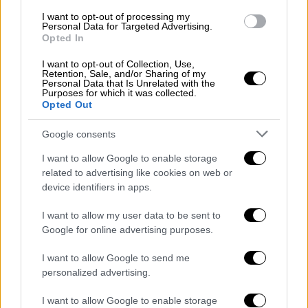
σχεδιαστών Fernando και Humberto
I want to opt-out of processing my
Campana, σε συνεργασία με φοιτητές
Personal Data for Targeted Advertising.
αρχιτεκτονικής από το Πανεπιστήμιο της
Opted In
Θεσσαλίας.
I want to opt-out of Collection, Use,
Retention, Sale, and/or Sharing of my
Personal Data that Is Unrelated with the
info
Φιλελλήνων 16 & Ναυάρχου Νικοδήμου 1,
Purposes for which it was collected.
Opted Out
τηλ. 210 3273170. Βrunch Σάββατο & Κυριακή
12.00 – 17.00, μόνο με κρατήσεις.
Google consents
I want to allow Google to enable storage
related to advertising like cookies on web or
device identifiers in apps.
I want to allow my user data to be sent to
Google for online advertising purposes.
I want to allow Google to send me
personalized advertising.
I want to allow Google to enable storage