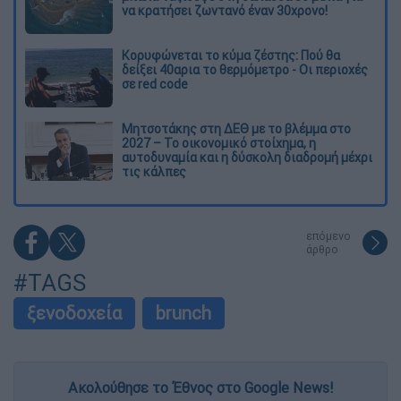
να κρατήσει ζωντανό έναν 30χρονο!
Κορυφώνεται το κύμα ζέστης: Πού θα
δείξει 40αρια το θερμόμετρο - Οι περιοχές
σε red code
Μητσοτάκης στη ΔΕΘ με το βλέμμα στο
2027 – Το οικονομικό στοίχημα, η
αυτοδυναμία και η δύσκολη διαδρομή μέχρι
τις κάλπες
επόμενο
άρθρο
#TAGS
ξενοδοχεία
brunch
Ακολούθησε το Έθνος στο Google News!