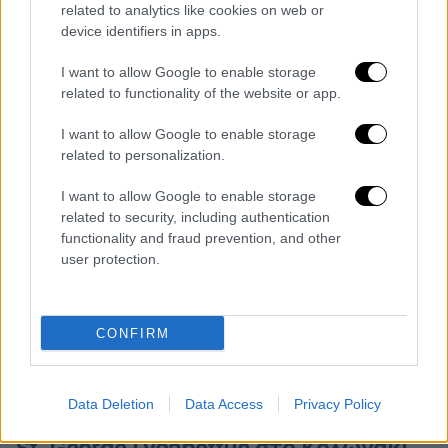
related to analytics like cookies on web or
device identifiers in apps.
I want to allow Google to enable storage
related to functionality of the website or app.
I want to allow Google to enable storage
related to personalization.
I want to allow Google to enable storage
related to security, including authentication
functionality and fraud prevention, and other
user protection.
CONFIRM
_mg_7686.jpg
H βεράντα του La Suite Lounge
Data Deletion
Data Access
Privacy Policy