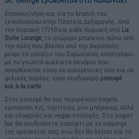
St. George Lycabettus στο Κολωνάκι
Επανεκκίνηση και για το brunch του
ξενοδοχείου στην Πλατεία Δεξαμενής. Από
την Κυριακή 17/10 και κάθε Κυριακή στο
La
Suite Lounge
, το γνώριμο μπαλκόνι πάνω από
την πόλη που βλέπει από την Ακρόπολη
μέχρι το γαλάζιο του Σαρωνικού, επιστρέφει
με το γνωστό ευέλικτο σενάριο που
απευθύνεται τόσο σε οικογένειες όσο και σε
φιλικές παρέες: έναν συνδυασμό
μπουφέ
και à la carte
.
Στον μπουφέ θα σας περιμένουν bagels,
κρουασάν, κις, τορτίγιες, μίνι μπέργκερ, αλλά
και ελαφριές και vegan επιλογές. Στο yogurt
bar θα συνδυάσετε γιαούρτι με τα toppings
της αρεσκείας σας, ενώ δεν θα λείπει και το