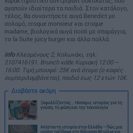
χαρακτηριστικό συντριβάνι σοκολάτας, που
αγαπούν ιδιαίτερα τα παιδιά. Στoν κατάλογο,
τέλος, θα συναντήσετε αυγά Βenedict με
σολομό, croque monsieur και croque
madame, βιολογικά αυγά ποσέ με σπαράγγια,
το la Suite juicy burger και άλλα πολλά.
info
Κλεομένους 2, Κολωνάκι, τηλ:
2107416191. Brunch κάθε Κυριακή 12:00 –
16:00. Tιμή μπουφέ: 25€ ανά άτομο (ο καφές
συμπεριλαμβάνεται), παιδιά έως 12 ετών 10€.
Διαβάστε ακόμη
Ξεφυλλίζοντας... τέσσερις ιστορίες για τη
γνώση, τη φύση και την τεχνολογία
Απίστευτη ιστορία στην Ελλάδα – Πώς μια
μπάλα ταξίδεψε στη θάλασσα 80 μίλια για