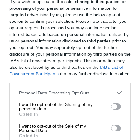
If you wish to opt-out of the sale, sharing to third parties, or
βρείτε χειροποίητα αρτοσκευάσματα
processing of your personal or sensitive information for
και viennoiseries
,
αυγά Benedict, καγιανά με
targeted advertising by us, please use the below opt-out
section to confirm your selection. Please note that after your
σύγκλινο και φέτα Καλαβρύτων, τηγανητά
opt-out request is processed you may continue seeing
αυτά με στακοβούτυρο, μπέργκερ, pancakes,
interest-based ads based on personal information utilized by
donuts με σάλτσα ζεστής σοκολάτας και
us or personal information disclosed to third parties prior to
πολλά ακόμη, τα οποία μπορείτε να
your opt-out. You may separately opt-out of the further
disclosure of your personal information by third parties on the
συνοδεύσετε με καφέ, φρέσκους χυμούς και
IAB’s list of downstream participants. This information may
Bloody Mary σε διαφορετικές εκδοχές.
also be disclosed by us to third parties on the
IAB’s List of
Downstream Participants
that may further disclose it to other
Μια που το brunch σερβίρεται σε δύο
third parties.
χώρους, έχετε να επιλέξετε ανάμεσα στο
Please note that this website/app uses one or more Google
New Art Lounge
, που από τα παράθυρα και το
Personal Data Processing Opt Outs
services and may gather and store information including but
μπαλκόνι του βλέπει το λόφο του
not limited to your visit or usage behaviour. You may click to
I want to opt-out of the Sharing of my
Λυκαβηττού και την πόλη από τα ψηλά και
personal data.
grant or deny consent to Google and its third-party tags to
Opted In
την καλαίσθητη σάλα του
New Taste
στο
use your data for below specified purposes in below Google
consent section.
ισόγειο, που έχει διακοσμήσει το
I want to opt-out of the Sale of my
Personal Data.
βραβευμένο δίδυμο Βραζιλιάνων
Opted In