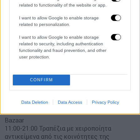
Κυριακή
related to functionality of the website or app.
Εργαστήρια
I want to allow Google to enable storage
related to personalization.
10.00 -12.00 Δραστηριότητες και ιστορίες
για παιδιά προσχολικής ηλικίας από το
I want to allow Google to enable storage
Baytna Hub
related to security, including authentication
11.00 -12.30 Διαδραστική ανάγνωση και
functionality and fraud prevention, and other
user protection.
δραματοποίηση παιδικού παραμυθιού για το
δικαίωμα της ταυτότητας, της ελευθερίας
της γνώμης και της έκφρασης για παιδιά 5-8
CONFIRM
χρόνων από το We need books
17:00-18:00 Εργαστήριο για παιδιά και
μεγάλους "Πλέκω με τα δάχτυλα" Click
Data Deletion
Data Access
Privacy Policy
Ngwere από Ζιμπάμπουε
Bazaar
11:00-21:00 Τραπέζια με χειροποίητα
αντικείμενα από τις κοινότητες της