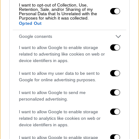
Αλβανίας, Ουκρανίας, Αιθιοπίας, Σουδάν,
I want to opt-out of Collection, Use,
Retention, Sale, and/or Sharing of my
Νοτίου Αφρικής, Αφγανιστάν, Αιγύπτου,
Personal Data that Is Unrelated with the
Purposes for which it was collected.
Σενεγάλης, Πακιστάν, Κονγκό και Γεωργίας
Opted Out
Γεύσεις
13:00-21:00 Τραπέζια με γεύσεις, ποτά και
Google consents
καφέ από τις κοινότητες της Αλβανίας,
I want to allow Google to enable storage
Ουκρανίας, Αιθιοπίας, Αιγύπτου, Σουδάν,
related to advertising like cookies on web or
Αφγανιστάν, Σενεγάλη, Κονγκό, Νιγηρία και
device identifiers in apps.
Γεωργίας
I want to allow my user data to be sent to
Google for online advertising purposes.
Μουσική και χορός
18:30-19:00 Παραδοσιακός Αιθιοπικός χορός
I want to allow Google to send me
από την Ένωση Αιθιόπων Εργαζομένων
personalized advertising.
19:00-19:45 Εργαστήρι χορού από Δυτική
I want to allow Google to enable storage
Αφρική με τον Dauda Conte από την
related to analytics like cookies on web or
κοινότητα Σιέρα Λεόνε και το συγκρότημα
device identifiers in apps.
Sembe
I want to allow Google to enable storage