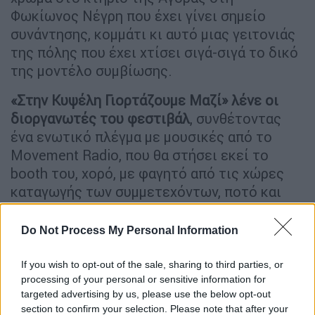
Φωκίωνος Νέγρη που έχει γίνει σημείο
συνάντησης, κομμάτι κι αυτό μιας γειτονιάς
της πόλης που έχει χτίσει σιγά-σιγά το δικό
της μοντέλο συμβίωσης.
«Στην Κυψέλη Γιορτάζουμε Μαζί» λένε οι
διοργανωτές του φεστιβάλ
, συνθέτοντας
ένα ενωτικό πλέγμα με μουσικές από το
Movement Radio, που θα στήσει εκεί το
booth του, χορό, με φαγητό από τις χώρες
καταγωγής των συμμετεχόντων, ποτό και
καφέ, διαδραστικές αφηγήσεις για παιδιά
προσχολικής και σχολικής ηλικίας και
Do Not Process My Personal Information
πολλές ακόμη δράσεις. Η είσοδος είναι
ελεύθερη. Για να εισέλθετε στο χώρο, όπου
If you wish to opt-out of the sale, sharing to third parties, or
processing of your personal or sensitive information for
θα τηρούνται όλα τα μέτρα προστασίας που
targeted advertising by us, please use the below opt-out
ορίζει ο ΕΟΔΥ, θα πρέπει να διαθέτετε
section to confirm your selection. Please note that after your