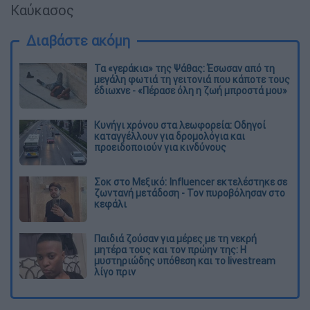
Καύκασος
Διαβάστε ακόμη
Τα «γεράκια» της Ψάθας: Έσωσαν από τη
μεγάλη φωτιά τη γειτονιά που κάποτε τους
έδιωχνε - «Πέρασε όλη η ζωή μπροστά μου»
Κυνήγι χρόνου στα λεωφορεία: Οδηγοί
καταγγέλλουν για δρομολόγια και
προειδοποιούν για κινδύνους
Σοκ στο Μεξικό: Influencer εκτελέστηκε σε
ζωντανή μετάδοση - Τον πυροβόλησαν στο
κεφάλι
Παιδιά ζούσαν για μέρες με τη νεκρή
μητέρα τους και τον πρώην της: Η
μυστηριώδης υπόθεση και το livestream
λίγο πριν