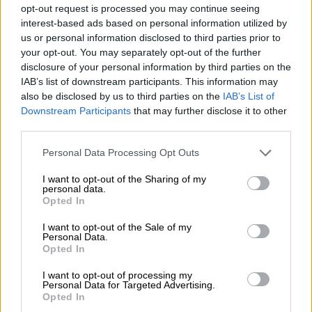
πιστοποιητικό εμβολιασμού ή νόσησης.
opt-out request is processed you may continue seeing
interest-based ads based on personal information utilized by
Το πρόγραμμα του φεστιβάλ
us or personal information disclosed to third parties prior to
your opt-out. You may separately opt-out of the further
Σάββατο
disclosure of your personal information by third parties on the
IAB’s list of downstream participants. This information may
Εργαστήρια
also be disclosed by us to third parties on the
IAB’s List of
11:00-12:00 Εργαστήρι για παιδιά:
Downstream Participants
that may further disclose it to other
third parties.
Χριστουγεννιάτικα Στολίδια από την
Ουκρανία
Please note that this website/app uses one or more Google
Personal Data Processing Opt Outs
11:00-13:00 Face painting και ζωγραφική
services and may gather and store information including but
not limited to your visit or usage behaviour. You may click to
I want to opt-out of the Sharing of my
19:00-19:45 Εργαστήρι χορού από Δυτική
personal data.
grant or deny consent to Google and its third-party tags to
Αφρική με τον Dauda Conte από την
Opted In
use your data for below specified purposes in below Google
κοινότητα της Σιέρα Λεόνε και το
consent section.
I want to opt-out of the Sale of my
συγκρότημα Sembe
Personal Data.
Opted In
Bazaar
I want to opt-out of processing my
11:00-21:00 Τραπέζια με χειροποίητα
Personal Data for Targeted Advertising.
Opted In
αντικείμενα από τις κοινότητες της