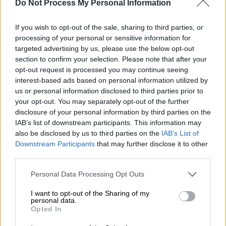
Do Not Process My Personal Information
If you wish to opt-out of the sale, sharing to third parties, or
processing of your personal or sensitive information for
targeted advertising by us, please use the below opt-out
section to confirm your selection. Please note that after your
opt-out request is processed you may continue seeing
interest-based ads based on personal information utilized by
us or personal information disclosed to third parties prior to
your opt-out. You may separately opt-out of the further
disclosure of your personal information by third parties on the
IAB’s list of downstream participants. This information may
also be disclosed by us to third parties on the
IAB’s List of
Downstream Participants
that may further disclose it to other
Ιστορία
|
03.05.2026 07:55
third parties.
Μια απίθανη ιστορία του Β’ Παγκοσμίου
Please note that this website/app uses one or more Google
Personal Data Processing Opt Outs
Πολέμου: Πώς η δύναμη της μουσικής
services and may gather and store information including but
λύγισε έναν ελεύθερο σκοπευτή που
not limited to your visit or usage behaviour. You may click to
I want to opt-out of the Sharing of my
personal data.
ήταν έτοιμος να σκοτώσει
grant or deny consent to Google and its third-party tags to
Opted In
use your data for below specified purposes in below Google
Όταν η μουσική αποδεικνύεται πιο δυνατή
consent section.