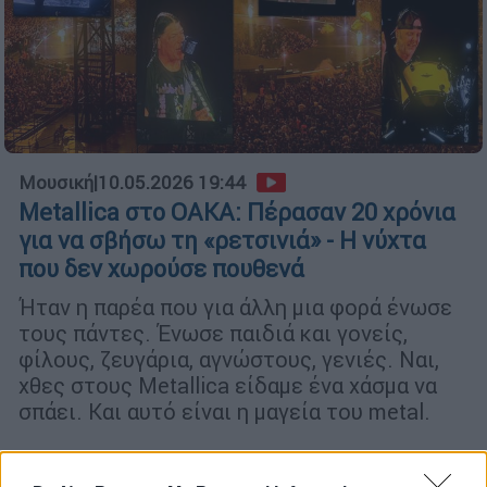
Μουσική
|
10.05.2026 19:44
Metallica στο ΟΑΚΑ: Πέρασαν 20 χρόνια
για να σβήσω τη «ρετσινιά» - Η νύχτα
που δεν χωρούσε πουθενά
Ήταν η παρέα που για άλλη μια φορά ένωσε
τους πάντες. Ένωσε παιδιά και γονείς,
φίλους, ζευγάρια, αγνώστους, γενιές. Ναι,
χθες στους Metallica είδαμε ένα χάσμα να
σπάει. Και αυτό είναι η μαγεία του metal.