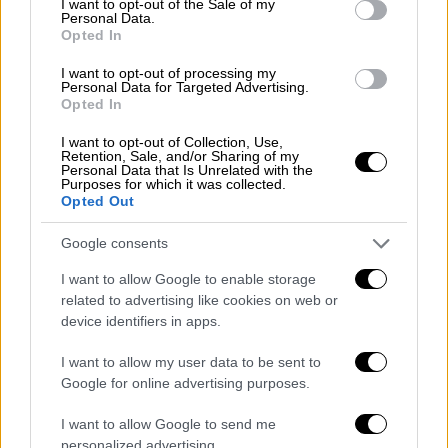
I want to opt-out of the Sale of my
από ένα τουφέκι.
Personal Data.
Opted In
I want to opt-out of processing my
Personal Data for Targeted Advertising.
Opted In
I want to opt-out of Collection, Use,
Retention, Sale, and/or Sharing of my
Personal Data that Is Unrelated with the
Purposes for which it was collected.
Opted Out
Google consents
I want to allow Google to enable storage
related to advertising like cookies on web or
device identifiers in apps.
I want to allow my user data to be sent to
Ελλάδα
|
22.04.2026 08:01
Google for online advertising purposes.
Θεσσαλονίκη: Ο δήμος «παίρνει πίσω» το
I want to allow Google to send me
πρόστιμο των 300 ευρώ στους Yilturum -
personalized advertising.