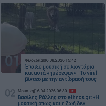
01
Φιλοζωία
|
06.08.2026 15:42
Έπαιξε μουσική σε λιοντάρια
και αυτά «ημέρεψαν» - Το viral
βίντεο με την αντίδρασή τους
02
Μουσική
|
16.04.2026 06:30
Βασίλης Ράλλης στο ethnos.gr: «Η
μουσική όπως και η ζωή δεν