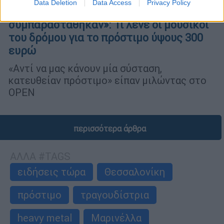
Data Deletion
Data Access
Privacy Policy
«Απειλούσαν όσους μας
συμπαραστάθηκαν»: Τι λένε οι μουσικοί
του δρόμου για το πρόστιμο ύψους 300
ευρώ
«Αντί να μας κάνουν μία σύσταση,
κατευθείαν πρόστιμο» είπαν μιλώντας στο
OPEN
περισσότερα άρθρα
ΑΛΛΑ #TAGS
ειδήσεις τώρα
Θεσσαλονίκη
πρόστιμο
τραγουδίστρια
heavy metal
Μαρινέλλα