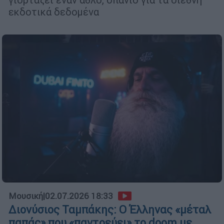
εκδοτικά δεδομένα
Μουσική
|
02.07.2026 18:33
Διονύσιος Ταμπάκης: Ο Έλληνας «μέταλ
παπάς» που «παντρεύει» το doom με