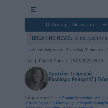
Πολιτική
Οικονομία
Ελ
α - Κατηγορείται και για την εκτέλεση Ζαμπούν
BREAKING NEWS:
δημοφιλές τώρα:
Ζάκυνθος: Τι απαντά η 
┋
Food & Drink
┋
23.08.2023 08:20
Χριστίνα Τσαμουρά
Ελεύθερο Ρεπορτάζ | Γεύση
Ενότητες στο άρθρο:
📌 Στούπα Μεσσηνίας
📌 Καρυ
📌 Άγιος Δημήτριος Μεσσηνίας
📌 Κιτριές Μεσσηνία