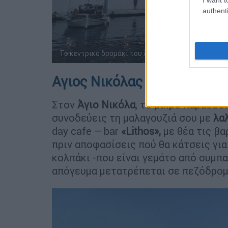
authenti
Το κεντρικό δρομάκι του Άγιου Νικόλα είναι γεμάτ
Αγιος Νικόλας Μεσσηνίας
Στον
Άγιο Νικόλα
, το μικρό παραδοσ
συνοδεύεις τη μαλαγουζιά σου με
λα
day cafe – bar
«
Lithos»,
με θέα τις βα
πριν αποφασίσεις πού θα κάτσεις γι
κολπάκι -που είναι γεμάτο από συμπαθ
απόγευμα μετατρέπεται σε πεζόδρομ