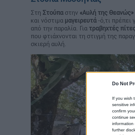
Στη
Στούπα
στην
«Αυλή της Θεανώς»
και νόστιμα
μαγειρευτά
-ό,τι πρέπει 
από την παραλία. Για
τραβηχτές πίτε
που φτιάχνονται τη στιγμή της παρα
σκιερή αυλή.
Do Not Pr
If you wish 
sensitive in
confirm you
continue se
information 
further disc