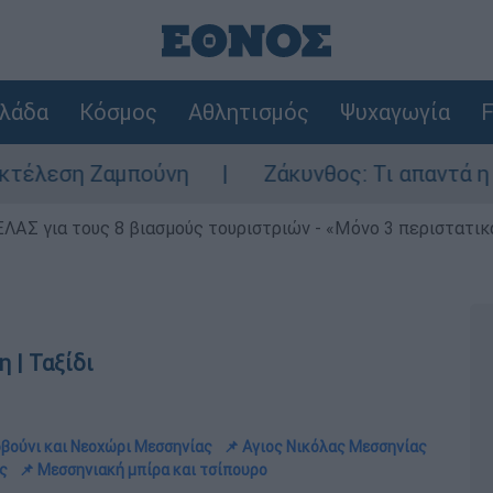
λάδα
Κόσμος
Αθλητισμός
Ψυχαγωγία
F
η
Ζάκυνθος: Τι απαντά η ΕΛΑΣ για τους 8 
ΕΛΑΣ για τους 8 βιασμούς τουριστριών - «Μόνο 3 περιστατικ
 | Ταξίδι
οβούνι και Νεοχώρι Μεσσηνίας
📌 Αγιος Νικόλας Μεσσηνίας
ς
📌 Μεσσηνιακή μπίρα και τσίπουρο