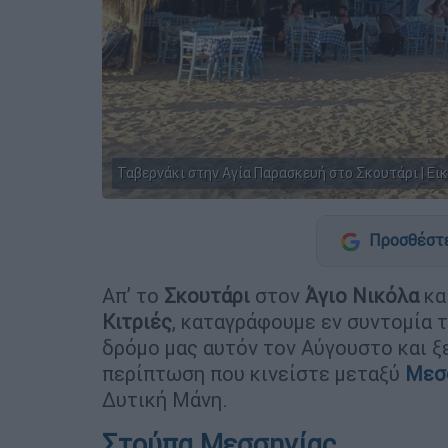
Ταβερνάκι στην Αγία Παρασκευή στο Σκουτάρι | Ει
Προσθέστε
Απ’ το
Σκουτάρι
στον
Άγιο Νικόλα
κα
Κιτριές
, καταγράφουμε εν συντομία 
δρόμο μας αυτόν τον Αύγουστο και ξε
περίπτωση που κινείστε μεταξύ
Μεσ
Δυτική Μάνη.
Στούπα Μεσσηνίας