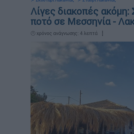
📌 Σκουτάρι Λακωνίας
📌 Σταυρί Λακωνίας
Λίγες διακοπές ακόμη: 
ποτό σε Μεσσηνία - Λα
🕛 χρόνος ανάγνωσης: 4 λεπτά ┋