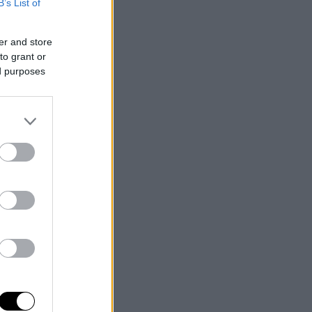
B’s List of
er and store
to grant or
ed purposes