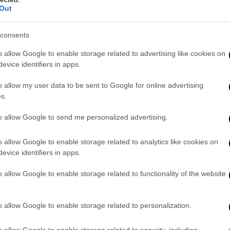
ή μπίρα καθ’ όλη τη διάρκεια της ημέρας,
Out
 μετά αλλά η ψησταριά παίρνει μπροστά από
έπετε τον ορίζοντα να βάφεται τα χρώματα
consents
o allow Google to enable storage related to advertising like cookies on
evice identifiers in apps.
o allow my user data to be sent to Google for online advertising
s.
to allow Google to send me personalized advertising.
o allow Google to enable storage related to analytics like cookies on
evice identifiers in apps.
o allow Google to enable storage related to functionality of the website
o allow Google to enable storage related to personalization.
o allow Google to enable storage related to security, including