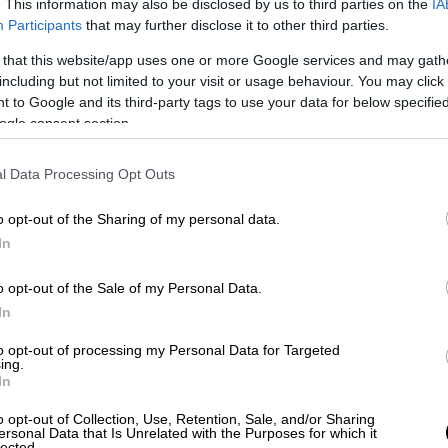
. This information may also be disclosed by us to third parties on the
IA
Participants
that may further disclose it to other third parties.
 that this website/app uses one or more Google services and may gath
including but not limited to your visit or usage behaviour. You may click 
 to Google and its third-party tags to use your data for below specifi
ogle consent section.
εσσηνίας
νόπουλο
κάτω από δυο τεράστια πλατάνια
l Data Processing Opt Outs
10 στο
Καρυοβούνι
(10 χλμ περίπου από τη
o opt-out of the Sharing of my personal data.
. Πρόκειται για χωριό χτισμένο
In
ματίζουν ρέμα και χαράδρα, που το
ηνίας». Σε εσωτερικό κομμάτι της παλιάς
o opt-out of the Sale of my Personal Data.
ου
παλιού ελαιοτριβείου
με τον κόθρο και
In
ολοκυθοκεφτέδες
(φουλ στο λαχανικό με
to opt-out of processing my Personal Data for Targeted
φανταστική θέα
από ψηλά σε Ρίγκλια,
ing.
In
πο στο πλάτωμα που κάνει η ταβέρνα
ή Νιχώρι) στα 3 χιλιόμετρα από τη
o opt-out of Collection, Use, Retention, Sale, and/or Sharing
ersonal Data that Is Unrelated with the Purposes for which it
υ Kαλαμάτα – Aρεόπολη στο ύψος της
lected.