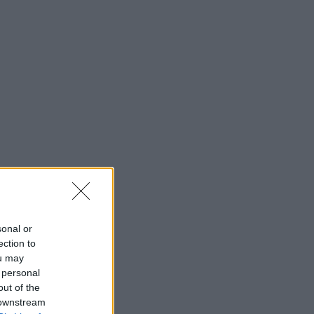
sonal or
ection to
ou may
 personal
out of the
 downstream