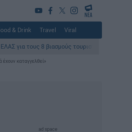
ood & Drink
Travel
Viral
βιασμούς τουριστριών - «Μόνο 3 περιστατικά έχ
ά έχουν καταγγελθεί»