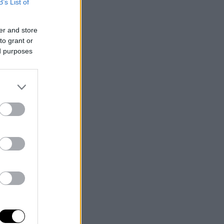
B’s List of
er and store
to grant or
ed purposes