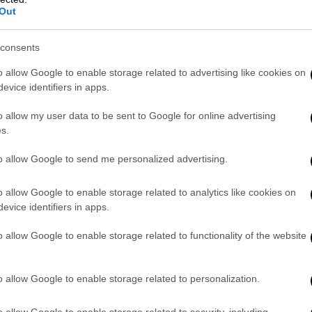
Out
consents
o allow Google to enable storage related to advertising like cookies on
evice identifiers in apps.
o allow my user data to be sent to Google for online advertising
s.
to allow Google to send me personalized advertising.
o allow Google to enable storage related to analytics like cookies on
evice identifiers in apps.
γαλακτομπούρεκο
o allow Google to enable storage related to functionality of the website
ένο με λεμόνι ή πορτοκάλι και πλούσια
 αυτό γλυκό ταψιού έχει αμέτρητους
o allow Google to enable storage related to personalization.
ατώντας εδώ
ή
εδώ.
o allow Google to enable storage related to security, including