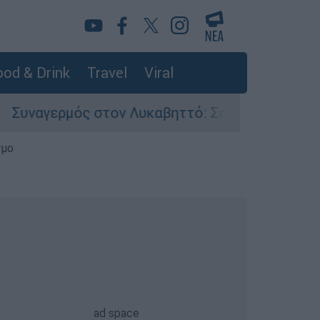
od & Drink
Travel
Viral
ον Λυκαβηττό: Σορός σε προχωρημένη σήψη εντ
σμο