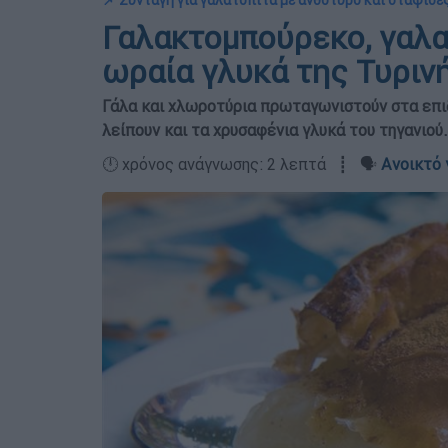
📌 Συνταγή για γαλατόπιτα με ανθότυρο και σταφίδε
Γαλακτομπούρεκο, γαλα
ωραία γλυκά της Τυριν
Γάλα και χλωροτύρια πρωταγωνιστούν στα επι
λείπουν και τα χρυσαφένια γλυκά του τηγανιού.
🕛 χρόνος ανάγνωσης: 2 λεπτά ┋ 🗣️
Ανοικτό 