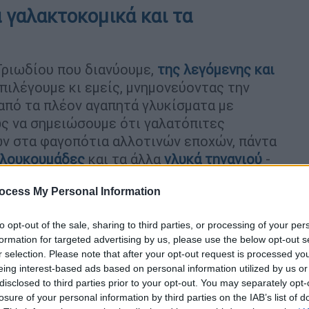
 γαλακτοκομικά και τα
Τριωδίου που διανύουμε,
της λεγόμενης και
πιλέγουμε κι εμείς, μνημονεύοντας την
 από τα πλέον αγαπητά γλυκίσματα με
ως να σημειώσουμε ότι γαλατόπιτες
ών στα φαγοπότια αλλοτινών εποχών, πάντα
λουκουμάδες
και τα άλλα
γλυκά τηγανιού
-
ocess My Personal Information
ως ένας συνδυασμός από γάλα
υγών, βουτύρου
και συχνά κάποιου
to opt-out of the sale, sharing to third parties, or processing of your per
ι
ή
μαστίχα
. Κάποιες φορές το
μανούρι,
η
formation for targeted advertising by us, please use the below opt-out s
r selection. Please note that after your opt-out request is processed y
τυρο
αναλάμβαναν να πλουτίσουν περαιτέρω
eing interest-based ads based on personal information utilized by us or
disclosed to third parties prior to your opt-out. You may separately opt-
losure of your personal information by third parties on the IAB’s list of