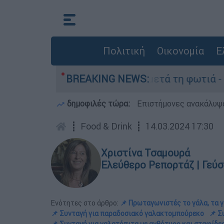
Πολιτική
Οικονομία
Ε
 Πόρτο Γερμανό μετά τη φωτιά - Αγώνας για απο
BREAKING NEWS:
δημοφιλές τώρα:
Επιστήμονες ανακάλυψα
┋
Food & Drink
┋
14.03.2024 17:30
Χριστίνα Τσαμουρά
Ελεύθερο Ρεπορτάζ | Γεύση
Ενότητες στο άρθρο:
📌 Πρωταγωνιστές το γάλα, τα 
📌 Συνταγή για παραδοσιακό γαλακτομπούρεκο
📌 Σ