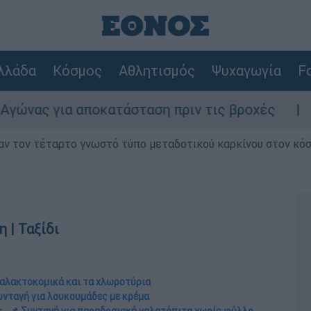
λλάδα
Κόσμος
Αθλητισμός
Ψυχαγωγία
Fo
κατάσταση πριν τις βροχές
Συναγερμός στ
ν τον τέταρτο γνωστό τύπο μεταδοτικού καρκίνου στον κό
 | Ταξίδι
γαλακτοκομικά και τα χλωροτύρια
υνταγή για λουκουμάδες με κρέμα