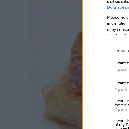
participants
Downstream 
Please note
information 
deny consent
in below Go
Persona
I want t
Opted 
I want t
Opted 
I want 
Advertis
Opted 
I want t
of my P
was col