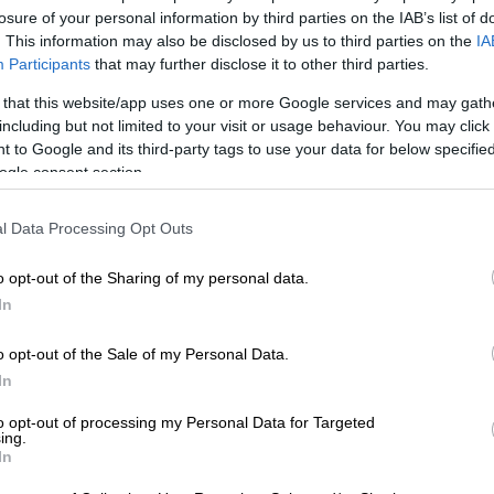
losure of your personal information by third parties on the IAB’s list of
. This information may also be disclosed by us to third parties on the
IA
ινάρες
Participants
that may further disclose it to other third parties.
 that this website/app uses one or more Google services and may gath
έφετε και το αφαιρείτε τραβώντας μαζί και
including but not limited to your visit or usage behaviour. You may click 
 to Google and its third-party tags to use your data for below specifi
ogle consent section.
ικά σκληρά φύλλα και κόβετε μια ροδέλα
οιου πάχους ώστε να φανεί το λευκό
l Data Processing Opt Outs
θε σε βάθος 2-3 εκ. για να απομονώσετε
o opt-out of the Sharing of my personal data.
In
ωτερικές ίνες για να σχηματίσετε τις
o opt-out of the Sale of my Personal Data.
In
ζουν εύκολα…
to opt-out of processing my Personal Data for Targeted
ing.
νι και ρίχνετε τις καθαρισμένες αγκινάρες
In
ιπες ή εκτελείτε άλλα στάδια της συνταγής.