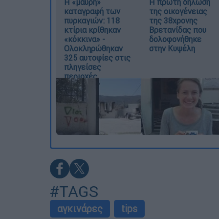
Η «μαύρη»
Η πρώτη δήλωση
καταγραφή των
της οικογένειας
πυρκαγιών: 118
της 38χρονης
κτίρια κρίθηκαν
Βρετανίδας που
«κόκκινα» -
δολοφονήθηκε
Ολοκληρώθηκαν
στην Κυψέλη
325 αυτοψίες στις
πληγείσες
περιοχές
#TAGS
αγκινάρες
tips