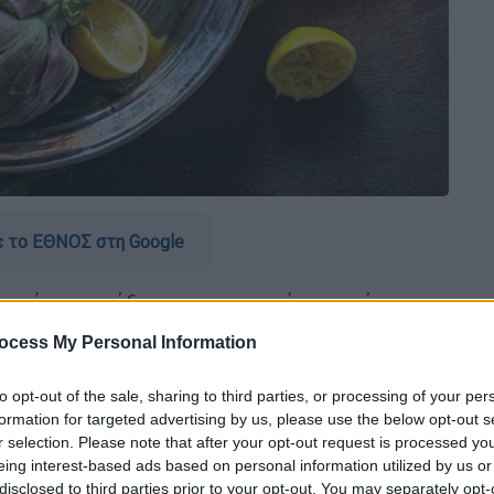
 το ΕΘΝΟΣ στη Google
ς γίνονται έξοχα μαγειρευτά -οι φρέσκες
ροτιμήσετε, όσο διαρκεί η εποχή τους,
ocess My Personal Information
to opt-out of the sale, sharing to third parties, or processing of your per
formation for targeted advertising by us, please use the below opt-out s
r selection. Please note that after your opt-out request is processed y
ες απ’ όσες προβλέπει η συνταγή σας, αν
eing interest-based ads based on personal information utilized by us or
ές. Έχετε αρκετές απώλειες στο
disclosed to third parties prior to your opt-out. You may separately opt-