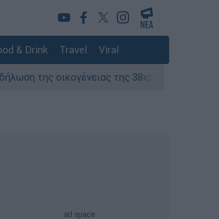
od & Drink
Travel
Viral
 οικογένειας της 38χρονης Βρετανίδας που δο