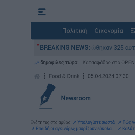
Πολιτική
Οικονομία
Ε
ν «κόκκινα» - Ολοκληρώθηκαν 325 αυτοψίες στις
BREAKING NEWS:
δημοφιλές τώρα:
Κατσαφάδος στο OPEN: 
┋
Food & Drink
┋
05.04.2024 07:30
Newsroom
Ενότητες στο άρθρο:
📌 Υπολογίστε σωστά
📌 Πώς ν
📌 Επειδή οι αγκινάρες μαυρίζουν εύκολα…
📌 Καλύτ