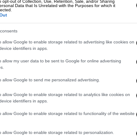
o opt-out of Collection, Use, Retention, Sale, and/or Sharing
ersonal Data that Is Unrelated with the Purposes for which it
άρισμα
lected.
Out
υν τα χέρια και νύχια με χρώμα που δεν
consents
ε προστατευτικά γάντια όσο τις
o allow Google to enable storage related to advertising like cookies on
evice identifiers in apps.
o allow my user data to be sent to Google for online advertising
s.
to allow Google to send me personalized advertising.
o allow Google to enable storage related to analytics like cookies on
evice identifiers in apps.
o allow Google to enable storage related to functionality of the website
o allow Google to enable storage related to personalization.