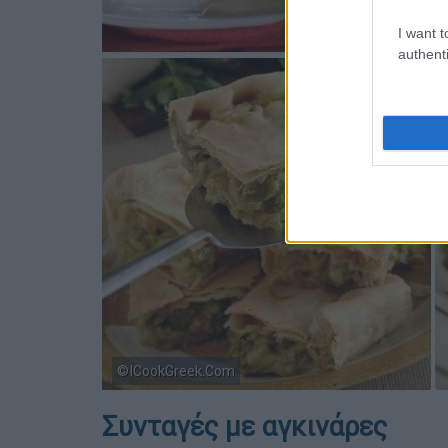
I want t
authenti
©ICookGreek.Com
Συνταγές με αγκινάρες