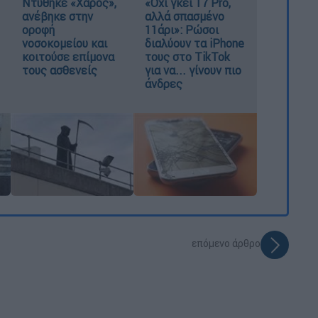
Ντύθηκε «Χάρος»,
«Όχι γκέι 17 Pro,
ανέβηκε στην
αλλά σπασμένο
οροφή
11άρι»: Ρώσοι
νοσοκομείου και
διαλύουν τα iPhone
κοιτούσε επίμονα
τους στο TikTok
τους ασθενείς
για να... γίνουν πιο
άνδρες
επόμενο άρθρο