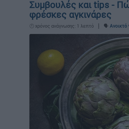
Συμβουλές και tips - Π
φρέσκες αγκινάρες
🕛 χρόνος ανάγνωσης: 1 λεπτό ┋ 🗣️
Ανοικτό 