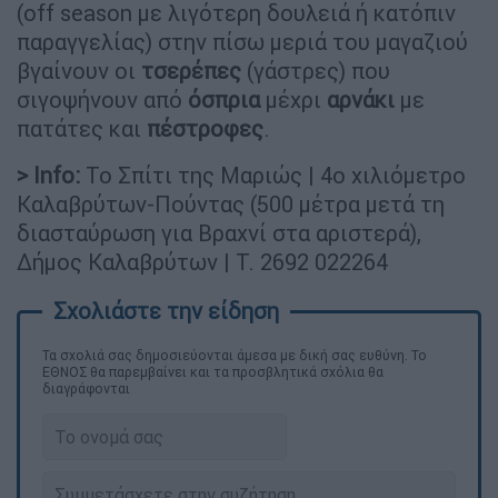
(off season με λιγότερη δουλειά ή κατόπιν
παραγγελίας) στην πίσω μεριά του μαγαζιού
βγαίνουν οι
τσερέπες
(γάστρες) που
σιγοψήνουν από
όσπρια
μέχρι
αρνάκι
με
πατάτες και
πέστροφες
.
> Info:
Το Σπίτι της Μαριώς | 4ο χιλιόμετρο
Καλαβρύτων-Πούντας (500 μέτρα μετά τη
διασταύρωση για Βραχνί στα αριστερά),
Δήμος Καλαβρύτων | Τ. 2692 022264
Τα σχολιά σας δημοσιεύονται άμεσα με δική σας ευθύνη. Το
ΕΘΝΟΣ θα παρεμβαίνει και τα προσβλητικά σχόλια θα
διαγράφονται