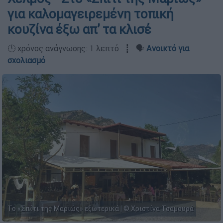
για καλομαγειρεμένη τοπική
κουζίνα έξω απ’ τα κλισέ
🕛 χρόνος ανάγνωσης: 1 λεπτό ┋ 🗣️
Ανοικτό για
σχολιασμό
Το «Σπίτι της Μαριώς» εξωτερικά | © Χριστίνα Τσαμουρά