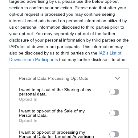
targeted advertising by us, please use the below opt-out
Σπήλαιο. Είναι επάνω στο δρόμο, σε σημείο
section to confirm your selection. Please note that after your
απολύτως εξοχικό, ευχάριστο και έξω και
opt-out request is processed you may continue seeing
μέσα.
interest-based ads based on personal information utilized by
us or personal information disclosed to third parties prior to
your opt-out. You may separately opt-out of the further
disclosure of your personal information by third parties on the
IAB’s list of downstream participants. This information may
also be disclosed by us to third parties on the
IAB’s List of
Downstream Participants
that may further disclose it to other
third parties.
Please note that this website/app uses one or more Google
Personal Data Processing Opt Outs
services and may gather and store information including but
not limited to your visit or usage behaviour. You may click to
I want to opt-out of the Sharing of my
personal data.
grant or deny consent to Google and its third-party tags to
Opted In
use your data for below specified purposes in below Google
consent section.
I want to opt-out of the Sale of my
Personal Data.
Opted In
I want to opt-out of processing my
Personal Data for Targeted Advertising.