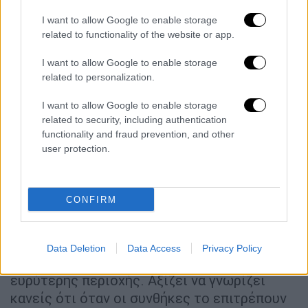
παραδοσιακό στιφάδο | © Χριστίνα Τσαμουρά
I want to allow Google to enable storage
related to functionality of the website or app.
Καλοκαίρι, ανήμερα του Αγίου Πνεύματος
I want to allow Google to enable storage
βρήκαμε εδώ, ωραιότατα μες στην απλότητά
related to personalization.
τους και το καλομαγείρεμά τους πιάτα
όπως
φασόλια κερτεζίτικα με τα μάραθα
,
I want to allow Google to enable storage
καρότα και φρέσκο κρεμμυδάκι,
βλίτα
related to security, including authentication
functionality and fraud prevention, and other
τσιγαριαστά με ντομάτα και φέτα
user protection.
Καλαβρύτων
, αλλά και
φανταστικό
κοντοσούβλι
με τέλειο τραγανό
πατατάκι-τσιπς,
αγριόχοιρο με οξύμελο και
CONFIRM
φακές
ή
στιφάδο.
Η λίστα κρασιών,
διαλεγμένη με αγάπη για τα ντόπια αμπέλια,
περιλαμβάνει τουλάχιστον
80 τοπικές
Data Deletion
Data Access
Privacy Policy
ετικέτες
από περίπου
12 οινοποιεία
της
ευρύτερης περιοχής. Αξίζει να γνωρίζει
κανείς ότι όταν οι συνθήκες το επιτρέπουν