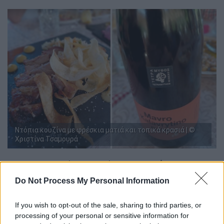
Ντόπια κουζίνα με φρέσκια ματιά και τοπικά κρασιά | ©
Χριστίνα Τσαμουρά
Το ξεχωριστό εστιατόριο του
Γιώργου
Μανίκα
και της
Μαρίας (Μαριώς)
Do Not Process My Personal Information
Ανδριοπούλου
θα το βρεις στο δρόμο
Καλαβρύτων-Πούντας
4-5 χιλιόμετρα μετά
If you wish to opt-out of the sale, sharing to third parties, or
τα Καλάβρυτα και άλλα τόσα πριν το Μέγα
processing of your personal or sensitive information for