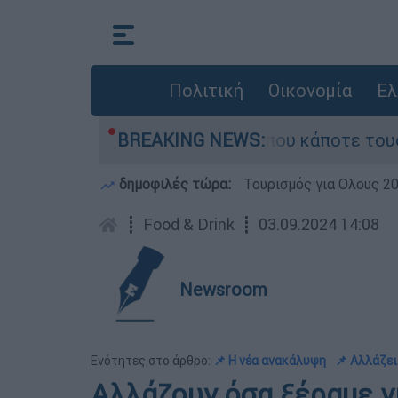
Πολιτική
Οικονομία
Ελ
η φωτιά τη γειτονιά που κάποτε τους έδιωχνε -
BREAKING NEWS:
δημοφιλές τώρα:
Τουρισμός για Ολους 2
┋
Food & Drink
┋
03.09.2024 14:08
Newsroom
Ενότητες στο άρθρο:
📌 Η νέα ανακάλυψη
📌 Αλλάζει
Αλλάζουν όσα ξέραμε γ