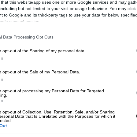
 «πολύ φρουτώδη, λίγο σαν ανανά».
 that this website/app uses one or more Google services and may gath
including but not limited to your visit or usage behaviour. You may click 
% ζάχαρη, αποστάζεται για να σχηματιστεί
 to Google and its third-party tags to use your data for below specifi
δυάζεται με τον πολτό και στη συνέχεια,
ogle consent section.
 επίπεδα,
αναμιγνύεται με τον αποξηραμένο
στεί ένα πολύ γλυκό τζελ κακάο.
l Data Processing Opt Outs
κους κακάο
για την
παρασκευή σοκολάτας
,
o opt-out of the Sharing of my personal data.
ένη ζάχαρη
.
In
o opt-out of the Sale of my Personal Data.
In
 ως την τελευταία σε μια
μακρά σειρά
to opt-out of processing my Personal Data for Targeted
ραγωγούς σοκολάτας
.
ing.
In
 διατηρήσετε την κατηγορία των προϊόντων
o opt-out of Collection, Use, Retention, Sale, and/or Sharing
θα φτιάχνετε απλώς μέτρια σοκολάτα».
ersonal Data that Is Unrelated with the Purposes for which it
lected.
Out
 του με την KOA, μια
ελβετική νεοφυή
σιμη καλλιέργεια κακάο
. Ο συνιδρυτής της,