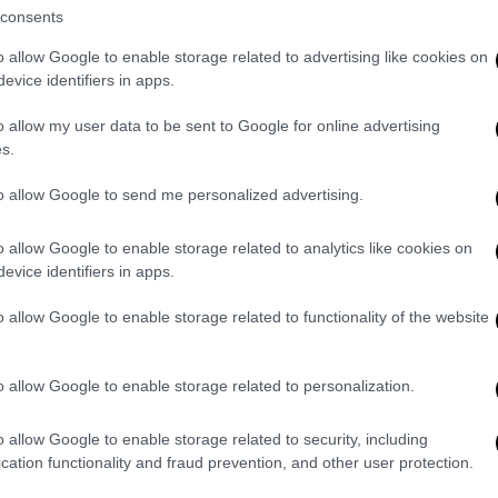
consents
 ολόκληρου του καρπού του κακάο
θα
βλήματα της βιομηχανίας κακάο, από την
o allow Google to enable storage related to advertising like cookies on
ο μέχρι την ενδημική φτώχεια μεταξύ των
evice identifiers in apps.
o allow my user data to be sent to Google for online advertising
s.
ίρνει πόσο από την τούρτα,
κάνετε την
ούνται
», εξηγεί.
to allow Google to send me personalized advertising.
όσθετο εισόδημα μέσω της
αξιοποίησης του
o allow Google to enable storage related to analytics like cookies on
 βιομηχανική μεταποίηση γίνεται στη χώρα
evice identifiers in apps.
 εργασίας
, δημιουργείται αξία που μπορεί να
o allow Google to enable storage related to functionality of the website
σιμο» το
παραδοσιακό σύστημα παραγωγής
o allow Google to enable storage related to personalization.
ες στην Αφρική ή τη Νότια Αμερική πωλούν
υς
παραγωγούς σοκολάτας
που εδρεύουν σε
o allow Google to enable storage related to security, including
cation functionality and fraud prevention, and other user protection.