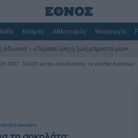
λάδα
Κόσμος
Αθλητισμός
Ψυχαγωγία
F
 «Πέρασε όλη η ζωή μπροστά μου»
Τουρισμ
026-2027: Τα SOS για να «κλειδώσετε» το voucher διακοπών
 εποχή η σοκολάτα
ια τη σοκολάτα: