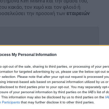
στήμονα Kim Mishra και την ομάδα του,
ου κακάο, τον χυμό και τον φλοιό ή
 προσελκύσει την προσοχή των
εταιρειών
κατηγορείται για θανάτους και
ocess My Personal Information
ές ανακλήσεις
to opt-out of the sale, sharing to third parties, or processing of your per
formation for targeted advertising by us, please use the below opt-out s
r selection. Please note that after your opt-out request is processed y
οκολάτας, που
χρησιμοποιεί μόνο τους
eing interest-based ads based on personal information utilized by us or
ος καρπός του κακάο - σε μέγεθος
disclosed to third parties prior to your opt-out. You may separately opt-
losure of your personal information by third parties on the IAB’s list of
 - αφήνεται να σαπίσει στα χωράφια.
. This information may also be disclosed by us to third parties on the
IA
Participants
that may further disclose it to other third parties.
ται στον πολύ γλυκό χυμό της, ο οποίος