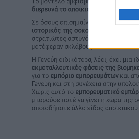
Το μοντέλο αμφισβητείται επίσης από
διερευνά το αποικιακό παρελθόν της
Σε όσους επισημαίνουν ότι η Ελβετία 
ιστορικός της σοκολάτας Letizia Pin
στρατιώτες αστυνόμευαν τις αποικί
μετέφεραν σκλάβους.
Η Γενεύη ειδικότερα, λέει, έχει μια ι
εκμεταλλευτικές φάσεις της βιομηχ
για το
εμπόριο εμπορευμάτων
και απ
Γενεύη και στη συνέχεια στην υπόλο
Χωρίς αυτό το
εμπορευματικό εμπόρ
μπορούσε ποτέ να γίνει η χώρα της σ
οποιοδήποτε άλλο είδος αποικιακού 