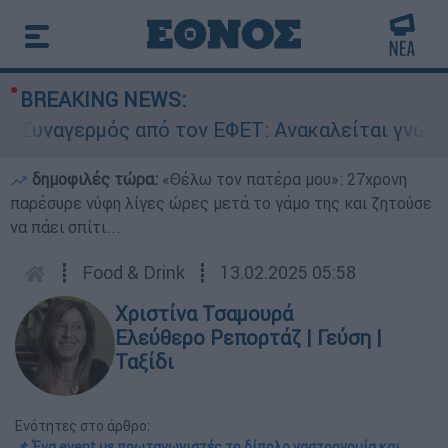
BREAKING NEWS:
αγερμός από τον ΕΦΕΤ: Ανακαλείται γνωστή μαρ
δημοφιλές τώρα:
«Θέλω τον πατέρα μου»: 27χρονη
παρέσυρε νύφη λίγες ώρες μετά το γάμο της και ζητούσε
να πάει σπίτι...
┋
Food & Drink
┋
13.02.2025 05:58
Χριστίνα Τσαμουρά
Ελεύθερο Ρεπορτάζ | Γεύση |
Ταξίδι
Ενότητες στο άρθρο:
📌 Ένα event με πρωταγωνιστές το δίπολο γαστρονομία και