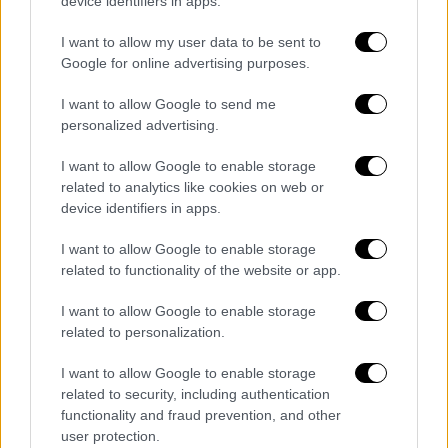
device identifiers in apps.
Έλξη, ένστικτο, ρίσκο, επέμβαση,
πολιτιστικές παραδόσεις, μουσική και
I want to allow my user data to be sent to
μπόλικο συναίσθημα θα έχει το πραγματικό
Google for online advertising purposes.
«μενού» της βραδιάς που ξεκινάει με wine
I want to allow Google to send me
tasting και προχωράει με… όχι, όχι δεν θα
personalized advertising.
κάνουμε spoiler. Η απάντηση στο χώρο του
CHNOPS Athens, του ολοκαίνουριου hotspot
I want to allow Google to enable storage
related to analytics like cookies on web or
στο
Κουκάκι
για curated events (τόσο
device identifiers in apps.
καινούριου που δεν έχει ούτε ταμπέλα). «Ο
έρωτας είναι πολύπλοκος, απρόβλεπτος και
I want to allow Google to enable storage
βαθιά προσωπικός - όπως οι γεύσεις, όπως
related to functionality of the website or app.
η μουσική, όπως το πώς διαβάζουμε και τι
I want to allow Google to enable storage
τελικά συγκρατούμε από μια ιστορία»
related to personalization.
αναφέρει πάντως η πρόσκληση για «ένα
πολυαισθητηριακό ταξίδι, όπου μια
I want to allow Google to enable storage
related to security, including authentication
προσεκτικά επιμελημένη σειρά πιάτων,
functionality and fraud prevention, and other
κρασιού και τραγουδιών θα μπλεχτούν με
user protection.