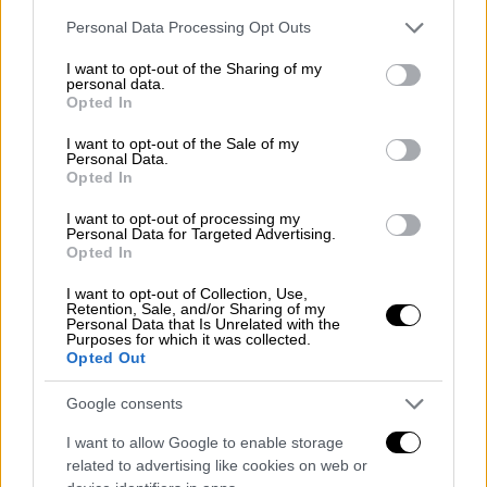
Please note that this website/app uses one or more Google
Personal Data Processing Opt Outs
services and may gather and store information including but
not limited to your visit or usage behaviour. You may click to
I want to opt-out of the Sharing of my
personal data.
grant or deny consent to Google and its third-party tags to
Opted In
use your data for below specified purposes in below Google
©CHNOPS
consent section.
I want to opt-out of the Sale of my
Personal Data.
Ένα event με πρωταγωνιστές το
Opted In
δίπολο γαστρονομία και έρωτα
I want to opt-out of processing my
Personal Data for Targeted Advertising.
«Θέλαμε πολύ να κάνουμε ένα event με
Opted In
πρωταγωνιστές το δίπολο
γαστρονομία
και
I want to opt-out of Collection, Use,
έρωτα
,
που καλύπτει δύο πολύ βασικές
Retention, Sale, and/or Sharing of my
Personal Data that Is Unrelated with the
ανάγκες της σωματικής και ψυχικής
Purposes for which it was collected.
Opted Out
επιβίωσής μας» λέει η Κλαίρη για το «Τι
είναι αυτό που το λένε αγάπη», τη νέα τους
Google consents
εκδήλωση που γίνεται αυτό το Σάββατο, μια
I want to allow Google to enable storage
μέρα μετά την
Ημέρα του Αγίου Βαλεντίνου
.
related to advertising like cookies on web or