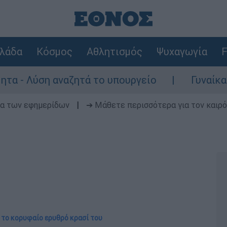
λάδα
Κόσμος
Αθλητισμός
Ψυχαγωγία
F
ύση αναζητά το υπουργείο
Γυναίκα χωρίς
δα των εφημερίδων
|
➔ Μάθετε περισσότερα για τον καιρό
ι το κορυφαίο ερυθρό κρασί του