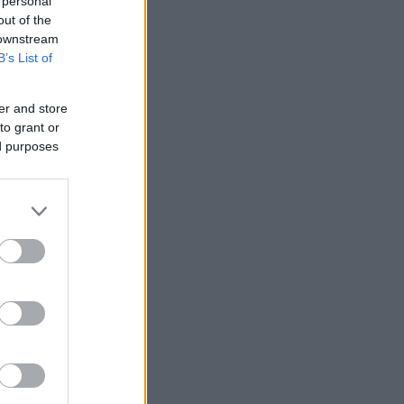
 personal
out of the
 downstream
B’s List of
er and store
to grant or
ed purposes