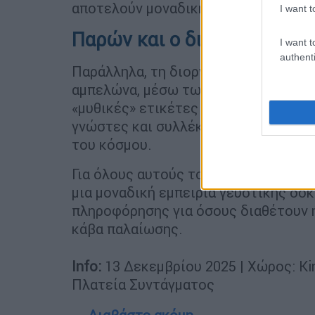
αποτελούν μοναδική ευκαιρία δοκιμής
I want t
Παρών και ο διεθνής αμπε
I want t
authenti
Παράλληλα, τη διοργάνωση πλαισιώνο
αμπελώνα, μέσω των εισαγωγέων τους
«μυθικές» ετικέτες της παγκόσμιας ο
γνώστες και συλλέκτες και συγκαταλ
του κόσμου.
Για όλους αυτούς τους λόγους, τα «
μια μοναδική εμπειρία γευστικής δοκ
πληροφόρησης για όσους διαθέτουν ή
κάβα παλαίωσης.
Info:
13 Δεκεμβρίου 2025 | Χώρος: Kin
Πλατεία Συντάγματος