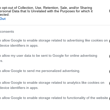
ρουσιάσει μια επιλεγμένη συλλογή ερυθρών
ιδικευμένη γευστική δοκιμή που
o opt-out of Collection, Use, Retention, Sale, and/or Sharing
ersonal Data that Is Unrelated with the Purposes for which it
ων φίλων των καλών ερυθρών οίνων όσο και
lected.
Out
ι το κορυφαίο ερυθρό κρασί του
consents
o allow Google to enable storage related to advertising like cookies on
 και έχουν καθιερωθεί ως σημείο αναφοράς
evice identifiers in apps.
κκινα κρασιά. Τα ελληνικά οινοποιεία που
 κριτήρια, με βάση τη διαχρονικά υψηλή
o allow my user data to be sent to Google for online advertising
s.
η διάρκεια της εκδήλωσης, κάθε οινοποιείο
ασί της τρέχουσας εσοδείας –εκείνο
to allow Google to send me personalized advertising.
ίοδο στην αγορά– αλλά και παλαιότερες
ς τη δυνατότητα στους επισκέπτες να
o allow Google to enable storage related to analytics like cookies on
η και τη δυναμική παλαίωσης ενός μεγάλου
evice identifiers in apps.
σιάζουν και τα σπάνια ή πειραματικά
o allow Google to enable storage related to functionality of the website
 για τη συγκεκριμένη διοργάνωση: ετικέτες
, δεν βρίσκονται στο εμπόριο και