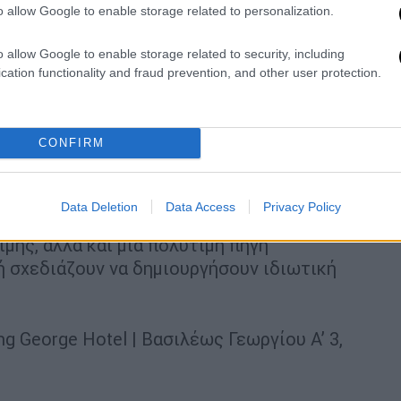
 για το κοινό.
o allow Google to enable storage related to personalization.
λώνας
o allow Google to enable storage related to security, including
cation functionality and fraud prevention, and other user protection.
υν επιλεγμένα κρασιά από τον διεθνή
. Πρόκειται για εμβληματικές και συχνά
ινικής σκηνής, που απευθύνονται σε
CONFIRM
έγονται στις πιο ακριβές και περιζήτητες
Data Deletion
Data Access
Privacy Policy
Μεγάλα Κόκκινα Κρασιά» αποτελούν όχι μόνο
ιμής, αλλά και μια πολύτιμη πηγή
 σχεδιάζουν να δημιουργήσουν ιδιωτική
g George Hotel | Βασιλέως Γεωργίου Α’ 3,