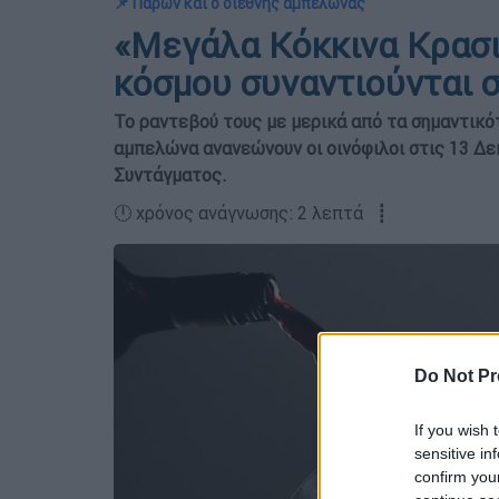
📌 Παρών και ο διεθνής αμπελώνας
«Μεγάλα Κόκκινα Κρασι
κόσμου συναντιούνται 
Το ραντεβού τους με μερικά από τα σημαντικό
αμπελώνα ανανεώνουν οι οινόφιλοι στις 13 Δε
Συντάγματος.
🕛 χρόνος ανάγνωσης: 2 λεπτά ┋
Do Not Pr
If you wish 
sensitive in
confirm you