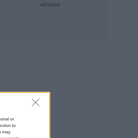
sonal or
ection to
ou may