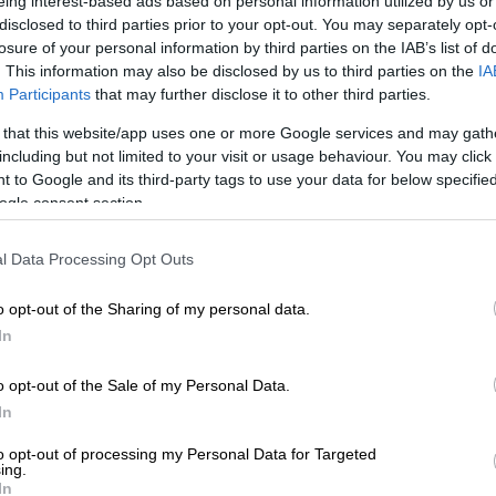
eing interest-based ads based on personal information utilized by us or
disclosed to third parties prior to your opt-out. You may separately opt-
losure of your personal information by third parties on the IAB’s list of
. This information may also be disclosed by us to third parties on the
IA
Participants
that may further disclose it to other third parties.
 that this website/app uses one or more Google services and may gath
including but not limited to your visit or usage behaviour. You may click 
 to Google and its third-party tags to use your data for below specifi
ogle consent section.
l Data Processing Opt Outs
o opt-out of the Sharing of my personal data.
In
 το ΕΘΝΟΣ στη Google
o opt-out of the Sale of my Personal Data.
 σημαντικότερα ερυθρά
κρασιά
της Ελλάδας
In
υν οι οινόφιλοι στις 13 Δεκεμβρίου, στο
to opt-out of processing my Personal Data for Targeted
θήνας. Η εκδήλωση «Μεγάλα Κόκκινα
ing.
In