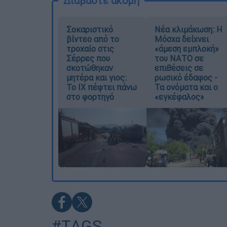
Διαβάστε ακόμη
Σοκαριστικό
Νέα κλιμάκωση: Η
βίντεο από το
Μόσχα δείχνει
τροχαίο στις
«άμεση εμπλοκή»
Σέρρες που
του ΝΑΤΟ σε
σκοτώθηκαν
επιθέσεις σε
μητέρα και γιος:
ρωσικό έδαφος -
Το ΙΧ πέφτει πάνω
Τα ονόματα και ο
στο φορτηγό
«εγκέφαλος»
#TAGS