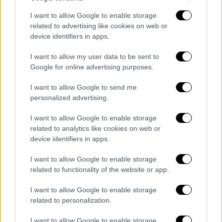
από την οποία οι επισκέπτες μπορούν να
I want to allow Google to enable storage
επιλέξουν ένα κρασί από το οινοποιείο και
related to advertising like cookies on web or
να το απολαύσουν σε συνεργαζόμενα,
device identifiers in apps.
ξακουστά εστιατόρια της περιοχής, όπως ο
I want to allow my user data to be sent to
Θωμάς στο Σκλήθρο, ο Κοντοσώρος στο Ξινό
Google for online advertising purposes.
Νερό, καθώς και ο Ναουμίδης και το
Valsamo στον Άγιο Παντελεήμονα.
I want to allow Google to send me
personalized advertising.
Το Κτήμα Άλφα συμμετέχει επίσης στις
I want to allow Google to enable storage
πανελλαδικές δράσεις του δικτύου, όπως ο
related to analytics like cookies on web or
φωτογραφικός διαγωνισμός
«Πιάσε τον Μάη
device identifiers in apps.
στο ποτήρι»
και η κλήρωση
«28 οινοποιεία,
28 τυχεροί»
, ενισχύοντας το γιορτινό κλίμα
I want to allow Google to enable storage
related to functionality of the website or app.
του διημέρου.
I want to allow Google to enable storage
Για όσους αναζητούν μια ανοιξιάτικη
related to personalization.
απόδραση με φόντο τους
βορειοελλαδίτικους αμπελώνες, οι
I want to allow Google to enable storage