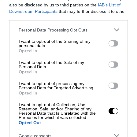
σχεδόν 30 επισκέψιμα
οινοποιεία
της
also be disclosed by us to third parties on the
IAB’s List of
Βόρειας Ελλάδας, μέσα από ξεναγήσεις,
Downstream Participants
that may further disclose it to other
γευστικές δοκιμές και εμπειρίες γύρω από
third parties.
τον αμπελώνα και το κρασί.
Please note that this website/app uses one or more Google
Personal Data Processing Opt Outs
services and may gather and store information including but
Πρόγραμμα πλούσιο σε εμπειρίες
not limited to your visit or usage behaviour. You may click to
I want to opt-out of the Sharing of my
personal data.
grant or deny consent to Google and its third-party tags to
Το Κτήμα Άλφα θα είναι ανοιχτό και τις δύο
Opted In
use your data for below specified purposes in below Google
ημέρες, από τις 11:00 έως τις 19:00,
consent section.
I want to opt-out of the Sale of my
προσφέροντας
δωρεάν δοκιμή
όλων των
Personal Data.
Opted In
τρεχουσών εσοδειών
, αλλά και
επιλεγμένων
παλαιωμένων ετικετών
από το κελάρι του.
I want to opt-out of processing my
Personal Data for Targeted Advertising.
Όσοι μάλιστα ενδιαφέρονται να
Opted In
προμηθευθούν τα κρασιά του, θα έχουν τη
I want to opt-out of Collection, Use,
δυνατότητα να επωφεληθούν από έκπτωση
Retention, Sale, and/or Sharing of my
Personal Data that Is Unrelated with the
15% στις τρέχουσες εσοδείες.
Purposes for which it was collected.
Opted Out
Ξεχωριστή θέση στο φετινό πρόγραμμα έχει
η νέα εμπειρία
Bring Your Own Bottle
, μέσα
Google consents