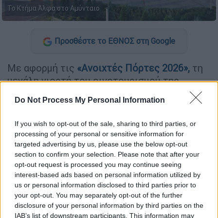
Το Κτήμα Άλφα στο Αμύνταιο
Προσθέστε το ΕΘΝΟΣ στη Google
Με αφορμή τις
«Ανοιχτές Πόρτες 2026»,
τη
μεγάλη γιορτή του οινοτουρισμού της
Βόρειας Ελλάδας, το
Κτήμα Άλφα
απευθύνει
Do Not Process My Personal Information
ανοιχτή πρόσκληση στους φίλους του
κρασιού
συμμετέχοντας και φέτος στο
If you wish to opt-out of the sale, sharing to third parties, or
καθιερωμένο διήμερο δράσεων του δικτύου
processing of your personal or sensitive information for
«Δρόμοι του Κρασιού της Βορείου Ελλάδος».
targeted advertising by us, please use the below opt-out
Στην καρδιά της αμπελουργικής ζώνης του
section to confirm your selection. Please note that after your
opt-out request is processed you may continue seeing
Αμυνταίου, το οινοποιείο υποδέχεται τους
interest-based ads based on personal information utilized by
οινόφιλους επισκέπτες και επισκέπτριες το
us or personal information disclosed to third parties prior to
Σάββατο 23 και την Κυριακή 24 Μαΐου, στο
your opt-out. You may separately opt-out of the further
πλαίσιο μιας διοργάνωσης που φέρνει κοντά
disclosure of your personal information by third parties on the
IAB’s list of downstream participants. This information may