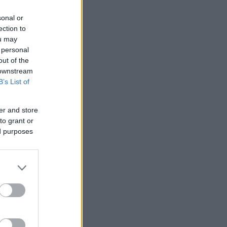
sonal or
ection to
ou may
 personal
out of the
 downstream
B’s List of
er and store
to grant or
ed purposes