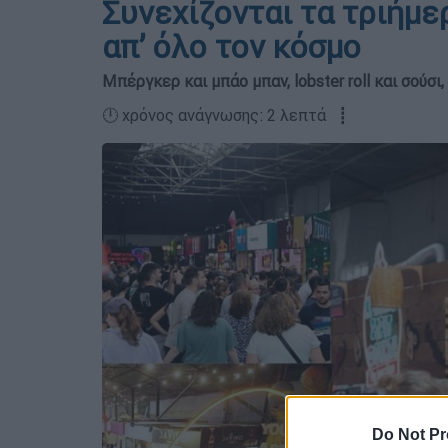
Συνεχίζονται τα τριήμε
απ’ όλο τον κόσμο
Μπέργκερ και μπάο μπαν, lobster roll και σούσ
🕛 χρόνος ανάγνωσης: 2 λεπτά ┋
Do Not Pr