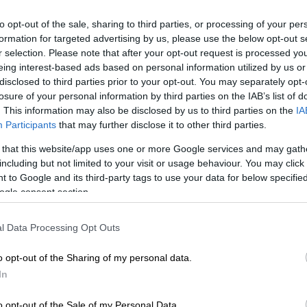
to opt-out of the sale, sharing to third parties, or processing of your per
formation for targeted advertising by us, please use the below opt-out s
r selection. Please note that after your opt-out request is processed y
eing interest-based ads based on personal information utilized by us or
disclosed to third parties prior to your opt-out. You may separately opt-
losure of your personal information by third parties on the IAB’s list of
. This information may also be disclosed by us to third parties on the
IA
Participants
that may further disclose it to other third parties.
 that this website/app uses one or more Google services and may gath
including but not limited to your visit or usage behaviour. You may click 
 το ΕΘΝΟΣ στη Google
 to Google and its third-party tags to use your data for below specifi
ogle consent section.
Athens Street Food Festival
, το φεστιβάλ
θηναϊκό Μάιο με το «φαγητό του δρόμου»
l Data Processing Opt Outs
βάλλοντας στην άνθηση της
street food
χρι σήμερα, το Παλιό Αμαξοστάσιο του
o opt-out of the Sharing of my personal data.
 χρόνο σε σημείο συνάντησης πλήθος κόσμου
In
ες τάσεις και αποκλειστικές pop-up
o opt-out of the Sale of my Personal Data.