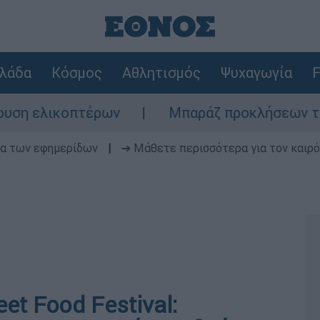
λάδα
Κόσμος
Αθλητισμός
Ψυχαγωγία
F
κοπτέρων
Μπαράζ προκλήσεων της Άγκυρας 
δα των εφημερίδων
|
➔ Μάθετε περισσότερα για τον καιρό
et Food Festival: