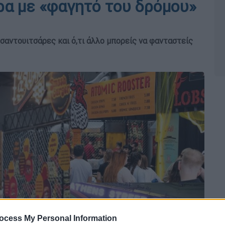
ρα με «φαγητό του δρόμου»
ι, σαντουιτσάρες και ό,τι άλλο μπορείς να φανταστείς
ocess My Personal Information