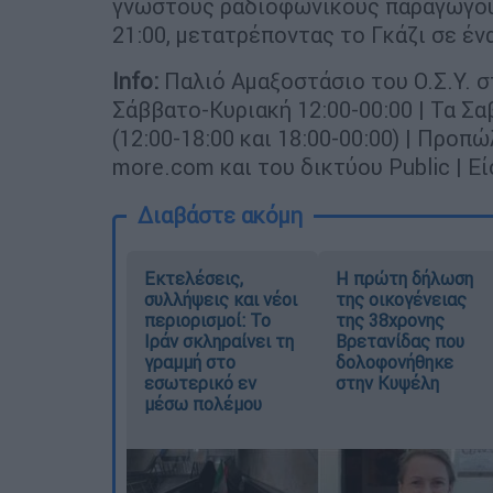
γνωστούς ραδιοφωνικούς παραγωγούς 
21:00, μετατρέποντας το Γκάζι σε ένα
Info:
Παλιό Αμαξοστάσιο του Ο.Σ.Υ. στ
Σάββατο-Κυριακή 12:00-00:00 | Τα Σ
(12:00-18:00 και 18:00-00:00) | Προ
more.com και του δικτύου Public | Ε
Διαβάστε ακόμη
Εκτελέσεις,
Η πρώτη δήλωση
συλλήψεις και νέοι
της οικογένειας
περιορισμοί: Το
της 38χρονης
Ιράν σκληραίνει τη
Βρετανίδας που
γραμμή στο
δολοφονήθηκε
εσωτερικό εν
στην Κυψέλη
μέσω πολέμου