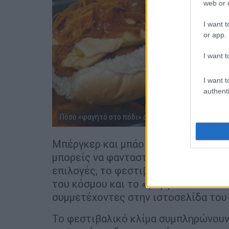
web or d
I want t
or app.
I want t
I want t
authenti
Πόσο «φαγητό στο πόδι» αντέχεις;
Μπέργκερ και μπάο μπαν, lobster roll 
μπορείς να φανταστείς, από εξωτικά
επιλογές, το φεστιβάλ υπόσχεται έν
του κόσμου και το «φαγητό στο πόδι
συμμετέχοντες στην ιστοσελίδα του A
Το φεστιβαλικό κλίμα συμπληρώνου