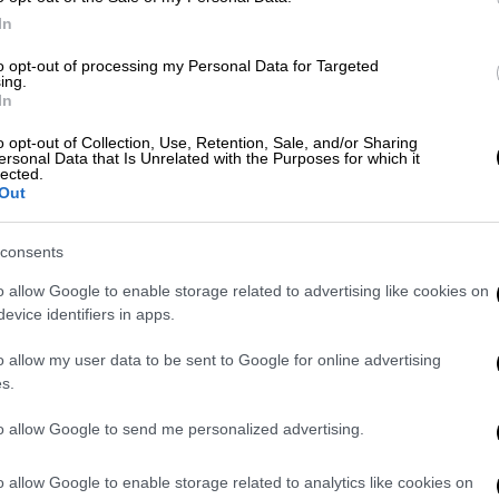
νερχόμενους δημιουργούς.
In
ood Festival συνεχίζεται με ακόμη δύο
to opt-out of processing my Personal Data for Targeted
, συγκεντρώνοντας
δεκάδες pop-up μαγαζιά
ing.
In
ωνία, την Κορέα, το Μεξικό, τη Νιγηρία, την
ς Ηνωμένες Πολιτείες, την Ελλάδα και πολλές
o opt-out of Collection, Use, Retention, Sale, and/or Sharing
ersonal Data that Is Unrelated with the Purposes for which it
lected.
Out
consents
o allow Google to enable storage related to advertising like cookies on
evice identifiers in apps.
o allow my user data to be sent to Google for online advertising
s.
to allow Google to send me personalized advertising.
o allow Google to enable storage related to analytics like cookies on