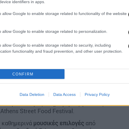
evice identifiers in apps.
o allow Google to enable storage related to functionality of the website
o allow Google to enable storage related to personalization.
o allow Google to enable storage related to security, including
cation functionality and fraud prevention, and other user protection.
CONFIRM
και σούσι, σαντουιτσάρες και ό,τι άλλο
 comfort foods μέχρι δημιουργικές vegan
Data Deletion
Data Access
Privacy Policy
α μεγάλο γαστρονομικό ταξίδι στις κουζίνες
». Περισσότερες πληροφορίες για τους
thens Street Food Festival.
ν καθημερινά
μουσικές επιλογές
από