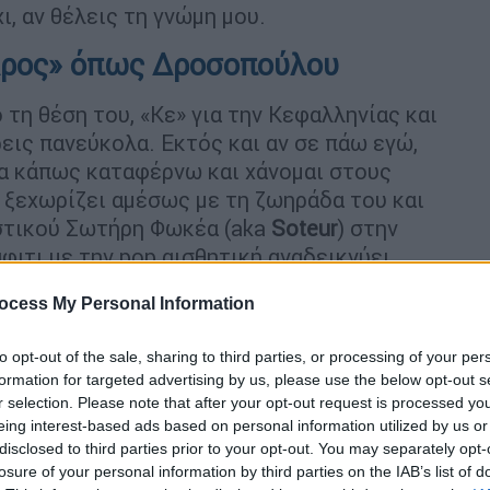
ι, αν θέλεις τη γνώμη μου.
Δρος» όπως Δροσοπούλου
τη θέση του, «Κε» για την Κεφαλληνίας και
εις πανεύκολα. Εκτός και αν σε πάω εγώ,
τα κάπως καταφέρνω και χάνομαι στους
 ξεχωρίζει αμέσως με τη ζωηράδα του και
στικού Σωτήρη Φωκέα (aka
Soteur
) στην
φιτι με την pop αισθητική αναδεικνύει
ν αίσθηση μιας urban ελαφράδας και
ocess My Personal Information
 χώρους με οινοκεντρική αντίληψη.
to opt-out of the sale, sharing to third parties, or processing of your per
formation for targeted advertising by us, please use the below opt-out s
r selection. Please note that after your opt-out request is processed y
eing interest-based ads based on personal information utilized by us or
disclosed to third parties prior to your opt-out. You may separately opt-
losure of your personal information by third parties on the IAB’s list of