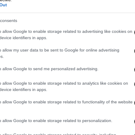
θα ανακαλύψεις άγνωστες ποικιλίες που
Out
καν στα ελληνικά χώματα το δεύτερο σπίτι
άνθρωποι πίσω από την ιδέα, ετοιμάζουν και
consents
ριγραφές ανά ετικέτα, που αλλάζει συχνά,
o allow Google to enable storage related to advertising like cookies on
 γνωρίσει νέους οίνους, διαφορετικά
evice identifiers in apps.
Στη δική μας επίσκεψη, η κάρτα με τα
o allow my user data to be sent to Google for online advertising
μβανε από κρητικό
βιδιανό
(τον Δάφνιο του
s.
ι σε ποτήρι των €6,5 και ακολούθως σε
 γίνει δουλίτσα) και
μοσχοφίλερο
to allow Google to send me personalized advertising.
 αντίστοιχα) μέχρι τα πελοποννησιακά
μαύρο
) και
αυγουστιάτη
από το οινοποιείο
o allow Google to enable storage related to analytics like cookies on
evice identifiers in apps.
βάλαμε ωραίο φρυγανισμένο προζυμένιο ψωμί
αι σπιτικές πίκλες (€9), το ρουστίκ
o allow Google to enable storage related to functionality of the website
μυζήθρα και μυρωδικά (€13) και το πλατό
νη φορά θα δοκιμάσουμε και τους ψητούς
o allow Google to enable storage related to personalization.
Κερκύρας, κρέμα βαλσάμικου και αλατισμένα
o allow Google to enable storage related to security, including