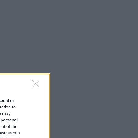
sonal or
ection to
ou may
 personal
out of the
 downstream