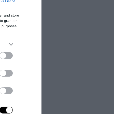
B’s List of
er and store
to grant or
ed purposes