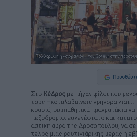
Πολύχρωμη η «σφραγίδα» του Soteur στην πρόσοψ
Προσθέστε
Στο
ΚέΔρος
με πήγαν φίλοι που μέν
τους –καταλαβαίνεις γρήγορα γιατί.
κρασιά, συμπαθητικά πραγματάκια να
πεζοδρόμιο, ευγενέστατο και κατατο
αστική αύρα της Δροσοπούλου, να σε 
τέλος μιας ρουτινιάρικης μέρας ή εβ