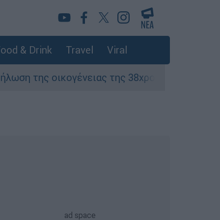
ood & Drink
Travel
Viral
ένειας της 38χρονης Βρετανίδας που δολοφον