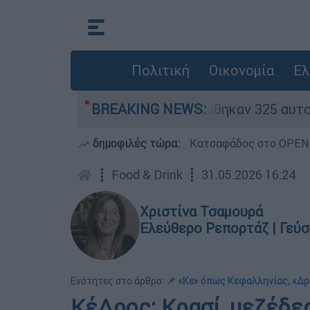
Πολιτική
Οικονομία
Ελ
κινα» - Ολοκληρώθηκαν 325 αυτοψίες στις πληγε
BREAKING NEWS:
δημοφιλές τώρα:
Κατσαφάδος στο OPEN: 
┋
Food & Drink
┋
31.05.2026 16:24
Χριστίνα Τσαμουρά
Ελεύθερο Ρεπορτάζ | Γεύση
Ενότητες στο άρθρο:
📌 «Κε» όπως Κεφαλληνίας, «Δ
ΚέΔρος: Κρασί, μεζέδε