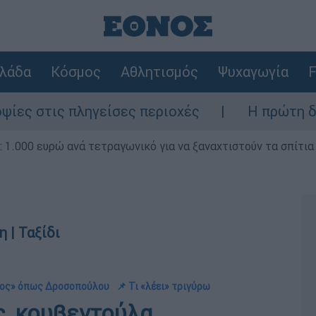
λάδα
Κόσμος
Αθλητισμός
Ψυχαγωγία
F
ίσες περιοχές
Η πρώτη δήλωση της οικογ
1.000 ευρώ ανά τετραγωνικό για να ξαναχτιστούν τα σπίτια
 | Ταξίδι
ρος» όπως Δροσοπούλου
📌 Τι «λέει» τριγύρω
ς, κουβεντούλα,