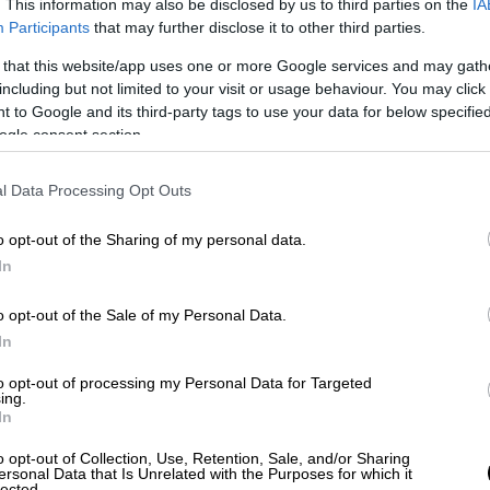
. This information may also be disclosed by us to third parties on the
IA
Participants
that may further disclose it to other third parties.
 that this website/app uses one or more Google services and may gath
including but not limited to your visit or usage behaviour. You may click 
 to Google and its third-party tags to use your data for below specifi
ogle consent section.
l Data Processing Opt Outs
o opt-out of the Sharing of my personal data.
In
o opt-out of the Sale of my Personal Data.
In
to opt-out of processing my Personal Data for Targeted
πό τον ελληνικό αμπελώνα | © Χριστίνα Τσαμουρά
ing.
In
ρω στις
200 ετικέτες
, αποκλειστικά από τον
o opt-out of Collection, Use, Retention, Sale, and/or Sharing
ersonal Data that Is Unrelated with the Purposes for which it
μηση σε Έλληνες μικροπαραγωγούς και
lected.