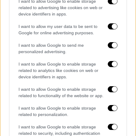
I want to allow Google to enable storage
Τάρτα βερίκοκο με κρεμώδη γέμιση
related to advertising like cookies on web or
και αφράτη βάση
device identifiers in apps.
I want to allow my user data to be sent to
Google for online advertising purposes.
Συνταγή για πελοποννησιακή
I want to allow Google to send me
γαλατόπιτα χωρίς φύλλο
personalized advertising.
Υλικά:
I want to allow Google to enable storage
related to analytics like cookies on web or
2 λίτρα φρέσκο γάλα πλήρες,
device identifiers in apps.
2 φλιτζάνια του τσαγιού σιμιγδάλι ψιλό,
I want to allow Google to enable storage
5 αυγά,
related to functionality of the website or app.
2 1/2 με 3 φλιτζάνια ζάχαρη,
2 βανίλιες σε σκόνη
I want to allow Google to enable storage
related to personalization.
1 κουταλιά της σούπας βούτυρο
I want to allow Google to enable storage
Εκτέλεση:
Χτυπάτε τη ζάχαρη με τα
related to security, including authentication