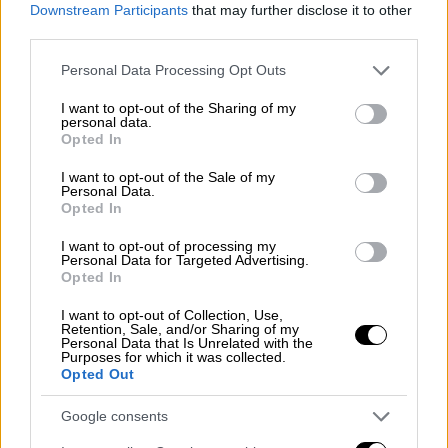
Downstream Participants
that may further disclose it to other
κάμποσες –με φύλλο ή χωρίς, με αλεύρι ή με
third parties.
σιμιγδάλι, με άρωμα πορτοκαλιού ή και όχι–
Please note that this website/app uses one or more Google
όμως η ουσία παρέμενε η ίδια: η αξιοποίηση
Personal Data Processing Opt Outs
services and may gather and store information including but
του φρέσκου
γάλακτος
και
βουτύρου
σε μια
not limited to your visit or usage behaviour. You may click to
I want to opt-out of the Sharing of my
personal data.
συνταγή που εξακολουθεί να γοητεύει και
grant or deny consent to Google and its third-party tags to
Opted In
σήμερα με την ανεπιτήδευτη γεύση και την
use your data for below specified purposes in below Google
consent section.
αυθεντικότητά της. Απλή στην παρασκευή,
I want to opt-out of the Sale of my
Personal Data.
με λίγα υλικά αλλά πλούσιο γευστικό
Opted In
αποτέλεσμα, η γαλατόπιτα κρατάει δικαίως
I want to opt-out of processing my
τη θέση της και στη σύγχρονη καθημερινή
Personal Data for Targeted Advertising.
Opted In
ζαχαροπλαστική, παραμένοντας ένα γλυκό
που δεν θέλει εμπειρία και αγαπούν μικροί-
I want to opt-out of Collection, Use,
Retention, Sale, and/or Sharing of my
μεγάλοι.
Personal Data that Is Unrelated with the
Purposes for which it was collected.
Opted Out
ΔΙΑΒΑΣΤΕ ΕΠΙΣΗΣ
Google consents
Συνταγές
|
21.06.2026 08:00