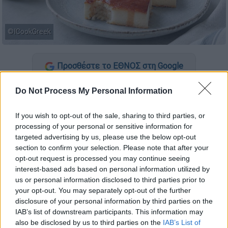
©ICookGreek
Προσθέστε το ΕΘΝΟΣ στη Google
Do Not Process My Personal Information
Πολύ πριν τα «γλυκά της νοσταλγίας» γίνουν
τάση, η γαλατόπιτα χωρίς φύλλο
If you wish to opt-out of the sale, sharing to third parties, or
αποτελούσε ένα από τα πιο συνηθισμένα
processing of your personal or sensitive information for
σπιτικά γλυκά. Στην
Πελοπόννησο
(απ' όπου
targeted advertising by us, please use the below opt-out
και η συνταγή που ακολουθεί) αλλά και σε
section to confirm your selection. Please note that after your
κάθε αγροτική περιοχή με ακμάζουσα
opt-out request is processed you may continue seeing
interest-based ads based on personal information utilized by
κτηνοτροφία που έδινε άφθονο φρέσκο
us or personal information disclosed to third parties prior to
γάλα, τα νοικυριά έφτιαχναν στα μεγάλα
your opt-out. You may separately opt-out of the further
ταψιά αυτό το απλό αλλά απολαυστικό γλυκό
disclosure of your personal information by third parties on the
με τη χρυσαφένια κρούστα και τις
IAB’s list of downstream participants. This information may
also be disclosed by us to third parties on the
IAB’s List of
ξεροψημένες άκρες. Οι παραλλαγές ήταν