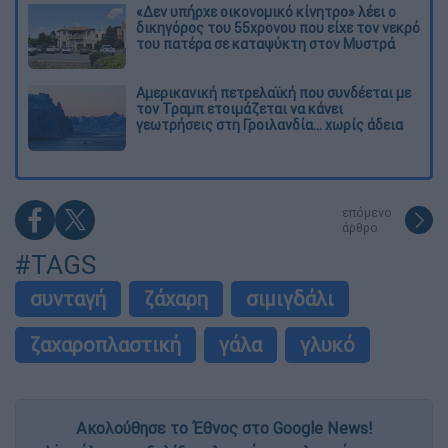
«Δεν υπήρχε οικονομικό κίνητρο» λέει ο
δικηγόρος του 55χρονου που είχε τον νεκρό
του πατέρα σε καταψύκτη στον Μυστρά
Αμερικανική πετρελαϊκή που συνδέεται με
τον Τραμπ ετοιμάζεται να κάνει
γεωτρήσεις στη Γροιλανδία... χωρίς άδεια
επόμενο
άρθρο
#TAGS
συνταγή
ζάχαρη
σιμιγδάλι
ζαχαροπλαστική
γάλα
γλυκό
Ακολούθησε το Έθνος στο Google News!