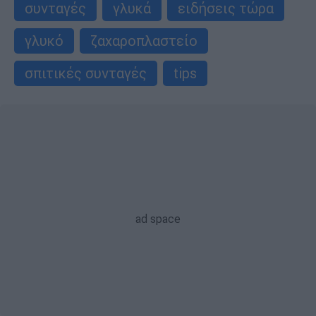
συνταγές
γλυκά
ειδήσεις τώρα
γλυκό
ζαχαροπλαστείο
σπιτικές συνταγές
tips