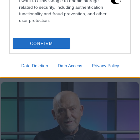
I want to allow Google to enable storage
related to security, including authentication
functionality and fraud prevention, and other
Viral
|
31.03.2025 04:00
user protection.
Η τούρτα... αρνί: Ζαχαροπλάστισσα
γίνεται viral με τις γλυκές δημιουργίες
της
CONFIRM
Viral έγινε η ζαχαροπλάστισσα, Ειρήνη
Πολυβίου για τις ρεαλιστικές τούρτες που
Data Deletion
Data Access
Privacy Policy
φτιάχνει