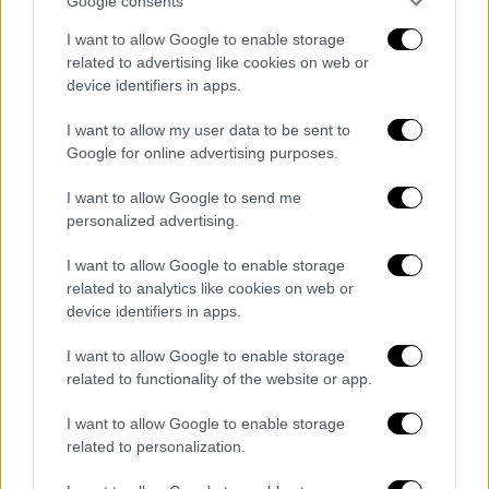
Google consents
Food & Drink
|
11.05.2025 09:14
I want to allow Google to enable storage
Μελέ – μελέ – καραμελέ! Τρεις
related to advertising like cookies on web or
φανταστικές συνταγές για την
device identifiers in apps.
αγαπημένη κρέμα
I want to allow my user data to be sent to
Βγάλτε τα κουτάλια, έρχεται γλύκα
Google for online advertising purposes.
I want to allow Google to send me
personalized advertising.
I want to allow Google to enable storage
related to analytics like cookies on web or
device identifiers in apps.
I want to allow Google to enable storage
related to functionality of the website or app.
I want to allow Google to enable storage
related to personalization.