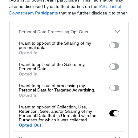
IAB’s list of downstream participants. This information may
κληρονομιάς
also be disclosed by us to third parties on the
IAB’s List of
Downstream Participants
that may further disclose it to other
Η Σύρος ετοιμάζεται να γιορτάσει τη γλυκιά
third parties.
της ιστορία με αφορμή τους δύο αιώνες από
τη δημιουργία της πρωτεύουσας του νησιού
Please note that this website/app uses one or more Google
Personal Data Processing Opt Outs
services and may gather and store information including but
not limited to your visit or usage behaviour. You may click to
I want to opt-out of the Sharing of my
personal data.
grant or deny consent to Google and its third-party tags to
Opted In
use your data for below specified purposes in below Google
consent section.
I want to opt-out of the Sale of my
Personal Data.
Opted In
I want to opt-out of processing my
Personal Data for Targeted Advertising.
Opted In
I want to opt-out of Collection, Use,
Retention, Sale, and/or Sharing of my
Personal Data that Is Unrelated with the
Purposes for which it was collected.
Opted Out