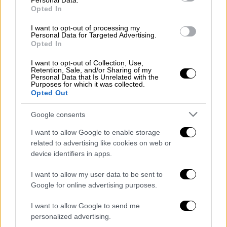
Personal Data.
Opted In
Food & Drink
|
11.05.2025 09:14
I want to opt-out of processing my
Μελέ – μελέ – καραμελέ! Τρεις
Personal Data for Targeted Advertising.
Opted In
φανταστικές συνταγές για την
αγαπημένη κρέμα
I want to opt-out of Collection, Use,
Retention, Sale, and/or Sharing of my
Personal Data that Is Unrelated with the
Βγάλτε τα κουτάλια, έρχεται γλύκα
Purposes for which it was collected.
Opted Out
Google consents
I want to allow Google to enable storage
related to advertising like cookies on web or
device identifiers in apps.
I want to allow my user data to be sent to
Google for online advertising purposes.
I want to allow Google to send me
personalized advertising.