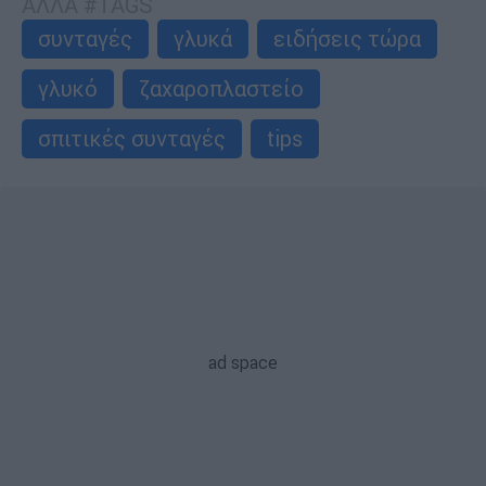
ΑΛΛΑ #TAGS
συνταγές
γλυκά
ειδήσεις τώρα
γλυκό
ζαχαροπλαστείο
σπιτικές συνταγές
tips