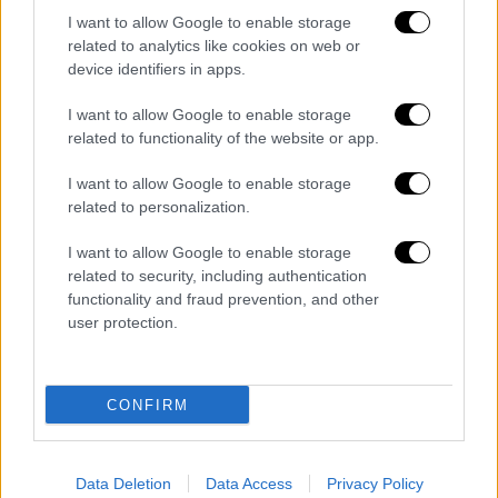
I want to allow Google to enable storage
related to analytics like cookies on web or
device identifiers in apps.
Viral
|
31.03.2025 04:00
Η τούρτα... αρνί: Ζαχαροπλάστισσα
I want to allow Google to enable storage
related to functionality of the website or app.
γίνεται viral με τις γλυκές δημιουργίες
της
I want to allow Google to enable storage
related to personalization.
Viral έγινε η ζαχαροπλάστισσα, Ειρήνη
Πολυβίου για τις ρεαλιστικές τούρτες που
I want to allow Google to enable storage
φτιάχνει
related to security, including authentication
functionality and fraud prevention, and other
user protection.
CONFIRM
Data Deletion
Data Access
Privacy Policy