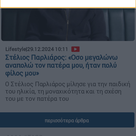
Lifestyle
|
29.12.2024 10:11
Στέλιος Παρλιάρος: «Οσο μεγαλώνω
αναπολώ τον πατέρα μου, ήταν πολύ
φίλος μου»
Ο Στέλιος Παρλιάρος μίλησε για την παιδική
του ηλικία, τη μοναχικότητα και τη σχέση
του με τον πατέρα του
περισσότερα άρθρα