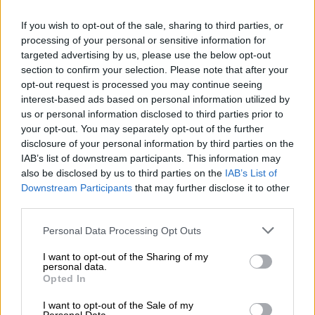
200 χρόνια ζαχαροπλαστικής
κληρονομιάς
If you wish to opt-out of the sale, sharing to third parties, or
processing of your personal or sensitive information for
Η Σύρος ετοιμάζεται να γιορτάσει τη γλυκιά
targeted advertising by us, please use the below opt-out
της ιστορία με αφορμή τους δύο αιώνες από
section to confirm your selection. Please note that after your
τη δημιουργία της πρωτεύουσας του νησιού
opt-out request is processed you may continue seeing
interest-based ads based on personal information utilized by
us or personal information disclosed to third parties prior to
your opt-out. You may separately opt-out of the further
disclosure of your personal information by third parties on the
IAB’s list of downstream participants. This information may
also be disclosed by us to third parties on the
IAB’s List of
Downstream Participants
that may further disclose it to other
third parties.
Please note that this website/app uses one or more Google
Personal Data Processing Opt Outs
services and may gather and store information including but
not limited to your visit or usage behaviour. You may click to
I want to opt-out of the Sharing of my
personal data.
grant or deny consent to Google and its third-party tags to
Opted In
use your data for below specified purposes in below Google
consent section.
I want to opt-out of the Sale of my