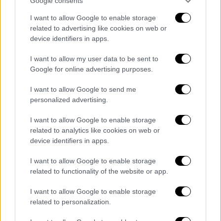
Google consents
Food & Drink
|
11.05.2025 09:14
I want to allow Google to enable storage
Μελέ – μελέ – καραμελέ! Τρεις
related to advertising like cookies on web or
φανταστικές συνταγές για την
device identifiers in apps.
αγαπημένη κρέμα
I want to allow my user data to be sent to
Βγάλτε τα κουτάλια, έρχεται γλύκα
Google for online advertising purposes.
I want to allow Google to send me
personalized advertising.
I want to allow Google to enable storage
related to analytics like cookies on web or
device identifiers in apps.
I want to allow Google to enable storage
related to functionality of the website or app.
I want to allow Google to enable storage
related to personalization.