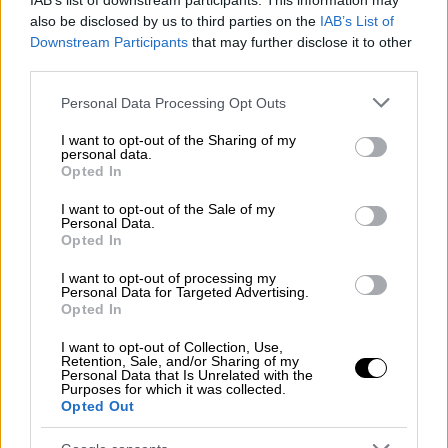
IAB’s list of downstream participants. This information may
κληρονομιάς
also be disclosed by us to third parties on the
IAB’s List of
Downstream Participants
that may further disclose it to other
Η Σύρος ετοιμάζεται να γιορτάσει τη γλυκιά
third parties.
της ιστορία με αφορμή τους δύο αιώνες από
τη δημιουργία της πρωτεύουσας του νησιού
Please note that this website/app uses one or more Google
Personal Data Processing Opt Outs
services and may gather and store information including but
not limited to your visit or usage behaviour. You may click to
I want to opt-out of the Sharing of my
personal data.
grant or deny consent to Google and its third-party tags to
Opted In
use your data for below specified purposes in below Google
consent section.
I want to opt-out of the Sale of my
Personal Data.
Opted In
I want to opt-out of processing my
Personal Data for Targeted Advertising.
Opted In
I want to opt-out of Collection, Use,
Retention, Sale, and/or Sharing of my
Personal Data that Is Unrelated with the
Purposes for which it was collected.
Opted Out