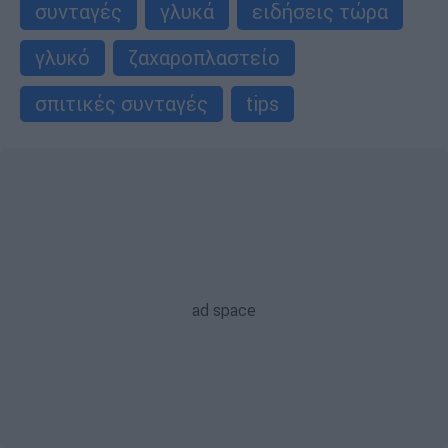
συνταγές
γλυκά
ειδήσεις τώρα
γλυκό
ζαχαροπλαστείο
σπιτικές συνταγές
tips