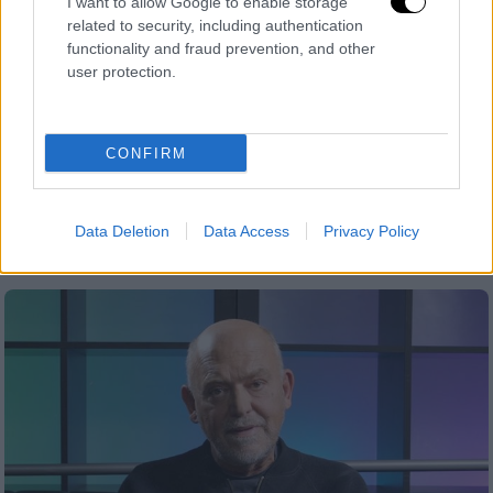
I want to allow Google to enable storage
related to security, including authentication
functionality and fraud prevention, and other
Viral
|
31.03.2025 04:00
user protection.
Η τούρτα... αρνί: Ζαχαροπλάστισσα
γίνεται viral με τις γλυκές δημιουργίες
της
CONFIRM
Viral έγινε η ζαχαροπλάστισσα, Ειρήνη
Πολυβίου για τις ρεαλιστικές τούρτες που
Data Deletion
Data Access
Privacy Policy
φτιάχνει