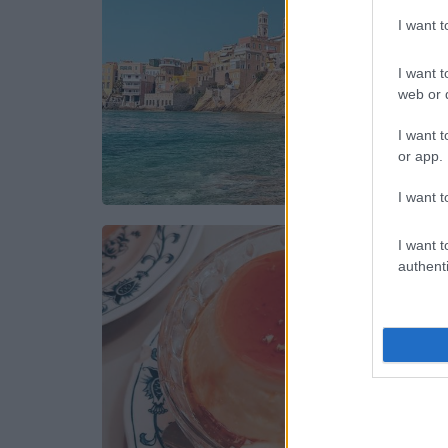
I want 
I want t
web or d
I want t
or app.
I want t
I want t
authenti