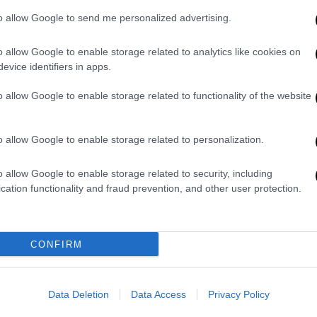
Ερμούπολη, 200 χρόνια
to allow Google to send me personalized advertising.
ζαχαροπλαστικής κληρονομιάς
o allow Google to enable storage related to analytics like cookies on
Η Σύρος ετοιμάζεται να γιορτάσει τη
evice identifiers in apps.
γλυκιά της ιστορία με αφορμή τους
δύο αιώνες από τη δημιουργία της
o allow Google to enable storage related to functionality of the website
πρωτεύουσας του νησιού
o allow Google to enable storage related to personalization.
o allow Google to enable storage related to security, including
cation functionality and fraud prevention, and other user protection.
Food & Drink
|
11.05.2025 09:14
Μελέ – μελέ – καραμελέ! Τρεις
φανταστικές συνταγές για την
CONFIRM
αγαπημένη κρέμα
Βγάλτε τα κουτάλια, έρχεται γλύκα
Data Deletion
Data Access
Privacy Policy