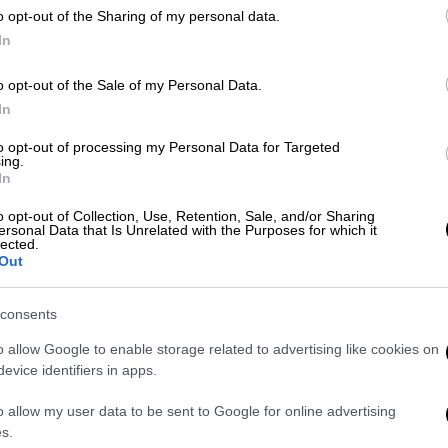
λεμόνι
o opt-out of the Sharing of my personal data.
In
ΑΠ
o opt-out of the Sale of my Personal Data.
Ε
Food & Drink
|
08.06.2025 06:20
In
Δυο αιώνες που κυλήσαν ζάχαρη -
Π
to opt-out of processing my Personal Data for Targeted
Γιορτάζοντας τη γλυκιά
σ
ing.
κληρονομιά της Ερμούπολης
In
Μπορεί η Σύρος να είναι ταυτισμένη
o opt-out of Collection, Use, Retention, Sale, and/or Sharing
ersonal Data that Is Unrelated with the Purposes for which it
με τα λουκούμια της, όμως τα 200
lected.
χρόνια ζαχαροπλαστικής ιστορίας της
Out
πρωτεύουσά της δεν είναι
πασπαλισμένα μόνο με
consents
λουκουμόσκονη
o allow Google to enable storage related to advertising like cookies on
evice identifiers in apps.
o allow my user data to be sent to Google for online advertising
Food & Drink
|
21.05.2025 11:00
s.
Pastry festival - 200 χρόνια