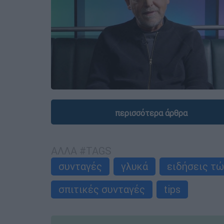
περισσότερα άρθρα
ΑΛΛΑ #TAGS
συνταγές
γλυκά
ειδήσεις τ
σπιτικές συνταγές
tips