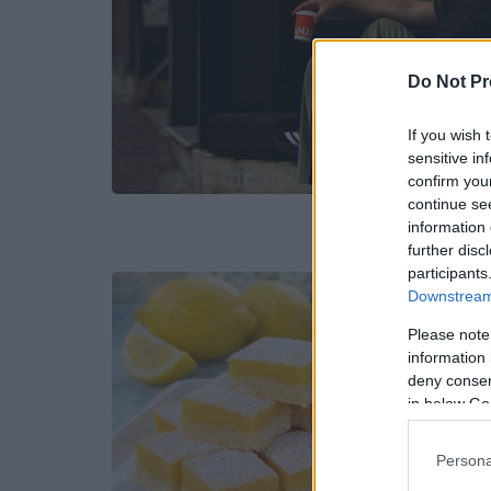
Do Not Pr
If you wish 
sensitive in
confirm you
continue se
information 
further disc
participants
Downstream 
Please note
information 
deny consent
in below Go
Persona