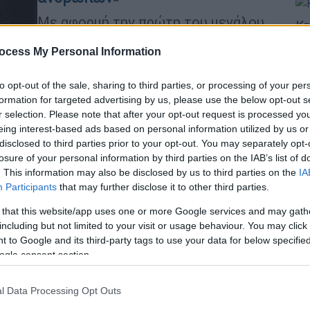
Με αφορμή την πρώτη του μεγάλου
Κε
μήκους ταινία «Τελευταία Κλήση», ο
Κ
ocess My Personal Information
Γιώργος Μπένος μιλά στο ethnos.gr
0
για τα όρια, την έκθεση, την εφηβεία
to opt-out of the sale, sharing to third parties, or processing of your per
που μας καθορίζει και την ανάγκη να
formation for targeted advertising by us, please use the below opt-out s
διατηρήσουμε την τρυφερότητα σε
r selection. Please note that after your opt-out request is processed y
έναν κόσμο που γίνεται όλο και πιο
eing interest-based ads based on personal information utilized by us or
σκληρός.
Ώρ
disclosed to third parties prior to your opt-out. You may separately opt-
losure of your personal information by third parties on the IAB’s list of
Π
. This information may also be disclosed by us to third parties on the
IA
Ε
Participants
that may further disclose it to other third parties.
Food & Drink
|
10.02.2026 06:30
Σπιτική ζαχαροπλαστική: Τρία
 that this website/app uses one or more Google services and may gath
including but not limited to your visit or usage behaviour. You may click 
φανταστικά γλυκά και βουτήματα
 to Google and its third-party tags to use your data for below specifi
Κε
με άρωμα λεμονιού
ogle consent section.
Κ
Συνταγές για λεμονοπιτάκια με
0
μπισκοτένια βάση, απίθανο κέικ
l Data Processing Opt Outs
λεμονιού και μπισκότα με άρωμα