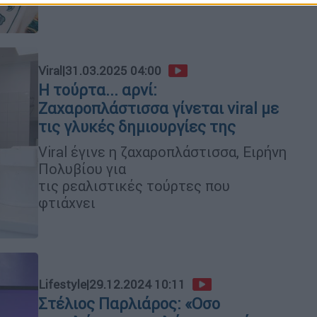
Viral
|
31.03.2025 04:00
Η τούρτα... αρνί:
Ζαχαροπλάστισσα γίνεται viral με
τις γλυκές δημιουργίες της
Viral έγινε η ζαχαροπλάστισσα, Ειρήνη
Πολυβίου για
τις ρεαλιστικές τούρτες που
φτιάχνει
Lifestyle
|
29.12.2024 10:11
Στέλιος Παρλιάρος: «Οσο