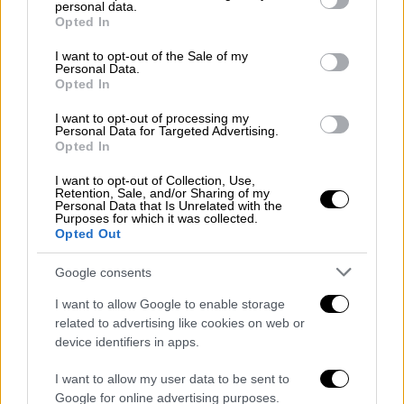
personal data.
grant or deny consent to Google and its third-party tags to
Opted In
use your data for below specified purposes in below Google
consent section.
I want to opt-out of the Sale of my
Personal Data.
Opted In
I want to opt-out of processing my
Personal Data for Targeted Advertising.
Opted In
Κόσμος
|
29.12.2024 22:39
Ισραήλ: Ο στρατός λέει ότι σκότωσε 20
I want to opt-out of Collection, Use,
Retention, Sale, and/or Sharing of my
Παλαιστίνιους μαχητές κατά τις
Personal Data that Is Unrelated with the
Purposes for which it was collected.
επιχειρήσεις του στο νοσοκομείο Καμάλ
Opted Out
Αντουάν
Google consents
Συνελήφθησαν «περισσότεροι από 240
τρομοκράτες της Χαμάς και του Ισλαμικού
I want to allow Google to enable storage
Τζιχάντ»
related to advertising like cookies on web or
device identifiers in apps.
I want to allow my user data to be sent to
Google for online advertising purposes.