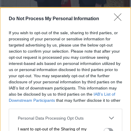
Κόσμος
|
29.12.2024 22:50
Do Not Process My Personal Information
Πρόταση του αλ-Σάρα να ενταχθούν οι
κουρδικές δυνάμεις στον Συριακό
If you wish to opt-out of the sale, sharing to third parties, or
processing of your personal or sensitive information for
στρατό
targeted advertising by us, please use the below opt-out
Υπάρχουν «βαθύτατα στρατηγικά
section to confirm your selection. Please note that after your
συμφέροντα» μεταξύ της χώρας του και της
opt-out request is processed you may continue seeing
interest-based ads based on personal information utilized by
Μόσχας είπε ο Αχμεντ αλ- Σάρα
us or personal information disclosed to third parties prior to
your opt-out. You may separately opt-out of the further
disclosure of your personal information by third parties on the
IAB’s list of downstream participants. This information may
also be disclosed by us to third parties on the
IAB’s List of
Downstream Participants
that may further disclose it to other
third parties.
Please note that this website/app uses one or more Google
Personal Data Processing Opt Outs
services and may gather and store information including but
not limited to your visit or usage behaviour. You may click to
I want to opt-out of the Sharing of my