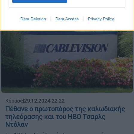
Data Deletion
Data Access
Privacy Policy
Κόσμος
|
29.12.2024 22:22
Πέθανε ο πρωτοπόρος της καλωδιακής
τηλεόρασης και του HBO Τσαρλς
Ντόλαν