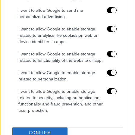
I want to allow Google to send me
personalized advertising.
I want to allow Google to enable storage
related to analytics like cookies on web or
device identifiers in apps.
I want to allow Google to enable storage
related to functionality of the website or app.
I want to allow Google to enable storage
related to personalization.
Αθλητισμός
|
29.12.2024 22:29
I want to allow Google to enable storage
Άνετος ο Παναθηναϊκός στο ΟΑΚΑ!
related to security, including authentication
functionality and fraud prevention, and other
Νίκησε την Καρδίτσα κι έκλεισε το 2024
user protection.
στην κορυφή
Ο Παναθηναϊκός επικράτησε 96-72
CONFIRM