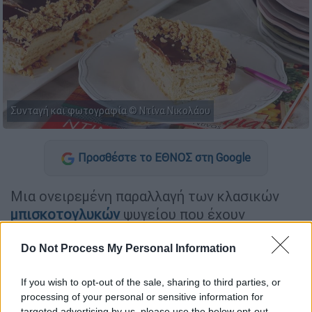
Συνταγή και φωτογραφία © Ντίνα Νικολάου
Προσθέστε το ΕΘΝΟΣ στη Google
Μια ονειρεμένη παραλλαγή των κλασικών
μπισκοτογλυκών
ψυγείου που έχουν
ξεχωριστή θέση στην παραδοσιακή, σπιτική
ζαχαρoπλαστική προτείνει η
Ντίνα
Do Not Process My Personal Information
Νικολάου
.
Αντί για την κλασική κρέμα
If you wish to opt-out of the sale, sharing to third parties, or
βανίλιας χρησιμοποιεί μια εύκολη κρέμα
processing of your personal or sensitive information for
καραμέλας φτιαγμένη από φρέσκο τυρί-
targeted advertising by us, please use the below opt-out