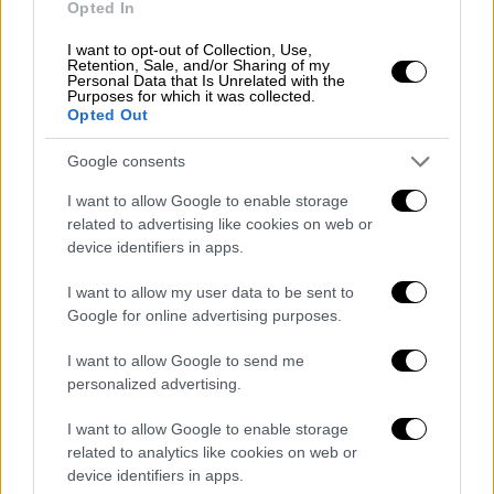
Για την κρέμα καραμέλας:
300 γρ. φρέσκο
Opted In
τυρί κρέμα, 250 γρ. κρέμα γάλακτος καλά
I want to opt-out of Collection, Use,
παγωμένη, 300 γρ. καραμελωμένο ζαχαρούχο
Retention, Sale, and/or Sharing of my
Personal Data that Is Unrelated with the
γάλα (κυκλοφορεί έτοιμο στα σούπερ
Purposes for which it was collected.
μάρκετ), 30 γρ. ζάχαρη άχνη, 1 κ.γ. εκχύλισμα
Opted Out
βανίλιας.
Google consents
Για την επικάλυψη:
150 γρ. κουβερτούρα
I want to allow Google to enable storage
ψιλοκομμένη, 150 ml κρέμα γάλακτος, 1 κ.σ.
related to advertising like cookies on web or
βούτυρο, 100 γρ. αλατισμένα φυστίκια
device identifiers in apps.
αράπικα, 1 κ.σ. μέλι.
I want to allow my user data to be sent to
Google for online advertising purposes.
Εκτέλεση:
Χτύπησε την καλά παγωμένη
κρέμα γάλακτος με την άχνη μέχρι να
I want to allow Google to send me
αποκτήσει υφή γιαουρτιού, χωρίς να σφίξει
personalized advertising.
υπερβολικά. Σε άλλο μπολ ανακάτεψε το
I want to allow Google to enable storage
τυρί κρέμα με το καραμελωμένο ζαχαρούχο
related to analytics like cookies on web or
γάλα μέχρι να αφρατέψουν, πρόσθεσε τη
device identifiers in apps.