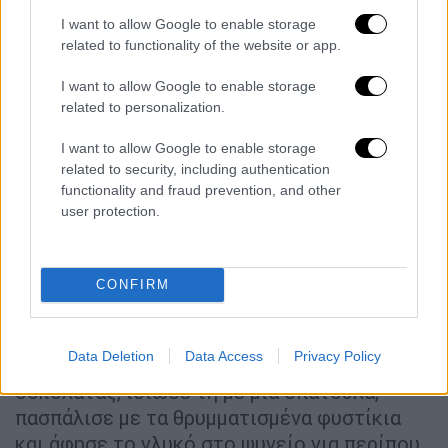
βανίλια και ενσωμάτωσε τη χτυπημένη
κρέμα γάλακτος σε δύο δόσεις,
I want to allow Google to enable storage
related to functionality of the website or app.
ανακατεύοντας απαλά μέχρι να
ομογενοποιηθεί το μείγμα. Για την
I want to allow Google to enable storage
επικάλυψη, ζέστανε σε χαμηλή φωτιά την
related to personalization.
κρέμα γάλακτος με την κουβερτούρα και το
I want to allow Google to enable storage
βούτυρο, ανακατεύοντας μέχρι να λιώσουν
related to security, including authentication
και να δημιουργηθεί λεία γκανάς.
functionality and fraud prevention, and other
Θρυμμάτισε στο μούλτι τα φυστίκια με το
user protection.
μέλι μέχρι να μοιάζουν με χοντρά ψίχουλα.
Στρώσε με μεμβράνη ένα παραλληλόγραμμο
σκεύος 20?30 εκ. και δημιούργησε
CONFIRM
διαδοχικές στρώσεις από μπισκότα και
κρέμα καραμέλας μέχρι να τελειώσουν τα
Data Deletion
Data Access
Privacy Policy
υλικά. Κάλυψε την επιφάνεια με τη γκανάς
σοκολάτας, ίσιωσέ τη με μια σπάτουλα,
πασπάλισε με τα θρυμματισμένα φυστίκια
και άφησε το γλυκό στο ψυγείο για περίπου