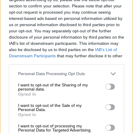
κρέμα και
καραμελωμένο ζαχαρούχο γάλα
και
section to confirm your selection. Please note that after your
αναδεικνύει τη γεύση της με αλατσιμένα
opt-out request is processed you may continue seeing
interest-based ads based on personal information utilized by
αράπικα φιστίκια. Περισσότερες
us or personal information disclosed to third parties prior to
λαχταριστές και αξιόπιστες συνταγές της
your opt-out. You may separately opt-out of the further
σεφ βρίσκεις στην προσωπική της
disclosure of your personal information by third parties on the
ιστοσελίδα
dinanikolaou.gr
, αλλά και μέσα
IAB’s list of downstream participants. This information may
also be disclosed by us to third parties on the
IAB’s List of
από τις εκπομπές του
Open
(
Ραντεβού το ΣΚ
Downstream Participants
that may further disclose it to other
και
Open Kitchen
).
third parties.
Μπισκοτογλυκό ψυγείου με κρέμα
Please note that this website/app uses one or more Google
Personal Data Processing Opt Outs
καραμέλας, σοκολάτα και αλμυρά
services and may gather and store information including but
not limited to your visit or usage behaviour. You may click to
I want to opt-out of the Sharing of my
φιστίκια
personal data.
grant or deny consent to Google and its third-party tags to
Opted In
use your data for below specified purposes in below Google
Υλικά
consent section.
I want to opt-out of the Sale of my
Personal Data.
Για τη βάση:
400 γρ. μπισκότα τύπου πτι
Opted In
μπερ.
I want to opt-out of processing my
Personal Data for Targeted Advertising.