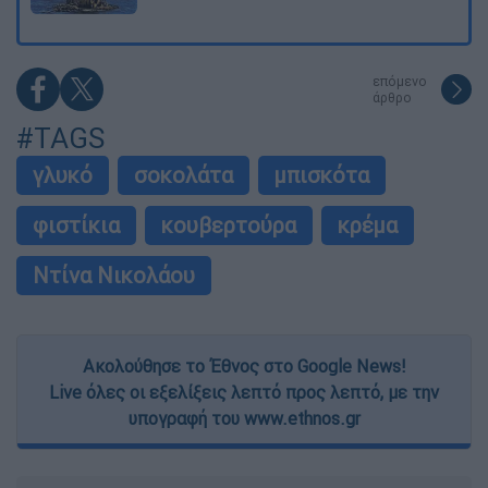
επόμενο
άρθρο
#TAGS
γλυκό
σοκολάτα
μπισκότα
φιστίκια
κουβερτούρα
κρέμα
Ντίνα Νικολάου
Ακολούθησε το Έθνος στο Google News!
Live όλες οι εξελίξεις λεπτό προς λεπτό, με την
υπογραφή του www.ethnos.gr