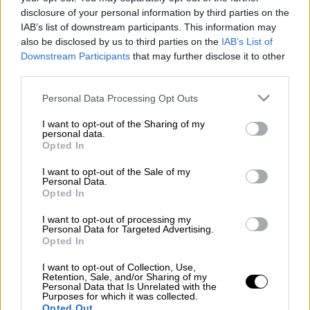
disclosure of your personal information by third parties on the
Καταδρομική επίθεση με
βόμβες μολότοφ
IAB’s list of downstream participants. This information may
also be disclosed by us to third parties on the
IAB’s List of
σημειώθηκε λίγο μετά τις 04:00 τα
Downstream Participants
that may further disclose it to other
ξημερώματα της Δευτέρας στο
Αστυνομικό
third parties.
Τμήμα Νέας Ιωνίας
, στη συμβολή της
Please note that this website/app uses one or more Google
λεωφόρου Ηρακλείου με την οδό Κώστα
Personal Data Processing Opt Outs
services and may gather and store information including but
Βάρναλη
.
not limited to your visit or usage behaviour. You may click to
I want to opt-out of the Sharing of my
personal data.
grant or deny consent to Google and its third-party tags to
Σύμφωνα με σχετική ενημέρωση από την
Opted In
use your data for below specified purposes in below Google
ΕΛ.ΑΣ., περίπου 10 κουκουλοφόροι
consent section.
I want to opt-out of the Sale of my
προσέγγισαν το σημείο και πέταξαν 4
Personal Data.
Opted In
βόμβες μολότοφ προς τη σκοπιά και τα
περιπολικά οχήματα. Ο σκοπός αντέδρασε
I want to opt-out of processing my
Personal Data for Targeted Advertising.
άμεσα και δεν προκλήθηκε κάποιος
Opted In
τραυματισμός, ωστόσο, 3 υπηρεσιακά
I want to opt-out of Collection, Use,
οχήματα υπέστησαν ζημιές από την έκρηξη.
Retention, Sale, and/or Sharing of my
Personal Data that Is Unrelated with the
Purposes for which it was collected.
Οι αστυνομικοί με πυροσβεστήρες έσβησαν
Opted Out