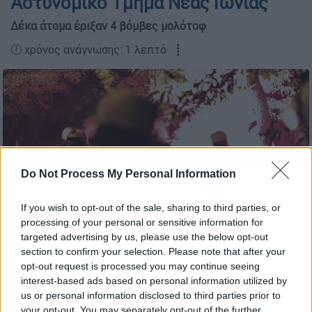
Αστυνομικό Τμήμα Νέας Ιωνίας
Δέκα άτομα έριξαν 4 βόμβες μολότοφ
🕛 χρόνος ανάγνωσης: 1 λεπτό ┋
Do Not Process My Personal Information
If you wish to opt-out of the sale, sharing to third parties, or
processing of your personal or sensitive information for
targeted advertising by us, please use the below opt-out
section to confirm your selection. Please note that after your
Φωτογραφία αρχείου (EUROKINISSIΤΑΤΙΑΝΑ ΜΠΟΛΑΡΗ)
opt-out request is processed you may continue seeing
interest-based ads based on personal information utilized by
us or personal information disclosed to third parties prior to
Προσθέστε το ΕΘΝΟΣ στη Google
your opt-out. You may separately opt-out of the further