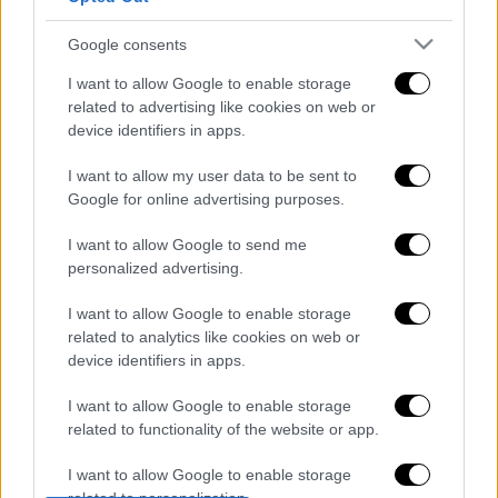
τις μικρές εστίες φωτιάς που άναψαν από
τις βόμβες μολότοφ, ενώ ταυτόχρονα
Google consents
ξεκίνησαν και αναζητήσεις για τους
I want to allow Google to enable storage
δράστες.
related to advertising like cookies on web or
device identifiers in apps.
Μέχρι αυτή την ώρα δεν έχει γίνει κάποια
σύλληψη ή προσαγωγή, ενώ εξετάζεται και
I want to allow my user data to be sent to
Google for online advertising purposes.
υλικό από κάμερες ασφαλείας τόσο του Α.Τ.
Νέας Ιωνίας όσο και των γύρω
I want to allow Google to send me
καταστημάτων.
personalized advertising.
Διαβάστε ακόμη
I want to allow Google to enable storage
related to analytics like cookies on web or
Θρήνος για τον Λιονέλ Μέσι: Πέθανε στα 68
device identifiers in apps.
του χρόνια ο πατέρας του, Χόρχε
I want to allow Google to enable storage
related to functionality of the website or app.
Φωτιά στην Αττικοβοιωτία: Πώς στήθηκε η
μεγάλη επιχείρηση διάσωσης - 254 πολίτες
I want to allow Google to enable storage
απομακρύνθηκαν διά θαλάσσης