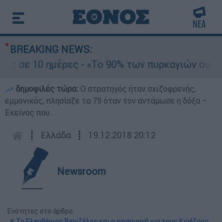
BREAKING NEWS:
ε 10 ημέρες - «Το 90% των πυρκαγιών οφείλεται
δημοφιλές τώρα:
O στρατηγός ήταν σχιζοφρενής,
εμμονικός, πλησίαζε τα 75 όταν τον αντάμωσε η δόξα –
Εκείνος που...
┋
Ελλάδα
┋
19.12.2018 20:12
Newsroom
Ενότητες στο άρθρο:
📌 Το Ελευθέριος Βενιζέλος και η εφαρμογή για τους Κινέζους