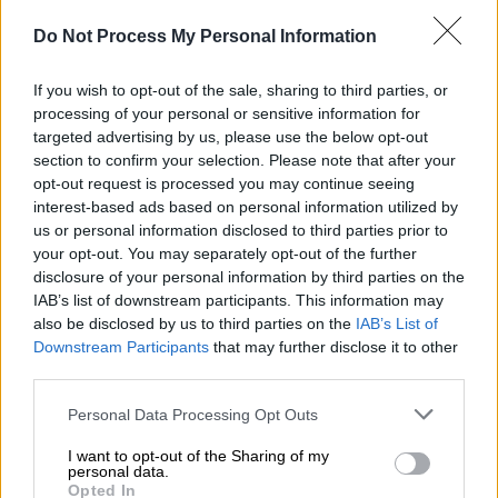
Αθήνας.
Do Not Process My Personal Information
Με περισσότερους από 1.000.000.000
ενεργούς χρήστες το μήνα, το WeChat είναι
If you wish to opt-out of the sale, sharing to third parties, or
το κύριο εργαλείο για σχεδόν όλους τους
processing of your personal or sensitive information for
χρήστες τηλεφώνων στην Κίνα, ενώ το
targeted advertising by us, please use the below opt-out
section to confirm your selection. Please note that after your
WeChat Miniapp όπου διατίθεται η εφαρμογή
opt-out request is processed you may continue seeing
του ΔΑΑ, έχει περισσότερους από
interest-based ads based on personal information utilized by
400.000.000 μηνιαίους ενεργούς χρήστες.
us or personal information disclosed to third parties prior to
your opt-out. You may separately opt-out of the further
Με τη συγκεκριμένη εφαρμογή, το
disclosure of your personal information by third parties on the
αεροδρόμιο κάνει ακόμα ένα σημαντικό βήμα
IAB’s list of downstream participants. This information may
also be disclosed by us to third parties on the
IAB’s List of
προς την κινεζική αγορά, η οποία, παρά την
Downstream Participants
that may further disclose it to other
εξαιρετική δυναμική και τα ποιοτικά
third parties.
χαρακτηριστικά της, δεν έχει αξιοποιηθεί
Please note that this website/app uses one or more Google
ακόμη επαρκώς στην Ευρώπη.
Personal Data Processing Opt Outs
services and may gather and store information including but
not limited to your visit or usage behaviour. You may click to
I want to opt-out of the Sharing of my
Το Ελευθέριος Βενιζέλος, η
personal data.
grant or deny consent to Google and its third-party tags to
καινοτομία και το επιχειρηματικό
Opted In