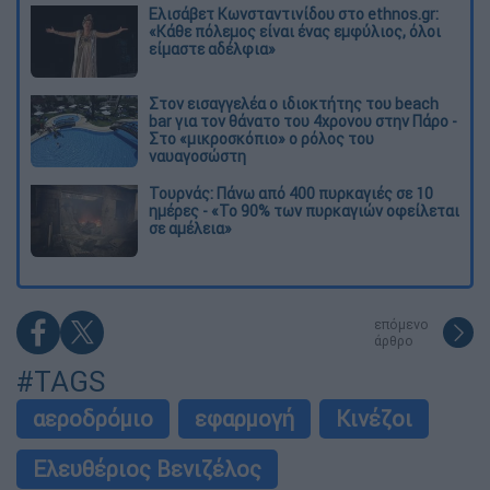
Ελισάβετ Κωνσταντινίδου στο ethnos.gr:
«Κάθε πόλεμος είναι ένας εμφύλιος, όλοι
είμαστε αδέλφια»
Στον εισαγγελέα ο ιδιοκτήτης του beach
bar για τον θάνατο του 4χρονου στην Πάρο -
Στο «μικροσκόπιο» ο ρόλος του
ναυαγοσώστη
Τουρνάς: Πάνω από 400 πυρκαγιές σε 10
ημέρες - «Το 90% των πυρκαγιών οφείλεται
σε αμέλεια»
επόμενο
άρθρο
#TAGS
αεροδρόμιο
εφαρμογή
Κινέζοι
Ελευθέριος Βενιζέλος