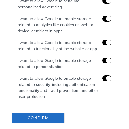
I want to allow Google to send me
αξιοποιήσουν υπηρεσίες και ευκαιρίες στα
personalized advertising.
καταστήματα του αεροδρομίου αλλά και
στην πόλη της Αθήνας».
I want to allow Google to enable storage
related to analytics like cookies on web or
O Γιώργος Παπαχρήστου, CEO της Toorbee,
device identifiers in apps.
δήλωσε επίσης: «Η στρατηγική συνεργασία
I want to allow Google to enable storage
με τον ΔΑΑ, Ελευθέριος Βενιζέλος, μέσω
related to functionality of the website or app.
του launch του AIA-Toorbee Wechat Mini
App, δείχνει την καινοτομία και το όραμα της
I want to allow Google to enable storage
related to personalization.
διοίκησης του αεροδρομίου να γίνει ένα από
τα πρώτα China-ready αεροδρόμια της
I want to allow Google to enable storage
Ευρώπης και παράλληλα αποτελεί ψήφο
related to security, including authentication
εμπιστοσύνης στις τεχνολογικές λύσεις και
functionality and fraud prevention, and other
user protection.
στο επιχειρηματικό μοντέλο της Toorbee.
Στόχος μας είναι η επέκταση της
συνεργασίας μας με τον ΔΑΑ και σε άλλα
CONFIRM
ευρωπαϊκά αεροδρόμια».