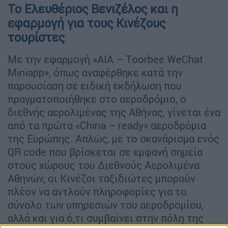
Το Ελευθέριος Βενιζέλος και η
εφαρμογή για τους Κινέζους
τουρίστες
Με την εφαρμογή «AIΑ – Toorbee WeChat
Miniapp», όπως αναφέρθηκε κατά την
παρουσίαση σε ειδική εκδήλωση που
πραγματοποιήθηκε στο αεροδρόμιο, ο
διεθνής αερολιμένας της Αθήνας, γίνεται ένα
από τα πρώτα «China – ready» αεροδρόμια
της Ευρώπης. Απλώς, με το σκανάρισμα ενός
QR code που βρίσκεται σε εμφανή σημεία
στους χώρους του Διεθνούς Αερολιμένα
Αθηνών, οι Κινέζοι ταξιδιώτες μπορούν
πλέον να αντλούν πληροφορίες για το
σύνολο των υπηρεσιών του αεροδρομίου,
αλλά και για ό,τι συμβαίνει στην πόλη της