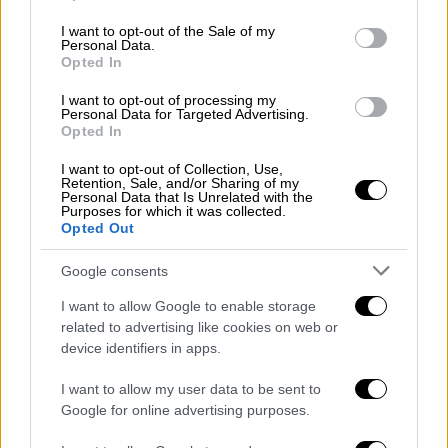
use your data for below specified purposes in below Google
μοντέλο
consent section.
I want to opt-out of the Sale of my
Personal Data.
Opted In
Σύμφωνα με τον Γιώργο Δημητριάδη,
διευθυντή επιχειρηματικής μονάδας
I want to opt-out of processing my
Personal Data for Targeted Advertising.
συστημάτων πληροφορικής &
Opted In
τηλεπικοινωνιών, «ο διεθνής αερολιμένας
I want to opt-out of Collection, Use,
Αθηνών, Ελευθέριος Βενιζέλος, με
Retention, Sale, and/or Sharing of my
καινοτόμες ιδέες στο πλαίσιο της διαρκούς
Personal Data that Is Unrelated with the
Purposes for which it was collected.
βελτίωσης των υπηρεσιών του προς το
Opted Out
ταξιδιωτικό κοινό, συνεργάσθηκε με μια
Google consents
πρωτοπόρο ελληνική startup, την Toorbee,
για να δημιουργήσει την πρώτη εφαρμογή
I want to allow Google to enable storage
στην Ελλάδα που απευθύνεται αποκλειστικά
related to advertising like cookies on web or
device identifiers in apps.
στους Κινέζους ταξιδιώτες. Έτσι
ευελπιστούμε ότι θα διευκολύνουμε την
I want to allow my user data to be sent to
παραμονή τους εδώ και θα τους
Google for online advertising purposes.
προσφέρουμε τη δυνατότητα να