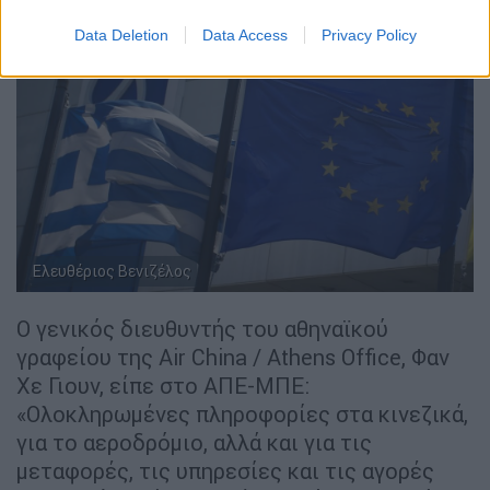
Data Deletion
Data Access
Privacy Policy
Ελευθέριος Βενιζέλος
Ο γενικός διευθυντής του αθηναϊκού
γραφείου της Air China / Athens Office, Φαν
Χε Γιουν, είπε στο ΑΠΕ-ΜΠΕ:
«Ολοκληρωμένες πληροφορίες στα κινεζικά,
για το αεροδρόμιο, αλλά και για τις
μεταφορές, τις υπηρεσίες και τις αγορές