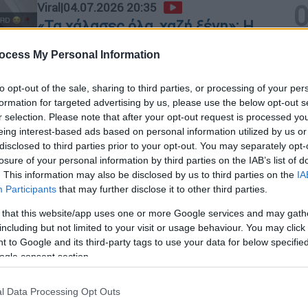
Viral
|
04.07.2026 20:35
«Τα χάλασες όλα, χαζή ξένη»: Η
εφαρμογή εκμάθησης ελληνικών
ocess My Personal Information
που σε βρίζει αν κάνεις λάθος -
Επικά βίντεο
to opt-out of the sale, sharing to third parties, or processing of your per
Το νέο trend του TikTok που έχει...
formation for targeted advertising by us, please use the below opt-out s
r selection. Please note that after your opt-out request is processed y
άρωμα Ελλάδας
eing interest-based ads based on personal information utilized by us or
disclosed to third parties prior to your opt-out. You may separately opt-
losure of your personal information by third parties on the IAB’s list of
. This information may also be disclosed by us to third parties on the
IA
Participants
that may further disclose it to other third parties.
Πολιτική
|
18.06.2026 12:42
Κε
 that this website/app uses one or more Google services and may gath
Μητσοτάκης για PosoKanei: «Πριν
Κ
including but not limited to your visit or usage behaviour. You may click 
πληρώσεις στο super market
 to Google and its third-party tags to use your data for below specifi
0
μπορείς να ξέρεις πού είναι πιο
ogle consent section.
φθηνό το καλάθι σου»
l Data Processing Opt Outs
Το βίντεο του πρωθυπουργού στο