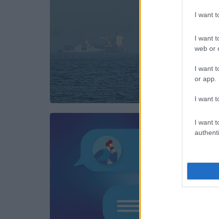
I want 
I want t
web or d
I want t
or app.
I want t
I want t
authenti