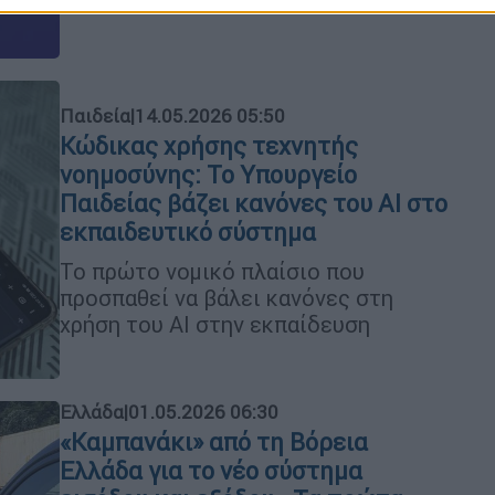
Παιδεία
|
14.05.2026 05:50
Κώδικας χρήσης τεχνητής
νοημοσύνης: Το Υπουργείο
Παιδείας βάζει κανόνες του ΑΙ στο
εκπαιδευτικό σύστημα
Το πρώτο νομικό πλαίσιο που
προσπαθεί να βάλει κανόνες στη
χρήση του ΑΙ στην εκπαίδευση
Ελλάδα
|
01.05.2026 06:30
«Καμπανάκι» από τη Βόρεια
Ελλάδα για το νέο σύστημα