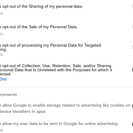
οποίο εξηγεί πώς λειτουργεί η
o opt-out of the Sharing of my personal data.
εφαρμογή
ΑΠ
In
Φ
φ
o opt-out of the Sale of my Personal Data.
In
Οικονομία
|
17.06.2026 08:28
to opt-out of processing my Personal Data for Targeted
PosoKanei: Πρεμιέρα σήμερα για
ing.
Κε
In
την εφαρμογή με 9.000 κωδικούς
Κ
σούπερ μάρκετ - Σύγκριση τιμών
o opt-out of Collection, Use, Retention, Sale, and/or Sharing
0
ersonal Data that Is Unrelated with the Purposes for which it
σε πραγματικό χρόνο
lected.
Out
Τα κύρια χαρακτηριστικά της
πλατφόρμας
consents
Ώρ
Ώ
o allow Google to enable storage related to advertising like cookies on
evice identifiers in apps.
o allow my user data to be sent to Google for online advertising
Κόσμος
|
17.06.2026 07:37
s.