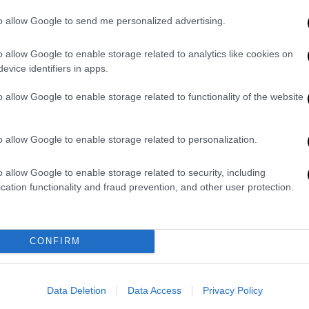
Ξεκίνησε ήδη η εφαρμογή της
ΑΠ
to allow Google to send me personalized advertising.
συμφωνίας Ιράν - ΗΠΑ: Έγινε η
Φ
πρώτη εξαγωγή αργού από την
Μ
o allow Google to enable storage related to analytics like cookies on
Τεχεράνη
evice identifiers in apps.
Οι πρώτες εξαγωγές πετρελαίου
o allow Google to enable storage related to functionality of the website
μετά από δυο μήνες
o allow Google to enable storage related to personalization.
o allow Google to enable storage related to security, including
cation functionality and fraud prevention, and other user protection.
Ελλάδα
|
17.05.2026 06:40
«Chat» με πολίτες και
επιχειρήσεις ετοιμάζει η
κυβέρνηση - Πώς θα λειτουργεί το
CONFIRM
Gov.gr Messenger
Ένα νέο, κεντρικό ψηφιακό κανάλι
Data Deletion
Data Access
Privacy Policy
επικοινωνίας ετοιμάζει η κυβέρνηση