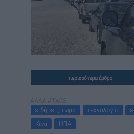
περισσότερα άρθρα
ΑΛΛΑ #TAGS
ειδήσεις τώρα
τεχνολογία
ε
Κίνα
ΗΠΑ