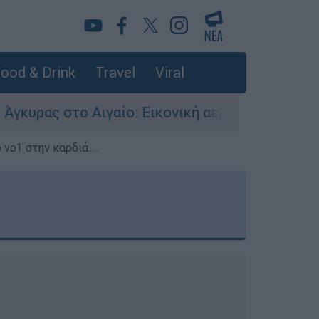
ood & Drink
Travel
Viral
ίο: Εικονική αερομαχία ανάμεσα σε ελληνικά κ
 νο1 στην καρδιά...