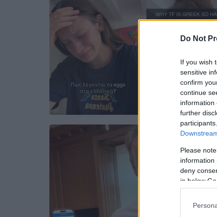
Do Not Pr
If you wish 
sensitive in
confirm you
continue se
information 
further disc
participants
Downstream 
Please note
information 
deny consent
in below Go
Persona