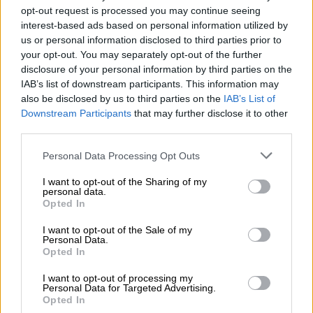
opt-out request is processed you may continue seeing
αποτελέσματά της
δημοσιεύθηκαν στο
interest-based ads based on personal information utilized by
έγκριτο επιστημονικό περιοδικό Journal of
us or personal information disclosed to third parties prior to
Virological Methods
επικυρώνοντας την
your opt-out. You may separately opt-out of the further
αποτελεσματικότητα του καινοτόμου
disclosure of your personal information by third parties on the
IAB’s list of downstream participants. This information may
κυτταρικού βιοαισθητήρα, που ανέπτυξε η
also be disclosed by us to third parties on the
IAB’s List of
ερευνητική ομάδα του
Εργαστηρίου
Downstream Participants
that may further disclose it to other
Κυτταρικής Τεχνολογίας
του Τμήματος
third parties.
Βιοτεχνολογίας του ΓΠΑ.
Please note that this website/app uses one or more Google
Personal Data Processing Opt Outs
services and may gather and store information including but
not limited to your visit or usage behaviour. You may click to
I want to opt-out of the Sharing of my
personal data.
grant or deny consent to Google and its third-party tags to
Opted In
use your data for below specified purposes in below Google
consent section.
I want to opt-out of the Sale of my
Personal Data.
Opted In
I want to opt-out of processing my
Personal Data for Targeted Advertising.
Opted In