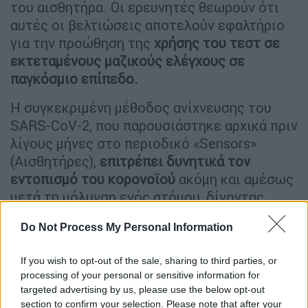
του αισθητήρα. Οι ερευνητές θεωρούν ότι
αυτές οι βελτιώσεις αποτελούν εφαλτήριο
για την προώθηση της
χρήσης του τεστ σε
εκτεταμένους μαζικούς ελέγχους σε
παγκόσμιο επίπεδο.
Η συγκεκριμένη μέθοδος ανίχνευσης του
SARS-CoV-2, που παρουσιάστηκε αρχικά πριν
λίγους μήνες στο περιοδικό «Sensors»
(Αισθητήρες),
επιτρέπει δυνητικά τον
εντοπισμό του κορονοϊού
ακόμη και αμέσως
μετά τη μόλυνση ενός ατόμου, δίνοντας
παράλληλα τη δυνατότητα ταυτοποίησης
Do Not Process My Personal Information
ασυμπτωματικών φορέων στα αρχικά στάδια
της μετάδοσης του ιού. Η μέθοδος αυτή του
If you wish to opt-out of the sale, sharing to third parties, or
Γεωπονικού Πανεπιστημίου, εφαρμόστηκε
processing of your personal or sensitive information for
ήδη σε μια κλινική μελέτη, που διεξήχθη από
targeted advertising by us, please use the below opt-out
ανεξάρτητη ερευνητική ομάδα και τα
section to confirm your selection. Please note that after your