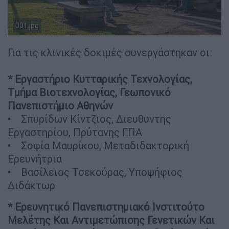
001.jpg
Γεωπονικό Πανεπιστήμιο
Για τις κλινικές δοκιμές συνεργάστηκαν οι:
* Εργαστήριο Κυτταρικής Τεχνολογίας,
Τμήμα Βιοτεχνολογίας, Γεωπονικό
Πανεπιστήμιο Αθηνών
• Σπυρίδων Κίντζιος, Διευθυντης
Εργαστηρίου, Πρύτανης ΓΠΑ
• Σοφία Μαυρίκου, Μεταδιδακτορική
Ερευνήτρια
• Βασίλειος Τσεκούρας, Υποψήφιος
Διδάκτωρ
* Ερευνητικό Πανεπιστημιακό Ινστιτούτο
Μελέτης Και Αντιμετώπισης Γενετικών Και