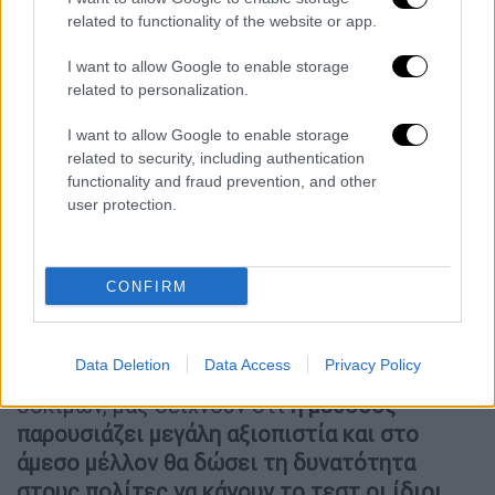
ανθρώπινο αντίσωμα κατά του αντιγόνου
related to functionality of the website or app.
της επιφανειακής πρωτεΐνης-ακίδας S1 του
I want to allow Google to enable storage
ιού. Η πρωτεΐνη S1 προσκολλάται στα
related to personalization.
αντισώματα του βιοαισθητήρα
μεταβάλλοντας τις κυτταρικές
I want to allow Google to enable storage
βιοηλεκτρικές ιδιότητες, οι οποίες στη
related to security, including authentication
functionality and fraud prevention, and other
συνέχεια μπορούν να μετρηθούν μέσω μιας
user protection.
ειδικής βιοηλεκτρικής διάταξης.
Όπως τονίζει
ο πρύτανης του Γεωπονικού
πανεπιστημίου
Αθήνας και διευθυντής του
CONFIRM
Εργαστηρίου Κυτταρικής Τεχνολογίας του
Τμήματος Βιοτεχνολογίας, κ.
Σπύρος
Data Deletion
Data Access
Privacy Policy
Κίντζιο
ς «τα αποτελέσματα των κλινικών
δοκιμών, μας δείχνουν ότι
η μέθοδος
παρουσιάζει μεγάλη αξιοπιστία και στο
άμεσο μέλλον θα δώσει τη δυνατότητα
στους πολίτες να κάνουν το τεστ οι ίδιοι