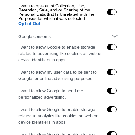
I want to opt-out of Collection, Use,
Retention, Sale, and/or Sharing of my
Personal Data that Is Unrelated with the
Purposes for which it was collected.
Opted Out
foto_omada.jpg
Google consents
(Η ομάδα: Μίχος Αθανάσιος Αναπληρωτής Καθηγητής
Παιδιατρικής-Λοιμωξιολογίας ΕΚΠΑ, Σοφία Μαυρίκου
I want to allow Google to enable storage
Μεταδιδακτορική Ερευνήτρια ΓΠΑ, Σπυρίδων Κίντζιος
related to advertising like cookies on web or
Πρύτανης ΓΠΑ, Bασίλειος Τσεκούρας Υποψήφιος
device identifiers in apps.
Διδάκτωρ ΓΠΑ)
I want to allow my user data to be sent to
Συγκρινόμενη με τις παραδοσιακές μοριακές
Google for online advertising purposes.
μεθόδους η τεχνολογία του κυτταρικού
βιοαισθητήρα
παρουσίασε ευαισθησία της
I want to allow Google to send me
personalized advertising.
τάξης του 93 (95%CI: 86.2-96.8) και
97.8%,
ακρίβεια στη διάγνωση του COVID-
I want to allow Google to enable storage
19. Ο βιοαισθητήρας του Γεωπονικού
related to analytics like cookies on web or
Πανεπιστημίου βασίζεται σε τροποποιημένα
device identifiers in apps.
κύτταρα θηλαστικών τα οποία φέρουν ένα
I want to allow Google to enable storage