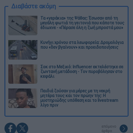
Διαβάστε ακόμη
Τα «γεράκια» της Ψάθας: Έσωσαν από τη
μεγάλη φωτιά τη γειτονιά που κάποτε τους
έδιωχνε - «Πέρασε όλη η ζωή μπροστά μου»
Κυνήγι χρόνου στα λεωφορεία: Δρομολόγια
που «δεν βγαίνουν» και προειδοποιήσεις
Σοκ στο Μεξικό: Influencer εκτελέστηκε σε
ζωντανή μετάδοση - Τον πυροβόλησαν στο
κεφάλι
Παιδιά ζούσαν για μέρες με τη νεκρή
μητέρα τους και τον πρώην της: Η
μυστηριώδης υπόθεση και το livestream
λίγο πριν
επόμενο
άρθρο