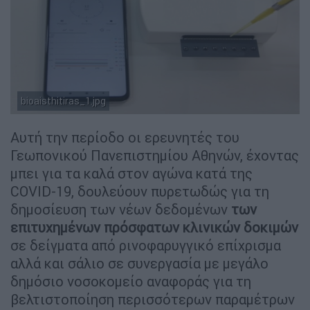
Απαιτείται ένα κινητό και το κιτ με τη συσκευή
καταγραφής μετρήσεων, τον αναλώσιμο βιοαισθητήρα
bioaisthitiras_1.jpg
ηλεκτροδίων και το στυλεό
Αυτή την περίοδο οι ερευνητές του
Γεωπονικού Πανεπιστημίου Αθηνών, έχοντας
μπει για τα καλά στον αγώνα κατά της
COVID-19, δουλεύουν πυρετωδώς για τη
δημοσίευση των νέων δεδομένων
των
επιτυχημένων πρόσφατων κλινικών δοκιμών
σε δείγματα από ρινοφαρυγγικό επίχρισμα
αλλά και σάλιο σε συνεργασία με μεγάλο
δημόσιο νοσοκομείο αναφοράς για τη
βελτιστοποίηση περισσότερων παραμέτρων